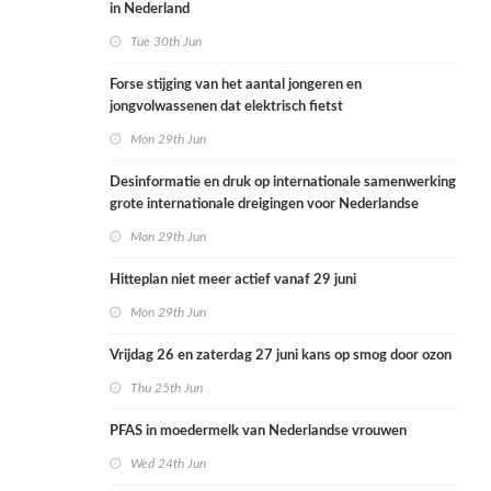
in Nederland
Tue 30th Jun
Forse stijging van het aantal jongeren en
jongvolwassenen dat elektrisch fietst
Mon 29th Jun
Desinformatie en druk op internationale samenwerking
grote internationale dreigingen voor Nederlandse
volksgezondheid
Mon 29th Jun
Hitteplan niet meer actief vanaf 29 juni
Mon 29th Jun
Vrijdag 26 en zaterdag 27 juni kans op smog door ozon
Thu 25th Jun
PFAS in moedermelk van Nederlandse vrouwen
Wed 24th Jun