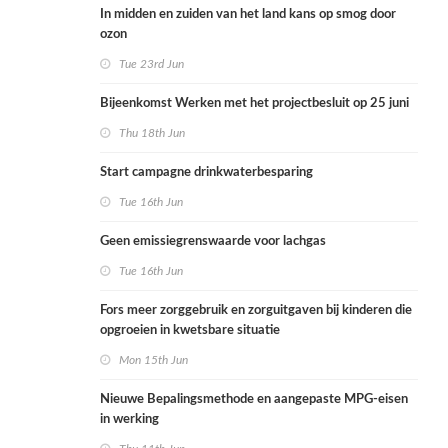
In midden en zuiden van het land kans op smog door
ozon
Tue 23rd Jun
Bijeenkomst Werken met het projectbesluit op 25 juni
Thu 18th Jun
Start campagne drinkwaterbesparing
Tue 16th Jun
Geen emissiegrenswaarde voor lachgas
Tue 16th Jun
Fors meer zorggebruik en zorguitgaven bij kinderen die
opgroeien in kwetsbare situatie
Mon 15th Jun
Nieuwe Bepalingsmethode en aangepaste MPG-eisen
in werking