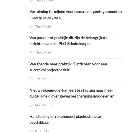
Thu 11th Jun
Verruiming termijnen voorkeursrecht geeft gemeenten
meer grip op grond
Thu 9th Jul
Van puzzel tot praktijk: dit zijn de belangrijkste
inzichten van de IPLO Schakeldagen
Thu 9th Jul
Van theorie naar praktijk: 5 inzichten voor een
succesvol projectbesluit
Tue 7th Jul
Nieuw rekenmodel kan eerste stap zijn naar meer
duidelijkheid over gewasbeschermingsmiddelen en
woonafstand
Mon 6th Jul
Handleiding bij rekenmodel plankostenscan
beschikbaar
Fri 3rd Jul