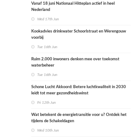
Vanaf 18 juni Nationaal Hitteplan actief in heel
Nederland
Wed 17th Jun
Kookadvies drinkwater Schoorlstraat en Werengouw
voorbij
Tue 16th Jun
Ruim 2.000 inwoners denken mee over toekomst
waterbeheer
Tue 16th Jun
Schone Lucht Akkoord: Betere luchtkwaliteit in 2030
leidt tot meer gezondheidswinst
Fri 12th Jun
Wat betekent de energietransitie voor u? Ontdek het
tijdens de Schakeldagen
Wed 10th Jun