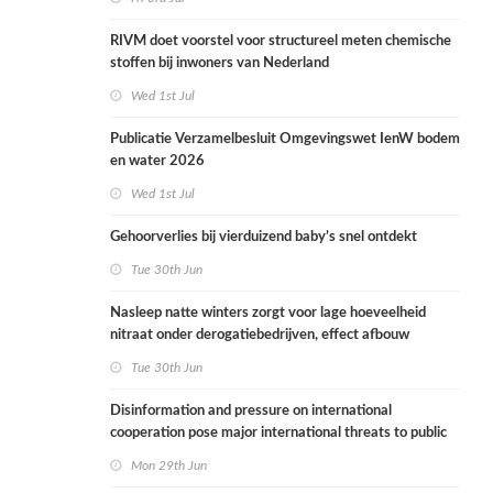
RIVM doet voorstel voor structureel meten chemische
stoffen bij inwoners van Nederland
Wed 1st Jul
Publicatie Verzamelbesluit Omgevingswet IenW bodem
en water 2026
Wed 1st Jul
Gehoorverlies bij vierduizend baby’s snel ontdekt
Tue 30th Jun
Nasleep natte winters zorgt voor lage hoeveelheid
nitraat onder derogatiebedrijven, effect afbouw
derogatie nog niet zichtbaar
Tue 30th Jun
Disinformation and pressure on international
cooperation pose major international threats to public
health in the Netherlands
Mon 29th Jun