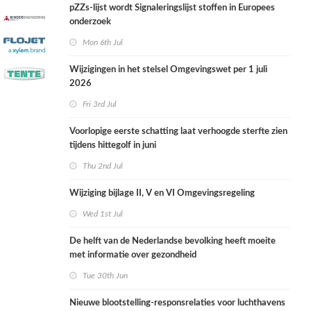
pZZs-lijst wordt Signaleringslijst stoffen in Europees
onderzoek
Mon 6th Jul
Wijzigingen in het stelsel Omgevingswet per 1 juli
2026
Fri 3rd Jul
Voorlopige eerste schatting laat verhoogde sterfte zien
tijdens hittegolf in juni
Thu 2nd Jul
Wijziging bijlage II, V en VI Omgevingsregeling
Wed 1st Jul
De helft van de Nederlandse bevolking heeft moeite
met informatie over gezondheid
Tue 30th Jun
Nieuwe blootstelling-responsrelaties voor luchthavens