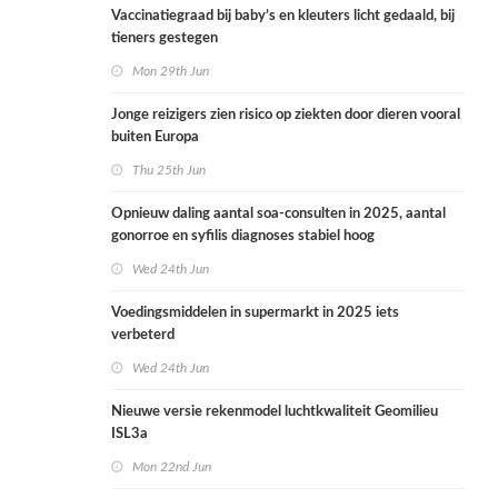
Vaccinatiegraad bij baby’s en kleuters licht gedaald, bij
tieners gestegen
Mon 29th Jun
Jonge reizigers zien risico op ziekten door dieren vooral
buiten Europa
Thu 25th Jun
Opnieuw daling aantal soa-consulten in 2025, aantal
gonorroe en syfilis diagnoses stabiel hoog
Wed 24th Jun
Voedingsmiddelen in supermarkt in 2025 iets
verbeterd
Wed 24th Jun
Nieuwe versie rekenmodel luchtkwaliteit Geomilieu
ISL3a
Mon 22nd Jun