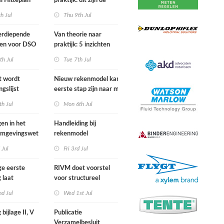
l Hitteplan
praktijk: dit zijn de
 zuiden,
belangrijkste inzichten
h Jul
Thu 9th Jul
n oosten van
van de IPLO
nd
Schakeldagen
erdiepende
Van theorie naar
gen voor DSO
praktijk: 5 inzichten
nal in
voor een succesvol
th Jul
Tue 7th Jul
r van start
projectbesluit
st wordt
Nieuw rekenmodel kan
ngslijst
eerste stap zijn naar meer
in Europees
duidelijkheid over
h Jul
Mon 6th Jul
ek
gewasbeschermingsmiddelen
en woonafstand
gen in het
Handleiding bij
 Omgevingswet
rekenmodel
i 2026
plankostenscan
 Jul
Fri 3rd Jul
beschikbaar
ge eerste
RIVM doet voorstel
 laat
voor structureel
e sterfte
meten chemische
d Jul
Wed 1st Jul
ens hittegolf in
stoffen bij inwoners
van Nederland
 bijlage II, V
Publicatie
Verzamelbesluit