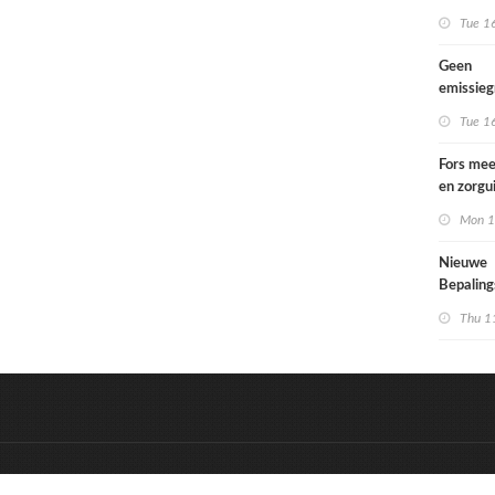
Tue 1
Geen
emissie
voor lac
Tue 1
Fors mee
en zorgu
kinderen
Mon 1
opgroeie
kwetsbar
Nieuwe
Bepalin
aangepa
Thu 1
eisen in
&
Onderdeel van:
BrancheConnect
D