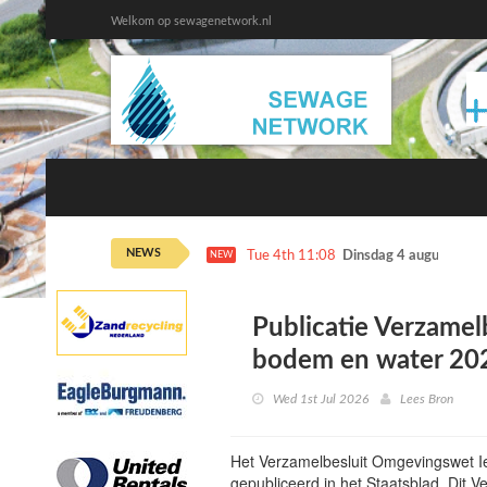
Welkom op sewagenetwork.nl
NEWS
Tue 4th 11:08
Dinsdag 4 augustus ka
NEW
Publicatie Verzame
bodem en water 20
Wed 1st Jul 2026
Lees Bron
Het Verzamelbesluit Omgevingswet I
gepubliceerd in het Staatsblad. Dit V