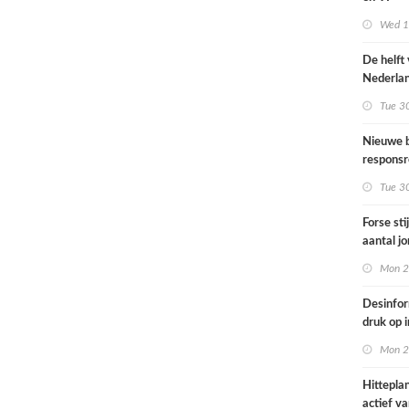
Omgevin
Wed 1s
De helft
Nederla
bevolkin
Tue 3
moeite 
informat
Nieuwe b
gezondh
responsr
luchthav
Tue 3
Nederla
Forse sti
aantal j
jongvolw
Mon 2
elektrisc
Desinfor
druk op 
samenwe
Mon 2
internat
dreiging
Hittepla
Nederla
actief va