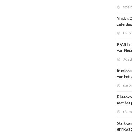
volksgez
Mon 2
Vrijdag 
zaterdag
op smog 
Thu 2
PFAS in
van Ned
vrouwen
Wed 2
In midde
van het 
smog do
Tue 2
Bijeenk
met het 
op 25 jun
Thu 1
Start c
drinkwat