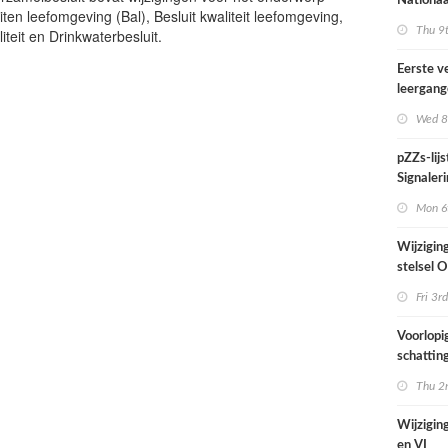
Nationaa
iten leefomgeving (Bal), Besluit kwaliteit leefomgeving,
actief in
Thu 9t
teit en Drinkwaterbesluit.
midden e
Nederla
Eerste v
leergan
professio
Wed 8
septembe
pZZs-lij
Signaleri
stoffen 
Mon 6t
onderzo
Wijzigin
stelsel
per 1 jul
Fri 3rd
Voorlopi
schatting
verhoogd
Thu 2n
zien tijd
juni
Wijziging
en VI