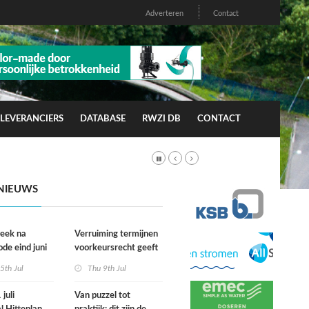
Adverteren
Contact
LEVERANCIERS
DATABASE
RWZI DB
CONTACT
NIEUWS
week na
Verruiming termijnen
ode eind juni
voorkeursrecht geeft
rfgevallen
gemeenten meer grip
5th Jul
Thu 9th Jul
wacht
op grond
juli
Van puzzel tot