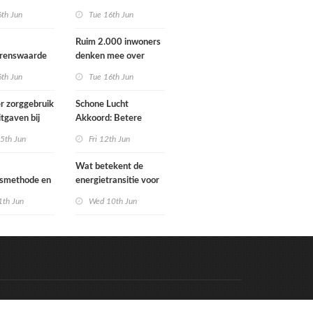
Schoorlstraat en
6th Jun
Tue 16th Jun
Werengouw voorbij
Ruim 2.000 inwoners
grenswaarde
denken mee over
hgas
toekomst
6th Jun
Tue 16th Jun
waterbeheer
r zorggebruik
Schone Lucht
itgaven bij
Akkoord: Betere
 die
luchtkwaliteit in 2030
5th Jun
Fri 12th Jun
n in
leidt tot meer
e situatie
gezondheidswinst
Wat betekent de
gsmethode en
energietransitie voor
ste MPG-
u? Ontdek het tijdens
1th Jun
Wed 10th Jun
 werking
de Schakeldagen
Code & Hosted by:
e Meern Multimedia
VDVO
Contact