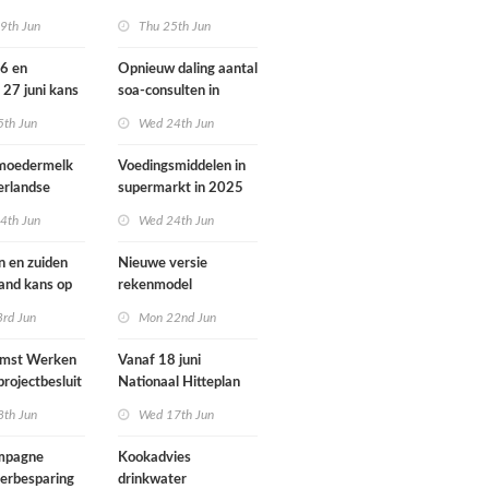
ondheid
dieren vooral buiten
9th Jun
Thu 25th Jun
Europa
26 en
Opnieuw daling aantal
 27 juni kans
soa-consulten in
door ozon
2025, aantal
5th Jun
Wed 24th Jun
gonorroe en syfilis
diagnoses stabiel
 moedermelk
Voedingsmiddelen in
hoog
erlandse
supermarkt in 2025
iets verbeterd
4th Jun
Wed 24th Jun
n en zuiden
Nieuwe versie
land kans op
rekenmodel
or ozon
luchtkwaliteit
3rd Jun
Mon 22nd Jun
Geomilieu ISL3a
omst Werken
Vanaf 18 juni
projectbesluit
Nationaal Hitteplan
i
actief in heel
8th Jun
Wed 17th Jun
Nederland
ampagne
Kookadvies
erbesparing
drinkwater