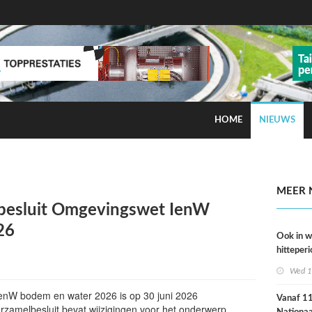
HOME
NIEUWS
ns op smog door ozon
MEER 
lbesluit Omgevingswet IenW
26
Ook in 
hitteperi
meer ste
Wed 1
dan ver
enW bodem en water 2026 is op 30 juni 2026
Vanaf 11 
erzamelbesluit bevat wijzigingen voor het onderwerp