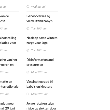
gsregeling
Omgevingswet IenW
t Jul
Wed 1st Jul
bodem en water 2026
 van de
Gehoorverlies bij
ndse
vierduizend baby’s
g heeft
snel ontdekt
0th Jun
Tue 30th Jun
met
ie over
lootstelling-
Nasleep natte winters
eid
elaties voor
zorgt voor lage
ens in
hoeveelheid nitraat
0th Jun
Tue 30th Jun
nd
onder
derogatiebedrijven,
jging van het
Disinformation and
effect afbouw
ongeren en
pressure on
derogatie nog niet
assenen dat
international
9th Jun
Mon 29th Jun
zichtbaar
h fietst
cooperation pose
major international
matie en
Vaccinatiegraad bij
threats to public
internationale
baby’s en kleuters
health in the
rking grote
licht gedaald, bij
9th Jun
Mon 29th Jun
Netherlands
ionale
tieners gestegen
en voor
n niet meer
Jonge reizigers zien
ndse
naf 29 juni
risico op ziekten door