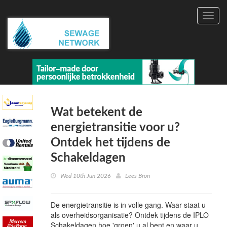
Toggl
navig
Wat betekent de
energietransitie voor u?
Ontdek het tijdens de
Schakeldagen
Wed 10th Jun 2026
Lees Bron
De energietransitie is in volle gang. Waar staat u
als overheidsorganisatie? Ontdek tijdens de IPLO
Schakeldagen hoe 'groen' u al bent en waar u