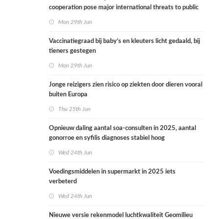
cooperation pose major international threats to public
health in the Netherlands
Mon 29th Jun
Vaccinatiegraad bij baby’s en kleuters licht gedaald, bij
tieners gestegen
Mon 29th Jun
Jonge reizigers zien risico op ziekten door dieren vooral
buiten Europa
Thu 25th Jun
Opnieuw daling aantal soa-consulten in 2025, aantal
gonorroe en syfilis diagnoses stabiel hoog
Wed 24th Jun
Voedingsmiddelen in supermarkt in 2025 iets
verbeterd
Wed 24th Jun
Nieuwe versie rekenmodel luchtkwaliteit Geomilieu