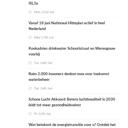
ISL3a
Mon 22nd Jun
Vanaf 18 juni Nationaal Hitteplan actief in heel
Nederland
Wed 17th Jun
Kookadvies drinkwater Schoorlstraat en Werengouw
voorbij
Tue 16th Jun
Ruim 2.000 inwoners denken mee over toekomst
waterbeheer
Tue 16th Jun
Schone Lucht Akkoord: Betere luchtkwaliteit in 2030
leidt tot meer gezondheidswinst
Fri 12th Jun
Wat betekent de energietransitie voor u? Ontdek het