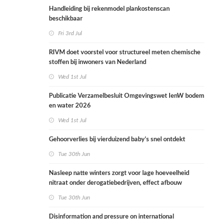
Handleiding bij rekenmodel plankostenscan
beschikbaar
Fri 3rd Jul
RIVM doet voorstel voor structureel meten chemische
stoffen bij inwoners van Nederland
Wed 1st Jul
Publicatie Verzamelbesluit Omgevingswet IenW bodem
en water 2026
Wed 1st Jul
Gehoorverlies bij vierduizend baby’s snel ontdekt
Tue 30th Jun
Nasleep natte winters zorgt voor lage hoeveelheid
nitraat onder derogatiebedrijven, effect afbouw
derogatie nog niet zichtbaar
Tue 30th Jun
Disinformation and pressure on international