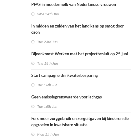
PFAS in moedermelk van Nederlandse vrouwen
Wed 24th Jun
In midden en zuiden van het land kans op smog door
ozon
Tue 23rd Jun
Bijeenkomst Werken met het projectbesluit op 25 juni
Thu 18th Jun
Start campagne drinkwaterbesparing
Tue 16th Jun
Geen emissiegrenswaarde voor lachgas
Tue 16th Jun
Fors meer zorggebruik en zorguitgaven bij kinderen die
opgroeien in kwetsbare situatie
Mon 15th Jun