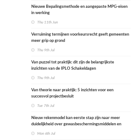
Nieuwe Bepalingsmethode en aangepaste MPG-eisen
in werking
Thu 11th Jun
Verruiming termijnen voorkeursrecht geeft gemeenten
meer grip op grond
Thu 9th Jul
Van puzzel tot praktijk: dit zijn de belangrijkste
inzichten van de IPLO Schakeldagen
Thu 9th Jul
Van theorie naar praktijk: 5 inzichten voor een
succesvol projectbesluit
Tue 7th Jul
Nieuw rekenmodel kan eerste stap zijn naar meer
duidelijkheid over gewasbeschermingsmiddelen en
woonafstand
Mon 6th Jul