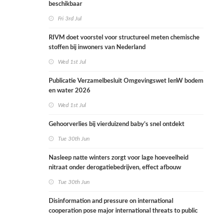
beschikbaar
Fri 3rd Jul
RIVM doet voorstel voor structureel meten chemische
stoffen bij inwoners van Nederland
Wed 1st Jul
Publicatie Verzamelbesluit Omgevingswet IenW bodem
en water 2026
Wed 1st Jul
Gehoorverlies bij vierduizend baby’s snel ontdekt
Tue 30th Jun
Nasleep natte winters zorgt voor lage hoeveelheid
nitraat onder derogatiebedrijven, effect afbouw
derogatie nog niet zichtbaar
Tue 30th Jun
Disinformation and pressure on international
cooperation pose major international threats to public