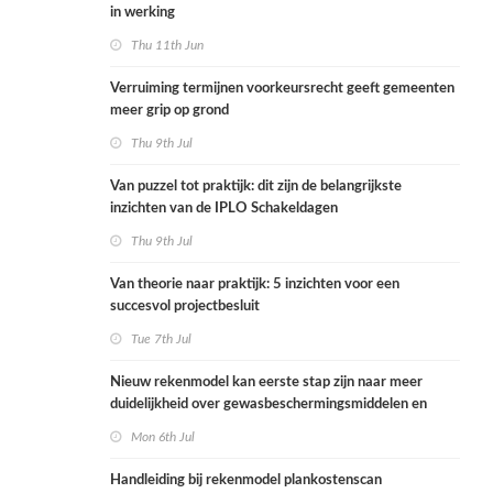
in werking
Thu 11th Jun
Verruiming termijnen voorkeursrecht geeft gemeenten
meer grip op grond
Thu 9th Jul
Van puzzel tot praktijk: dit zijn de belangrijkste
inzichten van de IPLO Schakeldagen
Thu 9th Jul
Van theorie naar praktijk: 5 inzichten voor een
succesvol projectbesluit
Tue 7th Jul
Nieuw rekenmodel kan eerste stap zijn naar meer
duidelijkheid over gewasbeschermingsmiddelen en
woonafstand
Mon 6th Jul
Handleiding bij rekenmodel plankostenscan