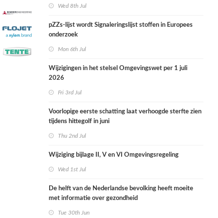
Wed 8th Jul
pZZs-lijst wordt Signaleringslijst stoffen in Europees
onderzoek
Mon 6th Jul
Wijzigingen in het stelsel Omgevingswet per 1 juli
2026
Fri 3rd Jul
Voorlopige eerste schatting laat verhoogde sterfte zien
tijdens hittegolf in juni
Thu 2nd Jul
Wijziging bijlage II, V en VI Omgevingsregeling
Wed 1st Jul
De helft van de Nederlandse bevolking heeft moeite
met informatie over gezondheid
Tue 30th Jun