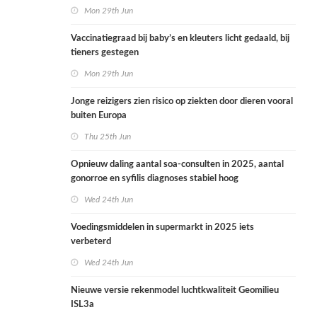
health in the Netherlands
Mon 29th Jun
Vaccinatiegraad bij baby’s en kleuters licht gedaald, bij
tieners gestegen
Mon 29th Jun
Jonge reizigers zien risico op ziekten door dieren vooral
buiten Europa
Thu 25th Jun
Opnieuw daling aantal soa-consulten in 2025, aantal
gonorroe en syfilis diagnoses stabiel hoog
Wed 24th Jun
Voedingsmiddelen in supermarkt in 2025 iets
verbeterd
Wed 24th Jun
Nieuwe versie rekenmodel luchtkwaliteit Geomilieu
ISL3a