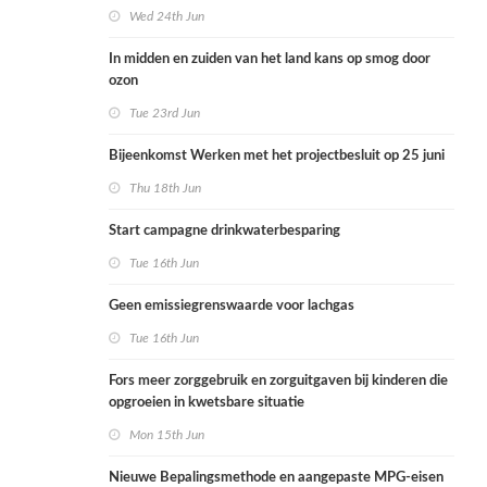
Wed 24th Jun
In midden en zuiden van het land kans op smog door
ozon
Tue 23rd Jun
Bijeenkomst Werken met het projectbesluit op 25 juni
Thu 18th Jun
Start campagne drinkwaterbesparing
Tue 16th Jun
Geen emissiegrenswaarde voor lachgas
Tue 16th Jun
Fors meer zorggebruik en zorguitgaven bij kinderen die
opgroeien in kwetsbare situatie
Mon 15th Jun
Nieuwe Bepalingsmethode en aangepaste MPG-eisen