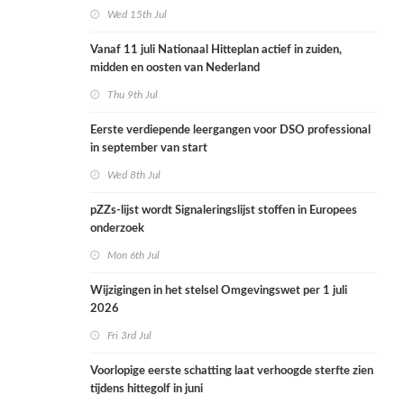
Wed 15th Jul
Vanaf 11 juli Nationaal Hitteplan actief in zuiden,
midden en oosten van Nederland
Thu 9th Jul
Eerste verdiepende leergangen voor DSO professional
in september van start
Wed 8th Jul
pZZs-lijst wordt Signaleringslijst stoffen in Europees
onderzoek
Mon 6th Jul
Wijzigingen in het stelsel Omgevingswet per 1 juli
2026
Fri 3rd Jul
Voorlopige eerste schatting laat verhoogde sterfte zien
tijdens hittegolf in juni