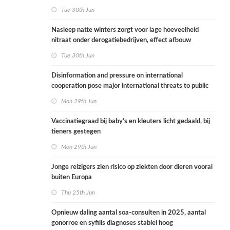
Tue 30th Jun
Nasleep natte winters zorgt voor lage hoeveelheid
nitraat onder derogatiebedrijven, effect afbouw
derogatie nog niet zichtbaar
Tue 30th Jun
Disinformation and pressure on international
cooperation pose major international threats to public
health in the Netherlands
Mon 29th Jun
Vaccinatiegraad bij baby’s en kleuters licht gedaald, bij
tieners gestegen
Mon 29th Jun
Jonge reizigers zien risico op ziekten door dieren vooral
buiten Europa
Thu 25th Jun
Opnieuw daling aantal soa-consulten in 2025, aantal
gonorroe en syfilis diagnoses stabiel hoog