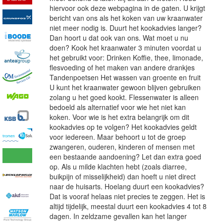
hiervoor ook deze webpagina in de gaten. U krijgt
bericht van ons als het koken van uw kraanwater
niet meer nodig is. Duurt het kookadvies langer?
Dan hoort u dat ook van ons. Wat moet u nu
doen? Kook het kraanwater 3 minuten voordat u
het gebruikt voor: Drinken Koffie, thee, limonade,
flesvoeding of het maken van andere drankjes
Tandenpoetsen Het wassen van groente en fruit
U kunt het kraanwater gewoon blijven gebruiken
zolang u het goed kookt. Flessenwater is alleen
bedoeld als alternatief voor wie het niet kan
koken. Voor wie is het extra belangrijk om dit
kookadvies op te volgen? Het kookadvies geldt
voor iedereen. Maar behoort u tot de groep
zwangeren, ouderen, kinderen of mensen met
een bestaande aandoening? Let dan extra goed
op. Als u milde klachten hebt (zoals diarree,
buikpijn of misselijkheid) dan hoeft u niet direct
naar de huisarts. Hoelang duurt een kookadvies?
Dat is vooraf helaas niet precies te zeggen. Het is
altijd tijdelijk, meestal duurt een kookadvies 4 tot 8
dagen. In zeldzame gevallen kan het langer