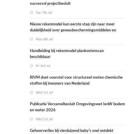
succesvol projectbesluit
Tue 7th Jul
Nieuw rekenmodel kan eerste stap zijn naar meer
duidelijkheid over gewasbeschermingsmiddelen en
woonafstand
Mon 6th Jul
Handleiding bij rekenmodel plankostenscan
beschikbaar
Fri 3rd Jul
RIVM doet voorstel voor structureel meten chemische
stoffen bij inwoners van Nederland
Wed 1st Jul
Publicatie Verzamelbesluit Omgevingswet IenW bodem
en water 2026
Wed 1st Jul
Gehoorverlies bij vierduizend baby’s snel ontdekt