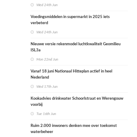
Wed 24th Jun
Voedingsmiddelen in supermarkt in 2025 iets
verbeterd
Wed 24th Jun
Nieuwe versie rekenmodel luchtkwaliteit Geomilieu
ISL3a
Mon 22nd Jun
Vanaf 18 juni Nationaal Hitteplan actief in heel
Nederland
Wed 17th Jun
Kookadvies drinkwater Schoorlstraat en Werengouw
voorbij
Tue 16th Jun
Ruim 2.000 inwoners denken mee over toekomst
waterbeheer