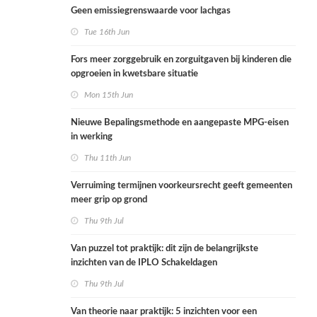
Geen emissiegrenswaarde voor lachgas
Tue 16th Jun
Fors meer zorggebruik en zorguitgaven bij kinderen die
opgroeien in kwetsbare situatie
Mon 15th Jun
Nieuwe Bepalingsmethode en aangepaste MPG-eisen
in werking
Thu 11th Jun
Verruiming termijnen voorkeursrecht geeft gemeenten
meer grip op grond
Thu 9th Jul
Van puzzel tot praktijk: dit zijn de belangrijkste
inzichten van de IPLO Schakeldagen
Thu 9th Jul
Van theorie naar praktijk: 5 inzichten voor een