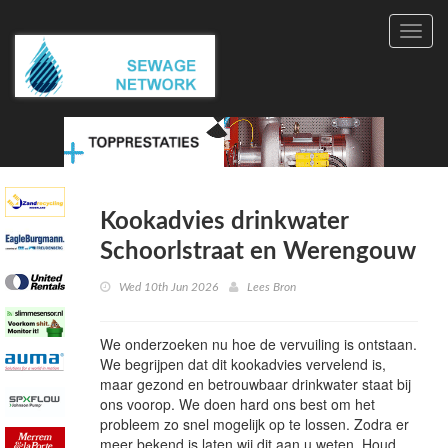
Toggl
navig
Kookadvies drinkwater
Schoorlstraat en Werengouw
Wed 10th Jun 2026
Lees Bron
We onderzoeken nu hoe de vervuiling is ontstaan.
We begrijpen dat dit kookadvies vervelend is,
maar gezond en betrouwbaar drinkwater staat bij
ons voorop. We doen hard ons best om het
probleem zo snel mogelijk op te lossen. Zodra er
meer bekend is laten wij dit aan u weten. Houd