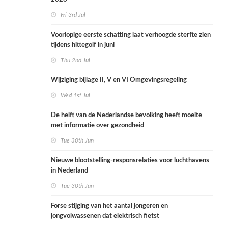
Fri 3rd Jul
Voorlopige eerste schatting laat verhoogde sterfte zien
tijdens hittegolf in juni
Thu 2nd Jul
Wijziging bijlage II, V en VI Omgevingsregeling
Wed 1st Jul
De helft van de Nederlandse bevolking heeft moeite
met informatie over gezondheid
Tue 30th Jun
Nieuwe blootstelling-responsrelaties voor luchthavens
in Nederland
Tue 30th Jun
Forse stijging van het aantal jongeren en
jongvolwassenen dat elektrisch fietst