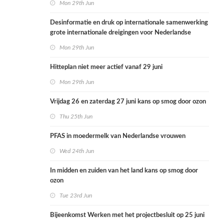
Mon 29th Jun
Desinformatie en druk op internationale samenwerking
grote internationale dreigingen voor Nederlandse
volksgezondheid
Mon 29th Jun
Hitteplan niet meer actief vanaf 29 juni
Mon 29th Jun
Vrijdag 26 en zaterdag 27 juni kans op smog door ozon
Thu 25th Jun
PFAS in moedermelk van Nederlandse vrouwen
Wed 24th Jun
In midden en zuiden van het land kans op smog door
ozon
Tue 23rd Jun
Bijeenkomst Werken met het projectbesluit op 25 juni