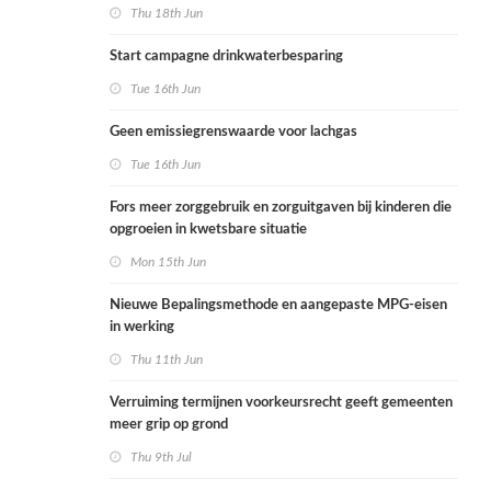
Thu 18th Jun
Start campagne drinkwaterbesparing
Tue 16th Jun
Geen emissiegrenswaarde voor lachgas
Tue 16th Jun
Fors meer zorggebruik en zorguitgaven bij kinderen die
opgroeien in kwetsbare situatie
Mon 15th Jun
Nieuwe Bepalingsmethode en aangepaste MPG-eisen
in werking
Thu 11th Jun
Verruiming termijnen voorkeursrecht geeft gemeenten
meer grip op grond
Thu 9th Jul