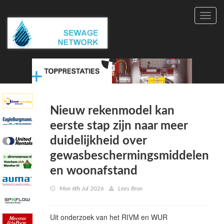
Toggl
navig
Nieuw rekenmodel kan
eerste stap zijn naar meer
duidelijkheid over
gewasbeschermingsmiddelen
en woonafstand
Mon 6th Jul 2026
Lees Bron
Uit onderzoek van het RIVM en
WUR