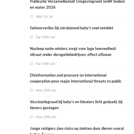
Publicatie Verzamelbesluit Omgevingswet IenW bodem
en water 2026
Wed 1st Jul
Gehoorverlies bij vierduizend baby’s snel ontdekt
Tue 30th Jun
Nasleep natte winters zorgt voor lage hoeveelheid
nitraat onder derogatiebedrijven, effect afbouw
derogatie nog niet zichtbaar
Tue 30th Jun
Disinformation and pressure on international
cooperation pose major international threats to public
health in the Netherlands
Mon 29th Jun
Vaccinatiegraad bij baby’s en kleuters licht gedaald, bij
tieners gestegen
Mon 29th Jun
Jonge reizigers zien risico op ziekten door dieren vooral