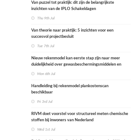
Van puzzel tot praktijk: dit zijn de belangrijkste
inzichten van de IPLO Schakeldagen
Thu 9th Jul
Van theorie naar praktijk: 5 inzichten voor een
succesvol projectbesluit
Tue 7th Jul
Nieuw rekenmodel kan eerste stap zijn naar meer
duidelijkheid over gewasbeschermingsmiddelen en
woonafstand
Mon 6th Jul
Handleiding bij rekenmodel plankostenscan
beschikbaar
Fri 3rd Jul
RIVM doet voorstel voor structureel meten chemische
stoffen bij inwoners van Nederland
Wed 1st Jul