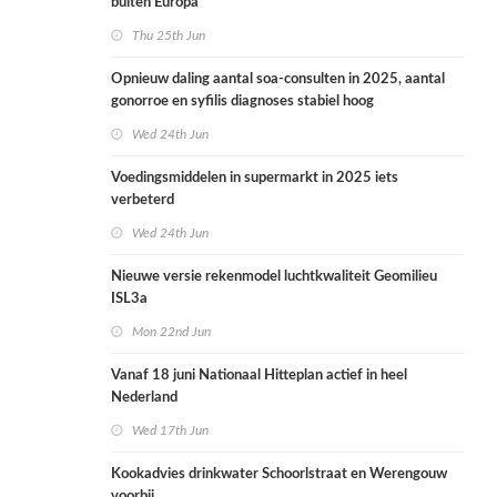
buiten Europa
Thu 25th Jun
Opnieuw daling aantal soa-consulten in 2025, aantal
gonorroe en syfilis diagnoses stabiel hoog
Wed 24th Jun
Voedingsmiddelen in supermarkt in 2025 iets
verbeterd
Wed 24th Jun
Nieuwe versie rekenmodel luchtkwaliteit Geomilieu
ISL3a
Mon 22nd Jun
Vanaf 18 juni Nationaal Hitteplan actief in heel
Nederland
Wed 17th Jun
Kookadvies drinkwater Schoorlstraat en Werengouw
voorbij