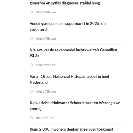
gonorroe en syfilis diagnoses stabiel hoog
Wed 24th Jun
Voedingsmiddelen in supermarkt in 2025 iets
verbeterd
Wed 24th Jun
Nieuwe versie rekenmodel luchtkwaliteit Geomilieu
ISL3a
Mon 22nd Jun
Vanaf 18 juni Nationaal Hitteplan actief in heel
Nederland
Wed 17th Jun
Kookadvies drinkwater Schoorlstraat en Werengouw
voorbij
Tue 16th Jun
Ruim 2.000 inwoners denken mee over toekomst