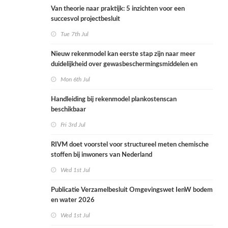
Van theorie naar praktijk: 5 inzichten voor een
succesvol projectbesluit
Tue 7th Jul
Nieuw rekenmodel kan eerste stap zijn naar meer
duidelijkheid over gewasbeschermingsmiddelen en
woonafstand
Mon 6th Jul
Handleiding bij rekenmodel plankostenscan
beschikbaar
Fri 3rd Jul
RIVM doet voorstel voor structureel meten chemische
stoffen bij inwoners van Nederland
Wed 1st Jul
Publicatie Verzamelbesluit Omgevingswet IenW bodem
en water 2026
Wed 1st Jul