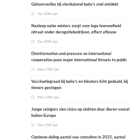
Gehoorverlies bij vierduizend baby’s snel ontdekt
Tue 30th Jun
Nasleep natte winters zorgt voor lage hoeveelheid
nitraat onder derogatiebedrijven, effect afbouw
derogatie nog niet zichtbaar
Tue 30th Jun
Disinformation and pressure on international
cooperation pose major international threats to public
health in the Netherlands
Mon 29th Jun
Vaccinatiegraad bij baby’s en kleuters licht gedaald, bij
tieners gestegen
Mon 29th Jun
Jonge reizigers zien risico op ziekten door dieren vooral
buiten Europa
Thu 25th Jun
Opnieuw daling aantal soa-consulten in 2025, aantal