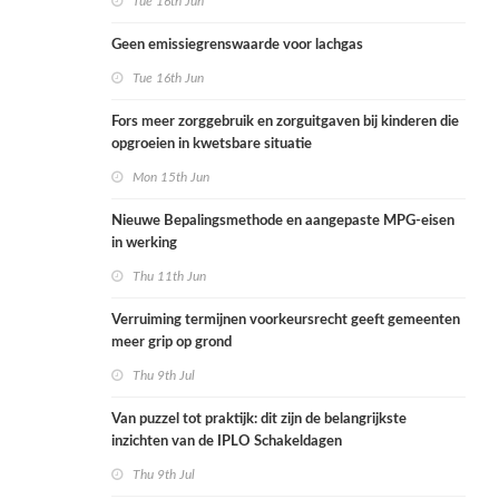
Tue 16th Jun
Geen emissiegrenswaarde voor lachgas
Tue 16th Jun
Fors meer zorggebruik en zorguitgaven bij kinderen die
opgroeien in kwetsbare situatie
Mon 15th Jun
Nieuwe Bepalingsmethode en aangepaste MPG-eisen
in werking
Thu 11th Jun
Verruiming termijnen voorkeursrecht geeft gemeenten
meer grip op grond
Thu 9th Jul
Van puzzel tot praktijk: dit zijn de belangrijkste
inzichten van de IPLO Schakeldagen
Thu 9th Jul