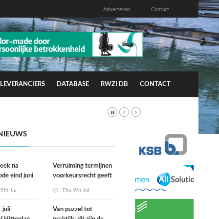
Adverteren
Contact
LEVERANCIERS
DATABASE
RWZI DB
CONTACT
NIEUWS
week na
Verruiming termijnen
ode eind juni
voorkeursrecht geeft
rfgevallen
gemeenten meer grip
5th Jul
Thu 9th Jul
wacht
op grond
juli
Van puzzel tot