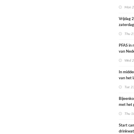
volksgez
Mon 2
Vrijdag 
zaterdag
op smog 
Thu 2
PFAS in
van Ned
vrouwen
Wed 2
In midde
van het 
smog do
Tue 2
Bijeenk
met het 
op 25 jun
Thu 1
Start c
drinkwat