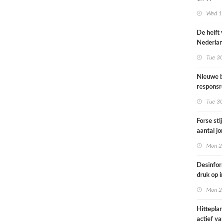
Omgevin
Wed 1s
De helft
Nederla
bevolkin
Tue 3
moeite 
informat
Nieuwe b
gezondh
responsr
luchthav
Tue 3
Nederla
Forse sti
aantal j
jongvolw
Mon 2
elektrisc
Desinfor
druk op 
samenwe
Mon 2
internat
dreiging
Hittepla
Nederla
actief va