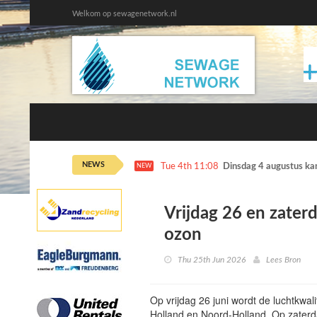
Welkom op sewagenetwork.nl
NEWS
Tue 4th 11:08
Dinsdag 4 augustus ka
NEW
Vrijdag 26 en zater
ozon
Thu 25th Jun 2026
Lees Bron
Op vrijdag 26 juni wordt de luchtkwali
Holland en Noord-Holland. Op zaterd