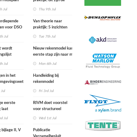
l Hitteplan
praktijk: dit zijn de
 zuiden,
belangrijkste inzichten
h Jul
Thu 9th Jul
n oosten van
van de IPLO
nd
Schakeldagen
erdiepende
Van theorie naar
gen voor DSO
praktijk: 5 inzichten
nal in
voor een succesvol
th Jul
Tue 7th Jul
r van start
projectbesluit
st wordt
Nieuw rekenmodel kan
ngslijst
eerste stap zijn naar meer
in Europees
duidelijkheid over
h Jul
Mon 6th Jul
ek
gewasbeschermingsmiddelen
en woonafstand
gen in het
Handleiding bij
 Omgevingswet
rekenmodel
i 2026
plankostenscan
 Jul
Fri 3rd Jul
beschikbaar
ge eerste
RIVM doet voorstel
 laat
voor structureel
e sterfte
meten chemische
d Jul
Wed 1st Jul
ens hittegolf in
stoffen bij inwoners
van Nederland
 bijlage II, V
Publicatie
Verzamelbesluit