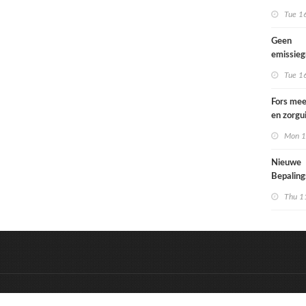
Tue 1
Geen
emissie
voor lac
Tue 1
Fors mee
en zorgu
kinderen
Mon 1
opgroeie
kwetsbar
Nieuwe
Bepalin
aangepa
Thu 1
eisen in
&
Onderdeel van:
BrancheConnect
D