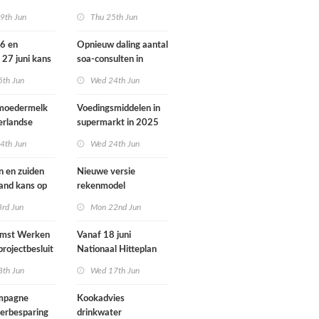
ondheid
dieren vooral buiten
9th Jun
Thu 25th Jun
Europa
26 en
Opnieuw daling aantal
 27 juni kans
soa-consulten in
door ozon
2025, aantal
5th Jun
Wed 24th Jun
gonorroe en syfilis
diagnoses stabiel
 moedermelk
Voedingsmiddelen in
hoog
erlandse
supermarkt in 2025
iets verbeterd
4th Jun
Wed 24th Jun
n en zuiden
Nieuwe versie
land kans op
rekenmodel
or ozon
luchtkwaliteit
3rd Jun
Mon 22nd Jun
Geomilieu ISL3a
omst Werken
Vanaf 18 juni
projectbesluit
Nationaal Hitteplan
i
actief in heel
8th Jun
Wed 17th Jun
Nederland
ampagne
Kookadvies
erbesparing
drinkwater