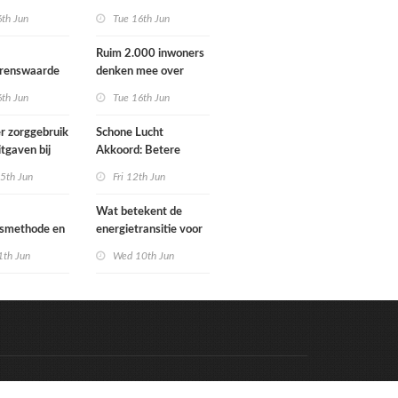
Schoorlstraat en
6th Jun
Tue 16th Jun
Werengouw voorbij
Ruim 2.000 inwoners
grenswaarde
denken mee over
hgas
toekomst
6th Jun
Tue 16th Jun
waterbeheer
r zorggebruik
Schone Lucht
itgaven bij
Akkoord: Betere
 die
luchtkwaliteit in 2030
5th Jun
Fri 12th Jun
n in
leidt tot meer
e situatie
gezondheidswinst
Wat betekent de
gsmethode en
energietransitie voor
ste MPG-
u? Ontdek het tijdens
1th Jun
Wed 10th Jun
 werking
de Schakeldagen
Code & Hosted by:
e Meern Multimedia
VDVO
Contact