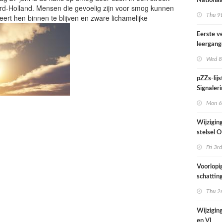
Nationaa
rd-Holland. Mensen die gevoelig zijn voor smog kunnen
actief in
Thu 9t
ert hen binnen te blijven en zware lichamelijke
midden e
Nederla
Eerste v
leergan
professio
Wed 8
septembe
pZZs-lij
Signaleri
stoffen 
Mon 6t
onderzo
Wijzigin
stelsel
per 1 jul
Fri 3rd
Voorlopi
schatting
verhoogd
Thu 2n
zien tijd
juni
Wijziging
en VI