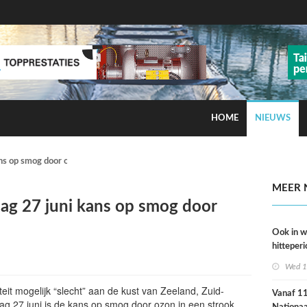
HOME
NIEUWS
ns op smog door ozon
MEER 
dag 27 juni kans op smog door
Ook in 
hitteperi
meer ste
Wed 1
dan ver
teit mogelijk “slecht” aan de kust van Zeeland, Zuid-
Vanaf 11 
ag 27 juni is de kans op smog door ozon in een strook