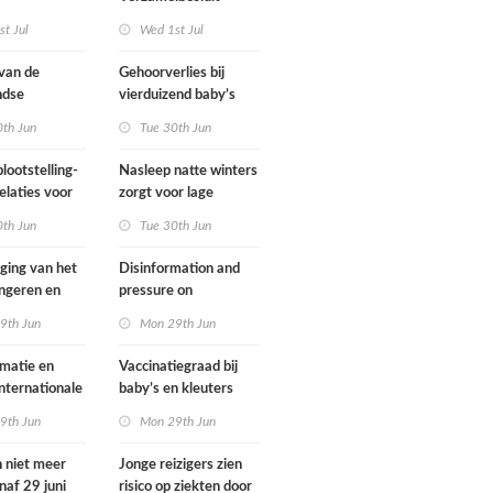
gsregeling
Omgevingswet IenW
t Jul
Wed 1st Jul
bodem en water 2026
 van de
Gehoorverlies bij
ndse
vierduizend baby’s
g heeft
snel ontdekt
0th Jun
Tue 30th Jun
met
ie over
lootstelling-
Nasleep natte winters
eid
elaties voor
zorgt voor lage
ens in
hoeveelheid nitraat
0th Jun
Tue 30th Jun
nd
onder
derogatiebedrijven,
jging van het
Disinformation and
effect afbouw
ongeren en
pressure on
derogatie nog niet
assenen dat
international
9th Jun
Mon 29th Jun
zichtbaar
h fietst
cooperation pose
major international
matie en
Vaccinatiegraad bij
threats to public
internationale
baby’s en kleuters
health in the
rking grote
licht gedaald, bij
9th Jun
Mon 29th Jun
Netherlands
ionale
tieners gestegen
en voor
n niet meer
Jonge reizigers zien
ndse
naf 29 juni
risico op ziekten door