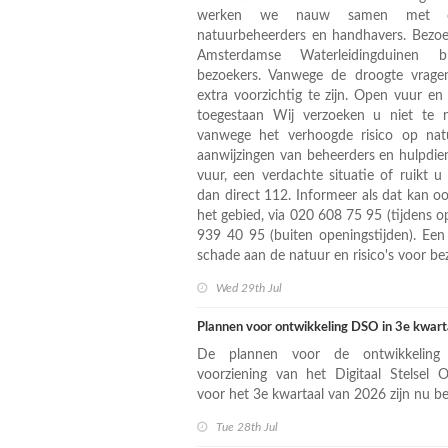
werken we nauw samen met de v
natuurbeheerders en handhavers. Bezo
Amsterdamse Waterleidingduinen 
bezoekers. Vanwege de droogte vrage
extra voorzichtig te zijn. Open vuur en
toegestaan Wij verzoeken u niet te 
vanwege het verhoogde risico op natu
aanwijzingen van beheerders en hulpdien
vuur, een verdachte situatie of ruikt u
dan direct 112. Informeer als dat kan o
het gebied, via 020 608 75 95 (tijdens o
939 40 95 (buiten openingstijden). Een 
schade aan de natuur en risico's voor be
Wed 29th Jul
Plannen voor ontwikkeling DSO in 3e kwar
De plannen voor de ontwikkeling 
voorziening van het Digitaal Stelsel
voor het 3e kwartaal van 2026 zijn nu be
Tue 28th Jul