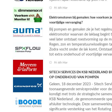
Fri 6th Mar
Elektromotoren bij gemalen: hoe voorkom je
voortijdige vervanging?
Bij pompen en gemalen zie je het regelma
elektromotor waarvan de laklaag begint t
veel later ontstaat roestvorming op de m
Regen, zon en temperatuurwisselingen ta
Zodra vocht onder de lak komt, Ontstaat 
tot extra onderhoud of voortijdige verva
Fri 6th Mar
SITECH SERVICES EN KSB NEDERLAND B
OP ONDERHOUD VAN POMPEN
Geleen, 18 december 2023 - Sitech Servi
toonaangevende serviceprovider voor de 
kondigt met trots de strategische same
KSB Nederland , de gerenommeerde speci
afsluiter technologie. Deze samenwerkin
significante versterking van het Rotatin