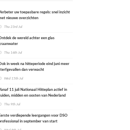
Verbeter uw toepasbare regels: snel inzicht
met nieuwe overzichten
Thu 23rd Jul
Ontdek de wereld achter een glas
kraanwater
Thu 16th Jul
Ook in week na hitteperiode eind juni meer
sterfgevallen dan verwacht
Wed 15th Jul
Vanaf 11 juli Nationaal Hitteplan actief in
zuiden, midden en oosten van Nederland
Thu 9th Jul
Eerste verdiepende leergangen voor DSO
professional in september van start