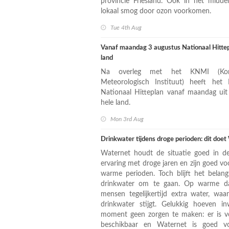
provincie Friesland. Ook in het midd
lokaal smog door ozon voorkomen.
Tue 4th Aug
Vanaf maandag 3 augustus Nationaal Hittepl
land
Na overleg met het KNMI (Konin
Meteorologisch Instituut) heeft het
Nationaal Hitteplan vanaf maandag uit
hele land.
Mon 3rd Aug
Drinkwater tijdens droge perioden: dit doe
Waternet houdt de situatie goed in 
ervaring met droge jaren en zijn goed v
warme perioden. Toch blijft het belan
drinkwater om te gaan. Op warme da
mensen tegelijkertijd extra water, wa
drinkwater stijgt. Gelukkig hoeven i
moment geen zorgen te maken: er is v
beschikbaar en Waternet is goed v