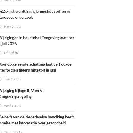
Wed 8th Jul
pZZs-lijst wordt Signaleringslijst stoffen in
Europees onderzoek
Mon 6th Jul
Wijzigingen in het stelsel Omgevingswet per
1 juli 2026
Fri 3rd Jul
Voorlopige eerste schatting laat verhoogde
sterfte zien tijdens hittegolf in juni
Thu 2nd Jul
Wijziging bijlage II, V en VI
Omgevingsregeling
Wed 1st Jul
De helft van de Nederlandse bevolking heeft
moeite met informatie over gezondheid
Tue 30th Jun