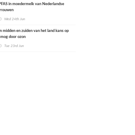
PFAS in moedermelk van Nederlandse
vrouwen
Wed 24th Jun
In midden en zuiden van het land kans op
smog door ozon
Tue 23rd Jun