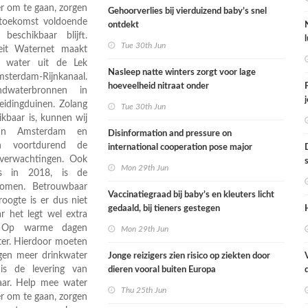
r om te gaan, zorgen
Gehoorverlies bij vierduizend baby’s snel
toekomst voldoende
ontdekt
eschikbaar blijft.
Tue 30th Jun
eit Waternet maakt
n: water uit de Lek
Nasleep natte winters zorgt voor lage
msterdam-Rijnkanaal.
hoeveelheid nitraat onder
ndwaterbronnen in
derogatiebedrijven, effect afbouw derogatie
idingduinen. Zolang
Tue 30th Jun
nog niet zichtbaar
kbaar is, kunnen wij
aan Amsterdam en
Disinformation and pressure on
en voortdurend de
international cooperation pose major
sverwachtingen. Ook
international threats to public health in the
Mon 29th Jun
ls in 2018, is de
Netherlands
ekomen. Betrouwbaar
Vaccinatiegraad bij baby’s en kleuters licht
oogte is er dus niet
gedaald, bij tieners gestegen
r het legt wel extra
g. Op warme dagen
Mon 29th Jun
ter. Hierdoor moeten
gen meer drinkwater
Jonge reizigers zien risico op ziekten door
is de levering van
dieren vooral buiten Europa
aar. Help mee water
Thu 25th Jun
r om te gaan, zorgen