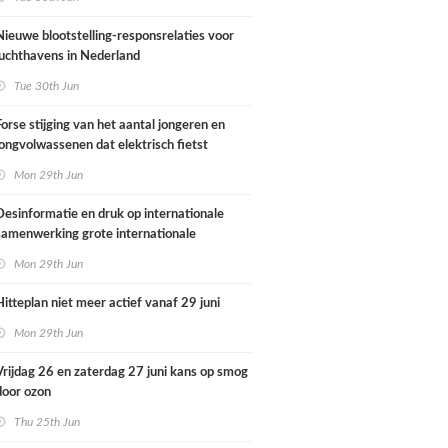
Nieuwe blootstelling-responsrelaties voor
luchthavens in Nederland
Tue 30th Jun
Forse stijging van het aantal jongeren en
jongvolwassenen dat elektrisch fietst
Mon 29th Jun
Desinformatie en druk op internationale
samenwerking grote internationale
dreigingen voor Nederlandse
Mon 29th Jun
volksgezondheid
Hitteplan niet meer actief vanaf 29 juni
Mon 29th Jun
Vrijdag 26 en zaterdag 27 juni kans op smog
door ozon
Thu 25th Jun