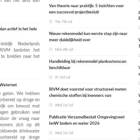
en van het land kan
Van theorie naar praktijk: 5 inzichten voor
een succesvol projectbesluit
Tue 7th Jul
an actief in het hele
Nieuw rekenmodel kan eerste stap zijn naar
meer duidelijkheid over
klijk Nederlands
gewasbeschermingsmiddelen en
Mon 6th Jul
 RIVM besloten het
woonafstand
 te breiden naar het
Handleiding bij rekenmodel plankostenscan
beschikbaar
Fri 3rd Jul
t Waternet
RIVM doet voorstel voor structureel meten
de gaten. We hebben
chemische stoffen bij inwoners van
oorbereid op droge en
Nederland
Wed 1st Jul
grijk om bewust met
gen gebruiken veel
Publicatie Verzamelbesluit Omgevingswet
ardoor de vraag naar
IenW bodem en water 2026
nwoners zich op dit
oldoende drinkwater
Wed 1st Jul
oorbereid op droge