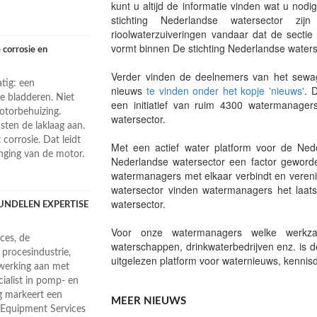
kunt u altijd de informatie vinden wat u nod
stichting Nederlandse watersector zij
rioolwaterzuiveringen vandaar dat de secti
vormt binnen De stichting Nederlandse waters
 corrosie en
Verder vinden de deelnemers van het sewag
tig: een
nieuws
te vinden onder het kopje 'nieuws'
. 
e bladderen. Niet
een initiatief van ruim 4300 watermanagers
otorbehuizing.
watersector.
sten de laklaag aan.
corrosie. Dat leidt
Met een actief water platform voor de Ned
nging van de motor.
Nederlandse watersector een factor geword
watermanagers met elkaar verbindt en veren
watersector vinden watermanagers het laat
watersector.
UNDELEN EXPERTISE
Voor onze watermanagers welke werkzaa
ces, de
waterschappen, drinkwaterbedrijven enz. is d
procesindustrie,
uitgelezen platform voor waternieuws, kennisd
nwerking aan met
alist in pomp- en
g markeert een
MEER NIEUWS
g Equipment Services