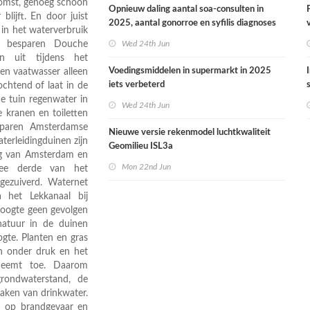
komst, genoeg schoon
Opnieuw daling aantal soa-consulten in
lijft. En door juist
2025, aantal gonorroe en syfilis diagnoses
in het waterverbruik
stabiel hoog
e besparen Douche
Wed 24th Jun
 uit tijdens het
Voedingsmiddelen in supermarkt in 2025
n vaatwasser alleen
iets verbeterd
ochtend of laat in de
e tuin regenwater in
Wed 24th Jun
 kranen en toiletten
sparen Amsterdamse
Nieuwe versie rekenmodel luchtkwaliteit
erleidingduinen zijn
Geomilieu ISL3a
ing van Amsterdam en
Mon 22nd Jun
wee derde van het
gezuiverd. Waternet
a het Lekkanaal bij
oogte geen gevolgen
natuur in de duinen
gte. Planten en gras
an onder druk en het
neemt toe. Daarom
grondwaterstand, de
maken van drinkwater.
d op brandgevaar en