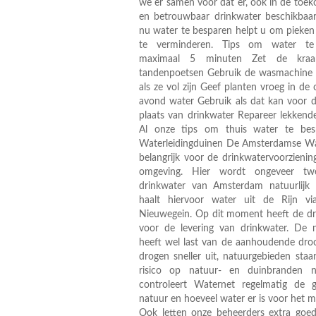
we er samen voor dat er, ook in de toe
en betrouwbaar drinkwater beschikbaar b
nu water te besparen helpt u om pieken 
te verminderen. Tips om water t
maximaal 5 minuten Zet de kraan
tandenpoetsen Gebruik de wasmachine e
als ze vol zijn Geef planten vroeg in de 
avond water Gebruik als dat kan voor d
plaats van drinkwater Repareer lekkende
Al onze tips om thuis water te be
Waterleidingduinen De Amsterdamse Wat
belangrijk voor de drinkwatervoorzien
omgeving. Hier wordt ongeveer t
drinkwater van Amsterdam natuurlijk 
haalt hiervoor water uit de Rijn vi
Nieuwegein. Op dit moment heeft de dr
voor de levering van drinkwater. De 
heeft wel last van de aanhoudende droo
drogen sneller uit, natuurgebieden sta
risico op natuur- en duinbranden 
controleert Waternet regelmatig de 
natuur en hoeveel water er is voor het 
Ook letten onze beheerders extra goe