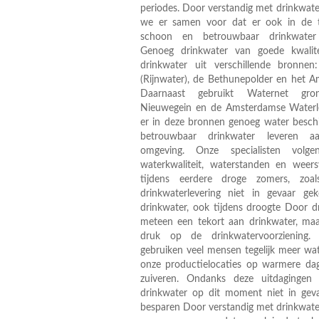
periodes. Door verstandig met drinkwate
we er samen voor dat er ook in de 
schoon en betrouwbaar drinkwater b
Genoeg drinkwater van goede kwalit
drinkwater uit verschillende bronne
(Rijnwater), de Bethunepolder en het A
Daarnaast gebruikt Waternet gro
Nieuwegein en de Amsterdamse Waterle
er in deze bronnen genoeg water beschi
betrouwbaar drinkwater leveren 
omgeving. Onze specialisten volg
waterkwaliteit, waterstanden en weer
tijdens eerdere droge zomers, zoa
drinkwaterlevering niet in gevaar g
drinkwater, ook tijdens droogte Door dr
meteen een tekort aan drinkwater, maa
druk op de drinkwatervoorzienin
gebruiken veel mensen tegelijk meer wa
onze productielocaties op warmere da
zuiveren. Ondanks deze uitdagingen 
drinkwater op dit moment niet in gev
besparen Door verstandig met drinkwate