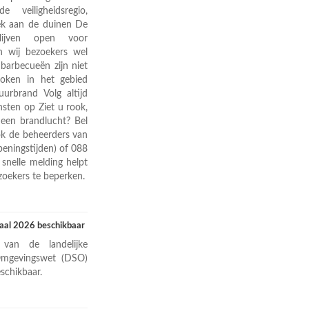
eiligheidsregio,
ek aan de duinen De
blijven open voor
n wij bezoekers wel
 barbecueën zijn niet
roken in het gebied
urbrand Volg altijd
sten op Ziet u rook,
 een brandlucht? Bel
ok de beheerders van
peningstijden) of 088
snelle melding helpt
zoekers te beperken.
taal 2026 beschikbaar
van de landelijke
 Omgevingswet (DSO)
schikbaar.