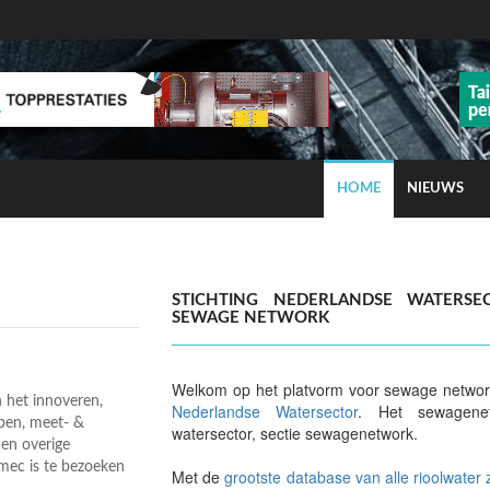
HOME
NIEUWS
ns op smog door ozon
STICHTING NEDERLANDSE WATERSE
SEWAGE NETWORK
Welkom op het platvorm voor sewage network
n het innoveren,
Nederlandse Watersector
. Het sewagene
pen, meet- &
watersector, sectie sewagenetwork.
en overige
Emec is te bezoeken
Met de
grootste database van alle rioolwater 