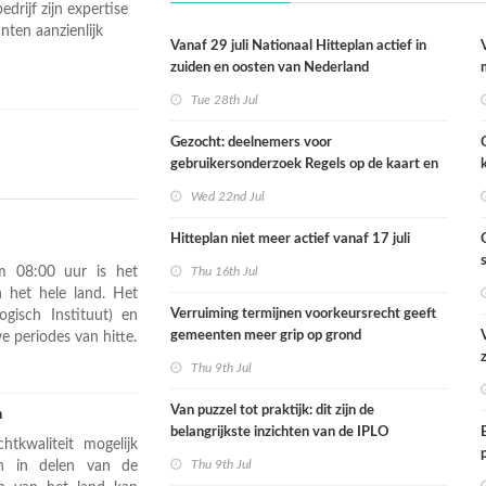
drijf zijn expertise
nten aanzienlijk
Vanaf 29 juli Nationaal Hitteplan actief in
zuiden en oosten van Nederland
Tue 28th Jul
Gezocht: deelnemers voor
gebruikersonderzoek Regels op de kaart en
enquête vergunningverleners
Wed 22nd Jul
Hitteplan niet meer actief vanaf 17 juli
 08:00 uur is het
Thu 16th Jul
n het hele land. Het
Verruiming termijnen voorkeursrecht geeft
gisch Instituut) en
gemeenten meer grip op grond
e periodes van hitte.
Thu 9th Jul
Van puzzel tot praktijk: dit zijn de
n
belangrijkste inzichten van de IPLO
tkwaliteit mogelijk
Schakeldagen
Thu 9th Jul
en in delen van de