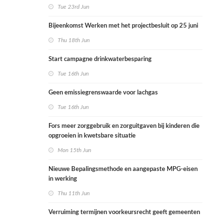
Tue 23rd Jun
Bijeenkomst Werken met het projectbesluit op 25 juni
Thu 18th Jun
Start campagne drinkwaterbesparing
Tue 16th Jun
Geen emissiegrenswaarde voor lachgas
Tue 16th Jun
Fors meer zorggebruik en zorguitgaven bij kinderen die
opgroeien in kwetsbare situatie
Mon 15th Jun
Nieuwe Bepalingsmethode en aangepaste MPG-eisen
in werking
Thu 11th Jun
Verruiming termijnen voorkeursrecht geeft gemeenten