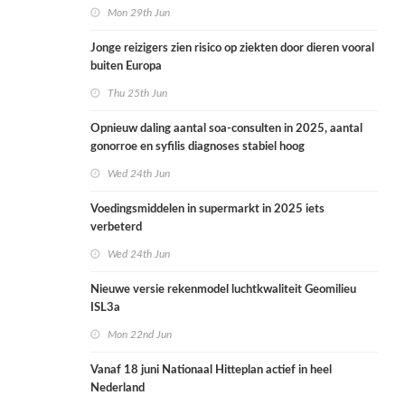
Mon 29th Jun
Jonge reizigers zien risico op ziekten door dieren vooral
buiten Europa
Thu 25th Jun
Opnieuw daling aantal soa-consulten in 2025, aantal
gonorroe en syfilis diagnoses stabiel hoog
Wed 24th Jun
Voedingsmiddelen in supermarkt in 2025 iets
verbeterd
Wed 24th Jun
Nieuwe versie rekenmodel luchtkwaliteit Geomilieu
ISL3a
Mon 22nd Jun
Vanaf 18 juni Nationaal Hitteplan actief in heel
Nederland