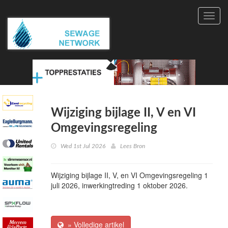
Toggl
navig
Wijziging bijlage II, V en VI
Omgevingsregeling
Wed 1st Jul 2026
Lees Bron
Wijziging bijlage II, V, en VI Omgevingsregeling 1
juli 2026, inwerkingtreding 1 oktober 2026.
» Volledige artikel