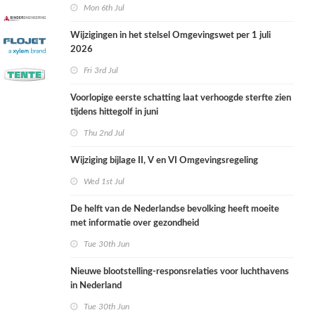
Mon 6th Jul
Wijzigingen in het stelsel Omgevingswet per 1 juli
2026
Fri 3rd Jul
Voorlopige eerste schatting laat verhoogde sterfte zien
tijdens hittegolf in juni
Thu 2nd Jul
Wijziging bijlage II, V en VI Omgevingsregeling
Wed 1st Jul
De helft van de Nederlandse bevolking heeft moeite
met informatie over gezondheid
Tue 30th Jun
Nieuwe blootstelling-responsrelaties voor luchthavens
in Nederland
Tue 30th Jun