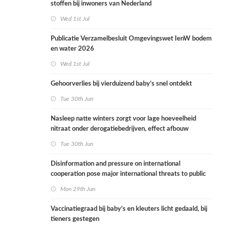
stoffen bij inwoners van Nederland
Wed 1st Jul
Publicatie Verzamelbesluit Omgevingswet IenW bodem
en water 2026
Wed 1st Jul
Gehoorverlies bij vierduizend baby’s snel ontdekt
Tue 30th Jun
Nasleep natte winters zorgt voor lage hoeveelheid
nitraat onder derogatiebedrijven, effect afbouw
derogatie nog niet zichtbaar
Tue 30th Jun
Disinformation and pressure on international
cooperation pose major international threats to public
health in the Netherlands
Mon 29th Jun
Vaccinatiegraad bij baby’s en kleuters licht gedaald, bij
tieners gestegen