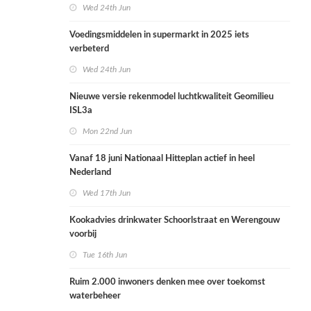
Wed 24th Jun
Voedingsmiddelen in supermarkt in 2025 iets
verbeterd
Wed 24th Jun
Nieuwe versie rekenmodel luchtkwaliteit Geomilieu
ISL3a
Mon 22nd Jun
Vanaf 18 juni Nationaal Hitteplan actief in heel
Nederland
Wed 17th Jun
Kookadvies drinkwater Schoorlstraat en Werengouw
voorbij
Tue 16th Jun
Ruim 2.000 inwoners denken mee over toekomst
waterbeheer