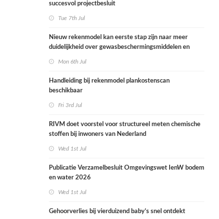
succesvol projectbesluit
Tue 7th Jul
Nieuw rekenmodel kan eerste stap zijn naar meer
duidelijkheid over gewasbeschermingsmiddelen en
woonafstand
Mon 6th Jul
Handleiding bij rekenmodel plankostenscan
beschikbaar
Fri 3rd Jul
RIVM doet voorstel voor structureel meten chemische
stoffen bij inwoners van Nederland
Wed 1st Jul
Publicatie Verzamelbesluit Omgevingswet IenW bodem
en water 2026
Wed 1st Jul
Gehoorverlies bij vierduizend baby’s snel ontdekt