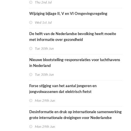
Thu 2nd Jul
Wijziging bijlage II, V en VI Omgevingsregeling
Wed 1st Jul
De helft van de Nederlandse bevolking heeft moeite
met informatie over gezondheid
Tue 30th Jun
Nieuwe blootstelling-responsrelaties voor luchthavens
in Nederland
Tue 30th Jun
Forse stijging van het aantal jongeren en
jongvolwassenen dat elektrisch fietst
Mon 29th Jun
Desinformatie en druk op internationale samenwerking
grote internationale dreigingen voor Nederlandse
volksgezondheid
Mon 29th Jun