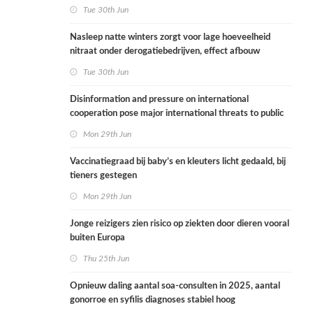
Tue 30th Jun
Nasleep natte winters zorgt voor lage hoeveelheid
nitraat onder derogatiebedrijven, effect afbouw
derogatie nog niet zichtbaar
Tue 30th Jun
Disinformation and pressure on international
cooperation pose major international threats to public
health in the Netherlands
Mon 29th Jun
Vaccinatiegraad bij baby’s en kleuters licht gedaald, bij
tieners gestegen
Mon 29th Jun
Jonge reizigers zien risico op ziekten door dieren vooral
buiten Europa
Thu 25th Jun
Opnieuw daling aantal soa-consulten in 2025, aantal
gonorroe en syfilis diagnoses stabiel hoog