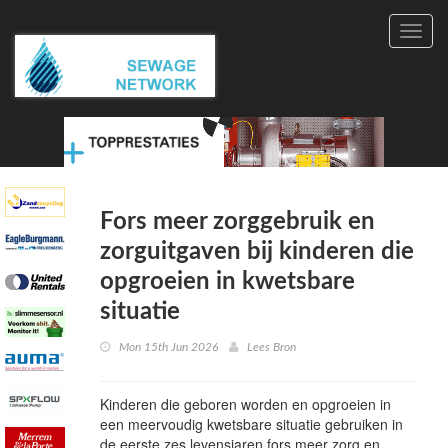
Toggl
navig
Fors meer zorggebruik en
zorguitgaven bij kinderen die
opgroeien in kwetsbare
situatie
Mon 15th Jun 2026
Lees Bron
Kinderen die geboren worden en opgroeien in
een meervoudig kwetsbare situatie gebruiken in
de eerste zes levensjaren fors meer zorg en