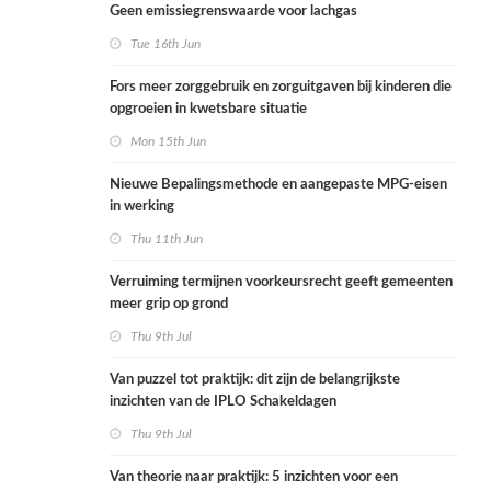
Geen emissiegrenswaarde voor lachgas
Tue 16th Jun
Fors meer zorggebruik en zorguitgaven bij kinderen die
opgroeien in kwetsbare situatie
Mon 15th Jun
Nieuwe Bepalingsmethode en aangepaste MPG-eisen
in werking
Thu 11th Jun
Verruiming termijnen voorkeursrecht geeft gemeenten
meer grip op grond
Thu 9th Jul
Van puzzel tot praktijk: dit zijn de belangrijkste
inzichten van de IPLO Schakeldagen
Thu 9th Jul
Van theorie naar praktijk: 5 inzichten voor een