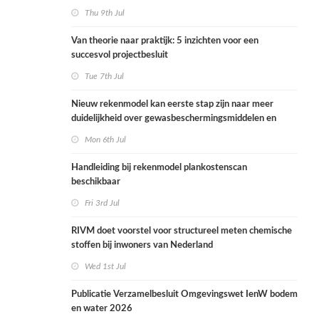
Thu 9th Jul
Van theorie naar praktijk: 5 inzichten voor een
succesvol projectbesluit
Tue 7th Jul
Nieuw rekenmodel kan eerste stap zijn naar meer
duidelijkheid over gewasbeschermingsmiddelen en
woonafstand
Mon 6th Jul
Handleiding bij rekenmodel plankostenscan
beschikbaar
Fri 3rd Jul
RIVM doet voorstel voor structureel meten chemische
stoffen bij inwoners van Nederland
Wed 1st Jul
Publicatie Verzamelbesluit Omgevingswet IenW bodem
en water 2026