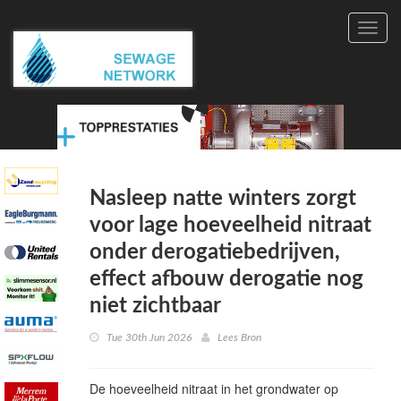
Toggl
navig
Nasleep natte winters zorgt
voor lage hoeveelheid nitraat
onder derogatiebedrijven,
effect afbouw derogatie nog
niet zichtbaar
Tue 30th Jun 2026
Lees Bron
De hoeveelheid nitraat in het grondwater op