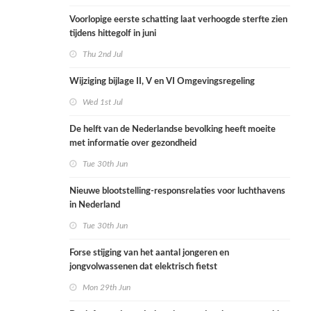
Voorlopige eerste schatting laat verhoogde sterfte zien
tijdens hittegolf in juni
Thu 2nd Jul
Wijziging bijlage II, V en VI Omgevingsregeling
Wed 1st Jul
De helft van de Nederlandse bevolking heeft moeite
met informatie over gezondheid
Tue 30th Jun
Nieuwe blootstelling-responsrelaties voor luchthavens
in Nederland
Tue 30th Jun
Forse stijging van het aantal jongeren en
jongvolwassenen dat elektrisch fietst
Mon 29th Jun