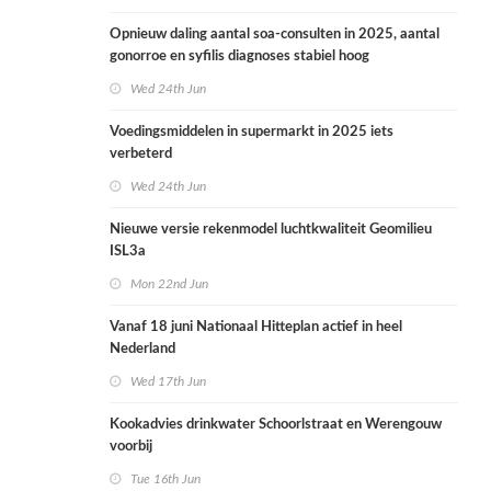
Opnieuw daling aantal soa-consulten in 2025, aantal
gonorroe en syfilis diagnoses stabiel hoog
Wed 24th Jun
Voedingsmiddelen in supermarkt in 2025 iets
verbeterd
Wed 24th Jun
Nieuwe versie rekenmodel luchtkwaliteit Geomilieu
ISL3a
Mon 22nd Jun
Vanaf 18 juni Nationaal Hitteplan actief in heel
Nederland
Wed 17th Jun
Kookadvies drinkwater Schoorlstraat en Werengouw
voorbij
Tue 16th Jun