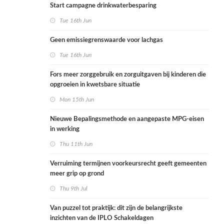
Start campagne drinkwaterbesparing
Tue 16th Jun
Geen emissiegrenswaarde voor lachgas
Tue 16th Jun
Fors meer zorggebruik en zorguitgaven bij kinderen die
opgroeien in kwetsbare situatie
Mon 15th Jun
Nieuwe Bepalingsmethode en aangepaste MPG-eisen
in werking
Thu 11th Jun
Verruiming termijnen voorkeursrecht geeft gemeenten
meer grip op grond
Thu 9th Jul
Van puzzel tot praktijk: dit zijn de belangrijkste
inzichten van de IPLO Schakeldagen