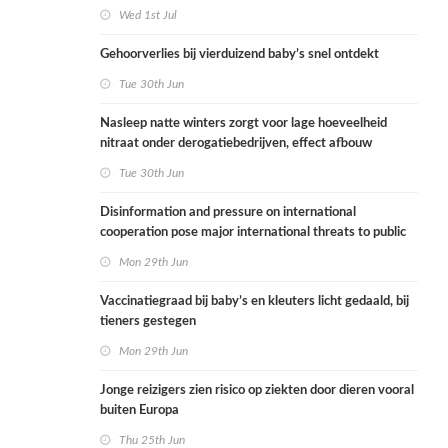
Wed 1st Jul
Gehoorverlies bij vierduizend baby’s snel ontdekt
Tue 30th Jun
Nasleep natte winters zorgt voor lage hoeveelheid
nitraat onder derogatiebedrijven, effect afbouw
derogatie nog niet zichtbaar
Tue 30th Jun
Disinformation and pressure on international
cooperation pose major international threats to public
health in the Netherlands
Mon 29th Jun
Vaccinatiegraad bij baby’s en kleuters licht gedaald, bij
tieners gestegen
Mon 29th Jun
Jonge reizigers zien risico op ziekten door dieren vooral
buiten Europa
Thu 25th Jun