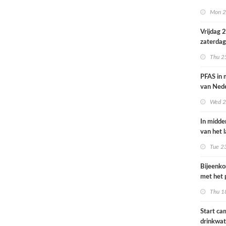
volksgez
Mon 2
Vrijdag 
zaterdag
op smog 
Thu 2
PFAS in
van Ned
vrouwen
Wed 2
In midde
van het 
smog do
Tue 2
Bijeenk
met het 
op 25 jun
Thu 1
Start c
drinkwat