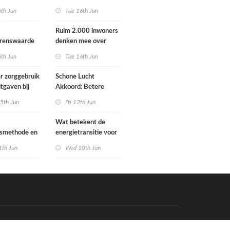
Schoorlstraat en
6th Jun
Tue 16th Jun
Werengouw voorbij
Ruim 2.000 inwoners
grenswaarde
denken mee over
hgas
toekomst
6th Jun
Tue 16th Jun
waterbeheer
r zorggebruik
Schone Lucht
itgaven bij
Akkoord: Betere
 die
luchtkwaliteit in 2030
5th Jun
Fri 12th Jun
n in
leidt tot meer
e situatie
gezondheidswinst
Wat betekent de
gsmethode en
energietransitie voor
ste MPG-
u? Ontdek het tijdens
1th Jun
Wed 10th Jun
 werking
de Schakeldagen
Code & Hosted by:
e Meern Multimedia
VDVO
Contact