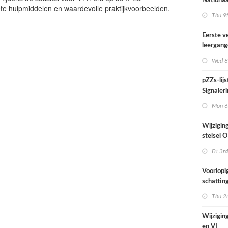
Nationaa
te hulpmiddelen en waardevolle praktijkvoorbeelden.
actief in
Thu 9t
midden e
Nederla
Eerste v
leergan
professio
Wed 8
septembe
pZZs-lij
Signaleri
stoffen 
Mon 6t
onderzo
Wijzigin
stelsel
per 1 jul
Fri 3rd
Voorlopi
schatting
verhoogd
Thu 2n
zien tijd
juni
Wijziging
en VI