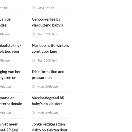
gsregeling
Omgevingswet IenW
t Jul
Wed 1st Jul
bodem en water 2026
 van de
Gehoorverlies bij
ndse
vierduizend baby’s
g heeft
snel ontdekt
0th Jun
Tue 30th Jun
met
ie over
lootstelling-
Nasleep natte winters
eid
elaties voor
zorgt voor lage
ens in
hoeveelheid nitraat
0th Jun
Tue 30th Jun
nd
onder
derogatiebedrijven,
jging van het
Disinformation and
effect afbouw
ongeren en
pressure on
derogatie nog niet
assenen dat
international
9th Jun
Mon 29th Jun
zichtbaar
h fietst
cooperation pose
major international
matie en
Vaccinatiegraad bij
threats to public
internationale
baby’s en kleuters
health in the
rking grote
licht gedaald, bij
9th Jun
Mon 29th Jun
Netherlands
ionale
tieners gestegen
en voor
n niet meer
Jonge reizigers zien
ndse
naf 29 juni
risico op ziekten door