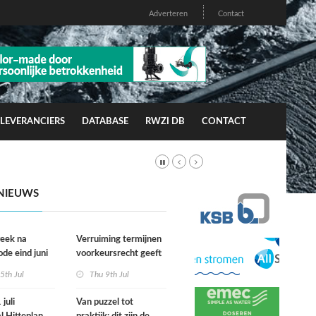
Adverteren
Contact
LEVERANCIERS
DATABASE
RWZI DB
CONTACT
NIEUWS
week na
Verruiming termijnen
ode eind juni
voorkeursrecht geeft
rfgevallen
gemeenten meer grip
5th Jul
Thu 9th Jul
wacht
op grond
juli
Van puzzel tot