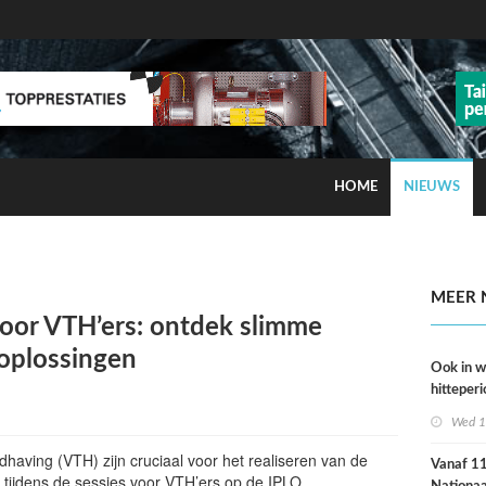
HOME
NIEUWS
ns op smog door ozon
MEER 
voor VTH’ers: ontdek slimme
 oplossingen
Ook in 
hitteperi
meer ste
Wed 1
dan ver
dhaving (VTH) zijn cruciaal voor het realiseren van de
Vanaf 11 
tijdens de sessies voor VTH’ers op de IPLO