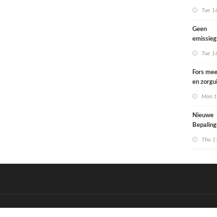
Tue 1
Geen
emissie
voor lac
Tue 1
Fors mee
en zorgu
kinderen
Mon 1
opgroeie
kwetsbar
Nieuwe
Bepalin
aangepa
Thu 1
eisen in
&
Onderdeel van:
BrancheConnect
D