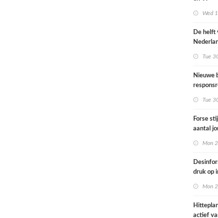
Omgevin
Wed 1s
De helft
Nederla
bevolkin
Tue 3
moeite 
informat
Nieuwe b
gezondh
responsr
luchthav
Tue 3
Nederla
Forse sti
aantal j
jongvolw
Mon 2
elektrisc
Desinfor
druk op 
samenwe
Mon 2
internat
dreiging
Hittepla
Nederla
actief va