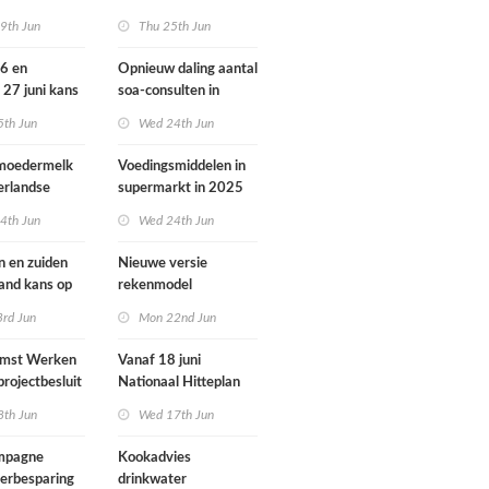
ondheid
dieren vooral buiten
9th Jun
Thu 25th Jun
Europa
26 en
Opnieuw daling aantal
 27 juni kans
soa-consulten in
door ozon
2025, aantal
5th Jun
Wed 24th Jun
gonorroe en syfilis
diagnoses stabiel
 moedermelk
Voedingsmiddelen in
hoog
erlandse
supermarkt in 2025
iets verbeterd
4th Jun
Wed 24th Jun
n en zuiden
Nieuwe versie
land kans op
rekenmodel
or ozon
luchtkwaliteit
3rd Jun
Mon 22nd Jun
Geomilieu ISL3a
omst Werken
Vanaf 18 juni
projectbesluit
Nationaal Hitteplan
i
actief in heel
8th Jun
Wed 17th Jun
Nederland
ampagne
Kookadvies
erbesparing
drinkwater