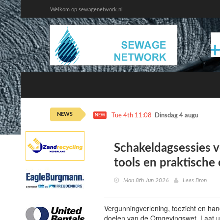
Welkom op sewagenetwork.nl
NEWS
Tue 4th 11:08
Dinsdag 4 augustus ka
NEW
Schakeldagsessies 
tools en praktische
Mon 8th Jun 2026
Lees Bron
Vergunningverlening, toezicht en han
doelen van de Omgevingswet. Laat u 