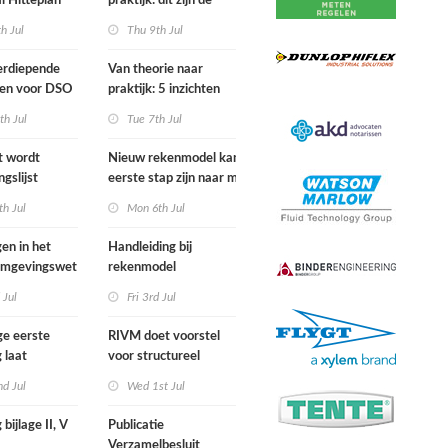
l Hitteplan
praktijk: dit zijn de
 zuiden,
belangrijkste inzichten
h Jul
Thu 9th Jul
n oosten van
van de IPLO
nd
Schakeldagen
erdiepende
Van theorie naar
gen voor DSO
praktijk: 5 inzichten
nal in
voor een succesvol
th Jul
Tue 7th Jul
r van start
projectbesluit
st wordt
Nieuw rekenmodel kan
ngslijst
eerste stap zijn naar meer
in Europees
duidelijkheid over
h Jul
Mon 6th Jul
ek
gewasbeschermingsmiddelen
en woonafstand
gen in het
Handleiding bij
 Omgevingswet
rekenmodel
i 2026
plankostenscan
 Jul
Fri 3rd Jul
beschikbaar
ge eerste
RIVM doet voorstel
 laat
voor structureel
e sterfte
meten chemische
d Jul
Wed 1st Jul
ens hittegolf in
stoffen bij inwoners
van Nederland
 bijlage II, V
Publicatie
Verzamelbesluit