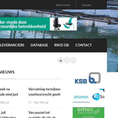
Adverteren
Contact
LEVERANCIERS
DATABASE
RWZI DB
CONTACT
NIEUWS
week na
Verruiming termijnen
ode eind juni
voorkeursrecht geeft
rfgevallen
gemeenten meer grip
5th Jul
Thu 9th Jul
wacht
op grond
juli
Van puzzel tot