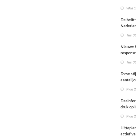
Omgevin
Wed 1s
De helft
Nederla
bevolkin
Tue 3
moeite 
informat
Nieuwe b
gezondh
responsr
luchthav
Tue 3
Nederla
Forse sti
aantal j
jongvolw
Mon 2
elektrisc
Desinfor
druk op 
samenwe
Mon 2
internat
dreiging
Hittepla
Nederla
actief va