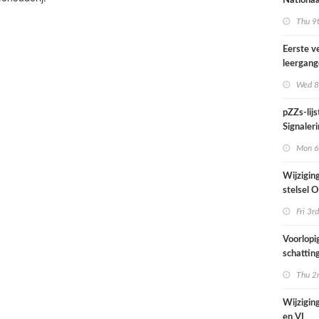
Nationaa
actief in
Thu 9t
midden e
Nederla
Eerste v
leergan
professio
Wed 8
septembe
pZZs-lij
Signaleri
stoffen 
Mon 6t
onderzo
Wijzigin
stelsel
per 1 jul
Fri 3rd
Voorlopi
schatting
verhoogd
Thu 2n
zien tijd
juni
Wijziging
en VI