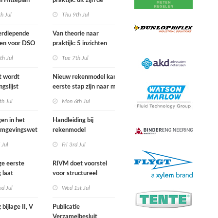
l Hitteplan
praktijk: dit zijn de
 zuiden,
belangrijkste inzichten
h Jul
Thu 9th Jul
n oosten van
van de IPLO
nd
Schakeldagen
erdiepende
Van theorie naar
gen voor DSO
praktijk: 5 inzichten
nal in
voor een succesvol
th Jul
Tue 7th Jul
r van start
projectbesluit
st wordt
Nieuw rekenmodel kan
ngslijst
eerste stap zijn naar meer
in Europees
duidelijkheid over
h Jul
Mon 6th Jul
ek
gewasbeschermingsmiddelen
en woonafstand
gen in het
Handleiding bij
 Omgevingswet
rekenmodel
i 2026
plankostenscan
 Jul
Fri 3rd Jul
beschikbaar
ge eerste
RIVM doet voorstel
 laat
voor structureel
e sterfte
meten chemische
d Jul
Wed 1st Jul
ens hittegolf in
stoffen bij inwoners
van Nederland
 bijlage II, V
Publicatie
Verzamelbesluit