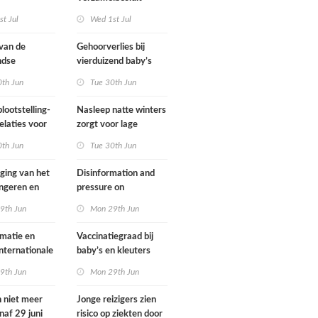
gsregeling
Omgevingswet IenW
t Jul
Wed 1st Jul
bodem en water 2026
 van de
Gehoorverlies bij
ndse
vierduizend baby’s
g heeft
snel ontdekt
0th Jun
Tue 30th Jun
met
ie over
lootstelling-
Nasleep natte winters
eid
elaties voor
zorgt voor lage
ens in
hoeveelheid nitraat
0th Jun
Tue 30th Jun
nd
onder
derogatiebedrijven,
jging van het
Disinformation and
effect afbouw
ongeren en
pressure on
derogatie nog niet
assenen dat
international
9th Jun
Mon 29th Jun
zichtbaar
h fietst
cooperation pose
major international
matie en
Vaccinatiegraad bij
threats to public
internationale
baby’s en kleuters
health in the
rking grote
licht gedaald, bij
9th Jun
Mon 29th Jun
Netherlands
ionale
tieners gestegen
en voor
n niet meer
Jonge reizigers zien
ndse
naf 29 juni
risico op ziekten door