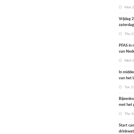
volksgez
Mon 2
Vrijdag 
zaterdag
op smog 
Thu 2
PFAS in
van Ned
vrouwen
Wed 2
In midde
van het 
smog do
Tue 2
Bijeenk
met het 
op 25 jun
Thu 1
Start c
drinkwat