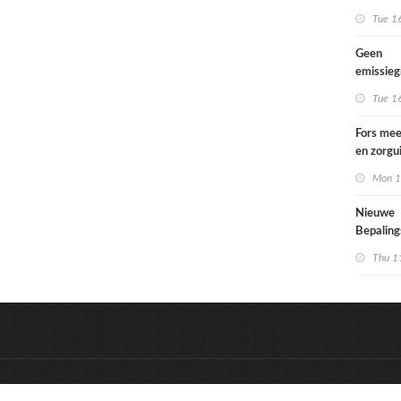
Tue 1
Geen
emissie
voor lac
Tue 1
Fors mee
en zorgu
kinderen
Mon 1
opgroeie
kwetsbar
Nieuwe
Bepalin
aangepa
Thu 1
eisen in
&
Onderdeel van:
BrancheConnect
D