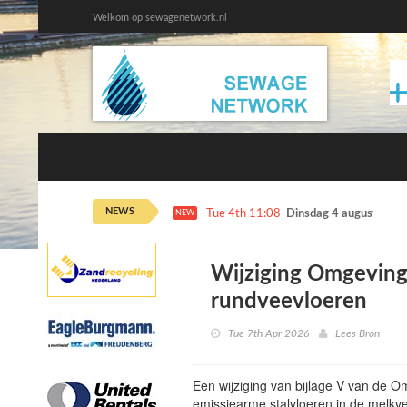
Welkom op sewagenetwork.nl
NEWS
Tue 4th 11:08
Dinsdag 4 augustus ka
NEW
Wijziging Omgevings
rundveevloeren
Tue 7th Apr 2026
Lees Bron
Een wijziging van bijlage V van de O
emissiearme stalvloeren in de melkve