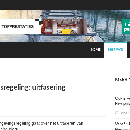
HOME
NIEUWS
ns op smog door ozon
MEER 
regeling: uitfasering
Ook in 
hitteperi
meer ste
Wed 1
dan ver
mgevingsregeling gaat over het uitfaseren van
Vanaf 11 
ehouderij.