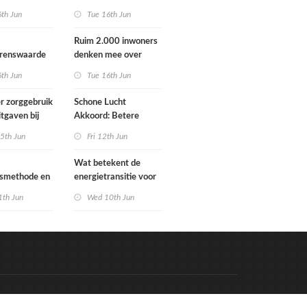
Schoorlstraat en
6th Jun
Tue 16th Jun
Werengouw voorbij
Ruim 2.000 inwoners
grenswaarde
denken mee over
hgas
toekomst
6th Jun
Tue 16th Jun
waterbeheer
r zorggebruik
Schone Lucht
itgaven bij
Akkoord: Betere
 die
luchtkwaliteit in 2030
5th Jun
Fri 12th Jun
n in
leidt tot meer
e situatie
gezondheidswinst
Wat betekent de
gsmethode en
energietransitie voor
ste MPG-
u? Ontdek het tijdens
1th Jun
Wed 10th Jun
 werking
de Schakeldagen
Code & Hosted by:
e Meern Multimedia
VDVO
Contact