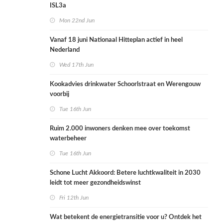
ISL3a
Mon 22nd Jun
Vanaf 18 juni Nationaal Hitteplan actief in heel
Nederland
Wed 17th Jun
Kookadvies drinkwater Schoorlstraat en Werengouw
voorbij
Tue 16th Jun
Ruim 2.000 inwoners denken mee over toekomst
waterbeheer
Tue 16th Jun
Schone Lucht Akkoord: Betere luchtkwaliteit in 2030
leidt tot meer gezondheidswinst
Fri 12th Jun
Wat betekent de energietransitie voor u? Ontdek het