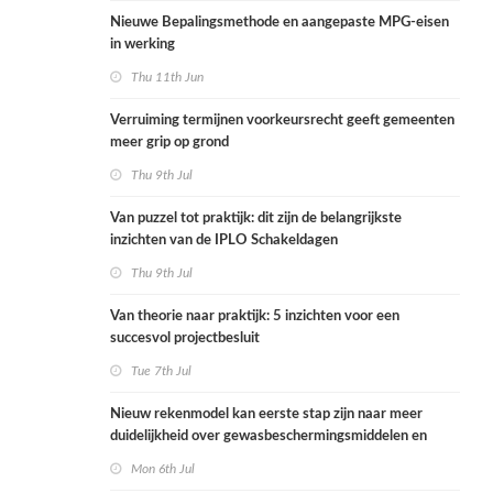
Nieuwe Bepalingsmethode en aangepaste MPG-eisen
in werking
Thu 11th Jun
Verruiming termijnen voorkeursrecht geeft gemeenten
meer grip op grond
Thu 9th Jul
Van puzzel tot praktijk: dit zijn de belangrijkste
inzichten van de IPLO Schakeldagen
Thu 9th Jul
Van theorie naar praktijk: 5 inzichten voor een
succesvol projectbesluit
Tue 7th Jul
Nieuw rekenmodel kan eerste stap zijn naar meer
duidelijkheid over gewasbeschermingsmiddelen en
woonafstand
Mon 6th Jul