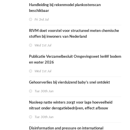
Handleiding bij rekenmodel plankostenscan
beschikbaar
Fri 3rd Jul
RIVM doet voorstel voor structureel meten chemische
stoffen bij inwoners van Nederland
Wed 1st Jul
Publicatie Verzamelbesluit Omgevingswet IenW bodem
en water 2026
Wed 1st Jul
Gehoorverlies bij vierduizend baby’s snel ontdekt
Tue 30th Jun
Nasleep natte winters zorgt voor lage hoeveelheid
nitraat onder derogatiebedrijven, effect afbouw
derogatie nog niet zichtbaar
Tue 30th Jun
Disinformation and pressure on international