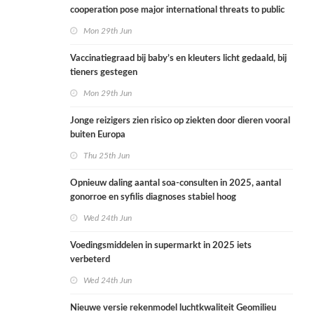
cooperation pose major international threats to public
health in the Netherlands
Mon 29th Jun
Vaccinatiegraad bij baby’s en kleuters licht gedaald, bij
tieners gestegen
Mon 29th Jun
Jonge reizigers zien risico op ziekten door dieren vooral
buiten Europa
Thu 25th Jun
Opnieuw daling aantal soa-consulten in 2025, aantal
gonorroe en syfilis diagnoses stabiel hoog
Wed 24th Jun
Voedingsmiddelen in supermarkt in 2025 iets
verbeterd
Wed 24th Jun
Nieuwe versie rekenmodel luchtkwaliteit Geomilieu