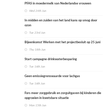
PFAS in moedermelk van Nederlandse vrouwen
Wed 24th Jun
In midden en zuiden van het land kans op smog door
ozon
Tue 23rd Jun
Bijeenkomst Werken met het projectbesluit op 25 juni
Thu 18th Jun
Start campagne drinkwaterbesparing
Tue 16th Jun
Geen emissiegrenswaarde voor lachgas
Tue 16th Jun
Fors meer zorggebruik en zorguitgaven bij kinderen die
opgroeien in kwetsbare situatie
Mon 15th Jun