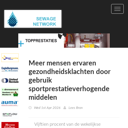
Toggl
navig
Meer mensen ervaren
gezondheidsklachten door
gebruik
sportprestatieverhogende
middelen
Wed 1st Apr 2026
Lees Bron
Vijftien procent van de wekelijkse