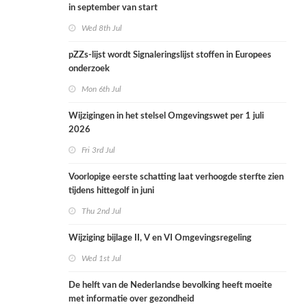
in september van start
Wed 8th Jul
pZZs-lijst wordt Signaleringslijst stoffen in Europees
onderzoek
Mon 6th Jul
Wijzigingen in het stelsel Omgevingswet per 1 juli
2026
Fri 3rd Jul
Voorlopige eerste schatting laat verhoogde sterfte zien
tijdens hittegolf in juni
Thu 2nd Jul
Wijziging bijlage II, V en VI Omgevingsregeling
Wed 1st Jul
De helft van de Nederlandse bevolking heeft moeite
met informatie over gezondheid