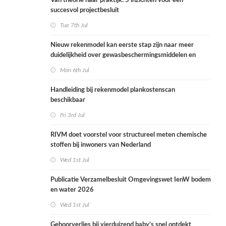
Van theorie naar praktijk: 5 inzichten voor een
succesvol projectbesluit
Tue 7th Jul
Nieuw rekenmodel kan eerste stap zijn naar meer
duidelijkheid over gewasbeschermingsmiddelen en
woonafstand
Mon 6th Jul
Handleiding bij rekenmodel plankostenscan
beschikbaar
Fri 3rd Jul
RIVM doet voorstel voor structureel meten chemische
stoffen bij inwoners van Nederland
Wed 1st Jul
Publicatie Verzamelbesluit Omgevingswet IenW bodem
en water 2026
Wed 1st Jul
Gehoorverlies bij vierduizend baby’s snel ontdekt