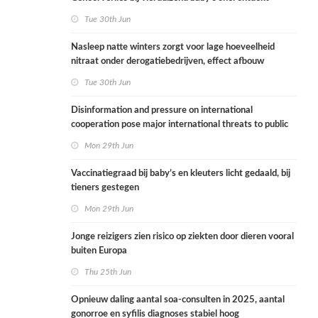
Tue 30th Jun
Nasleep natte winters zorgt voor lage hoeveelheid
nitraat onder derogatiebedrijven, effect afbouw
derogatie nog niet zichtbaar
Tue 30th Jun
Disinformation and pressure on international
cooperation pose major international threats to public
health in the Netherlands
Mon 29th Jun
Vaccinatiegraad bij baby’s en kleuters licht gedaald, bij
tieners gestegen
Mon 29th Jun
Jonge reizigers zien risico op ziekten door dieren vooral
buiten Europa
Thu 25th Jun
Opnieuw daling aantal soa-consulten in 2025, aantal
gonorroe en syfilis diagnoses stabiel hoog