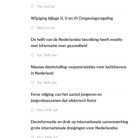
Thu 2nd Jul
Wijziging bijlage II, V en VI Omgevingsregeling
Wed 1st Jul
De helft van de Nederlandse bevolking heeft moeite
met informatie over gezondheid
Tue 30th Jun
Nieuwe blootstelling-responsrelaties voor luchthavens
in Nederland
Tue 30th Jun
Forse stijging van het aantal jongeren en
jongvolwassenen dat elektrisch fietst
Mon 29th Jun
Desinformatie en druk op internationale samenwerking
grote internationale dreigingen voor Nederlandse
volksgezondheid
Mon 29th Jun