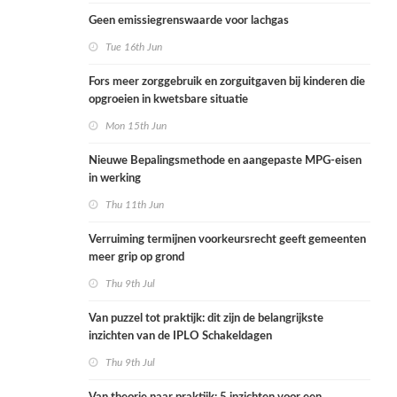
Geen emissiegrenswaarde voor lachgas
Tue 16th Jun
Fors meer zorggebruik en zorguitgaven bij kinderen die
opgroeien in kwetsbare situatie
Mon 15th Jun
Nieuwe Bepalingsmethode en aangepaste MPG-eisen
in werking
Thu 11th Jun
Verruiming termijnen voorkeursrecht geeft gemeenten
meer grip op grond
Thu 9th Jul
Van puzzel tot praktijk: dit zijn de belangrijkste
inzichten van de IPLO Schakeldagen
Thu 9th Jul