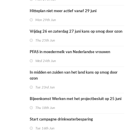
Hitteplan niet meer actief vanaf 29 juni
Mon 29th Jun
Vrijdag 26 en zaterdag 27 juni kans op smog door ozon
Thu 25th Jun
PFAS in moedermelk van Nederlandse vrouwen
Wed 24th Jun
In midden en zuiden van het land kans op smog door
ozon
Tue 23rd Jun
Bijeenkomst Werken met het projectbesluit op 25 juni
Thu 18th Jun
Start campagne drinkwaterbesparing
Tue 16th Jun