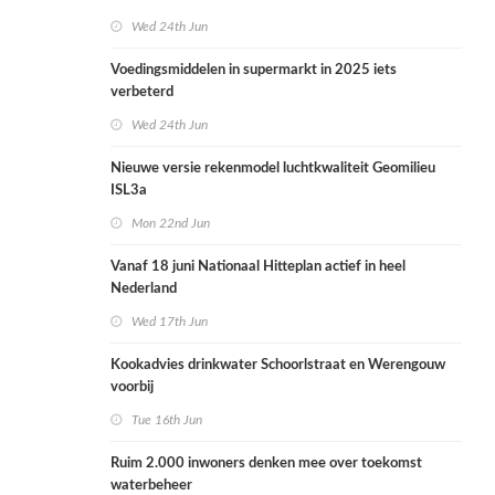
Wed 24th Jun
Voedingsmiddelen in supermarkt in 2025 iets
verbeterd
Wed 24th Jun
Nieuwe versie rekenmodel luchtkwaliteit Geomilieu
ISL3a
Mon 22nd Jun
Vanaf 18 juni Nationaal Hitteplan actief in heel
Nederland
Wed 17th Jun
Kookadvies drinkwater Schoorlstraat en Werengouw
voorbij
Tue 16th Jun
Ruim 2.000 inwoners denken mee over toekomst
waterbeheer