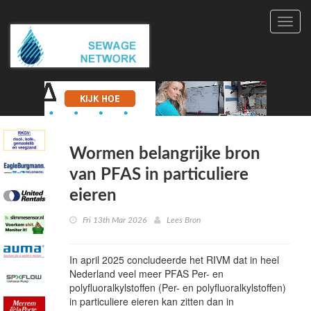
Toggl
navig
Wormen belangrijke bron
van PFAS in particuliere
eieren
Fri 13th Mar 2026
Lees Bron
In april 2025 concludeerde het RIVM dat in heel
Nederland veel meer
PFAS
Per- en
polyfluoralkylstoffen
(Per- en polyfluoralkylstoffen)
in particuliere eieren kan zitten dan in