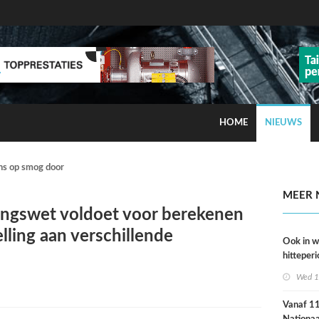
HOME
NIEUWS
ns op smog door ozon
MEER 
ngswet voldoet voor berekenen
lling aan verschillende
Ook in 
hitteperi
meer ste
Wed 1
dan ver
Vanaf 11 