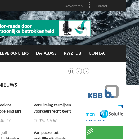
Adverteren
Contact
LEVERANCIERS
DATABASE
RWZI DB
CONTACT
NIEUWS
week na
Verruiming termijnen
ode eind juni
voorkeursrecht geeft
rfgevallen
gemeenten meer grip
5th Jul
Thu 9th Jul
wacht
op grond
juli
Van puzzel tot