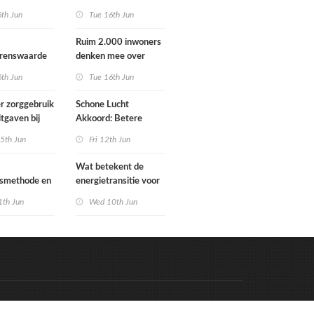
Schoorlstraat en
6th Jun
Tue 16th Jun
Werengouw voorbij
Ruim 2.000 inwoners
grenswaarde
denken mee over
hgas
toekomst
6th Jun
Tue 16th Jun
waterbeheer
r zorggebruik
Schone Lucht
itgaven bij
Akkoord: Betere
 die
luchtkwaliteit in 2030
5th Jun
Fri 12th Jun
n in
leidt tot meer
e situatie
gezondheidswinst
Wat betekent de
gsmethode en
energietransitie voor
ste MPG-
u? Ontdek het tijdens
1th Jun
Wed 10th Jun
 werking
de Schakeldagen
Code & Hosted by:
e Meern Multimedia
VDVO
Contact