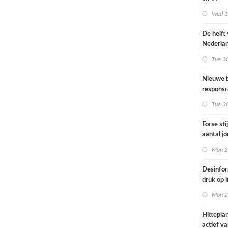
Omgevin
Wed 1s
De helft
Nederla
bevolkin
Tue 3
moeite 
informat
Nieuwe b
gezondh
responsr
luchthav
Tue 3
Nederla
Forse sti
aantal j
jongvolw
Mon 2
elektrisc
Desinfor
druk op 
samenwe
Mon 2
internat
dreiging
Hittepla
Nederla
actief va