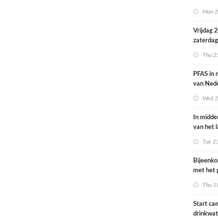
volksgez
Mon 2
Vrijdag 
zaterdag
op smog 
Thu 2
PFAS in
van Ned
vrouwen
Wed 2
In midde
van het 
smog do
Tue 2
Bijeenk
met het 
op 25 jun
Thu 1
Start c
drinkwat