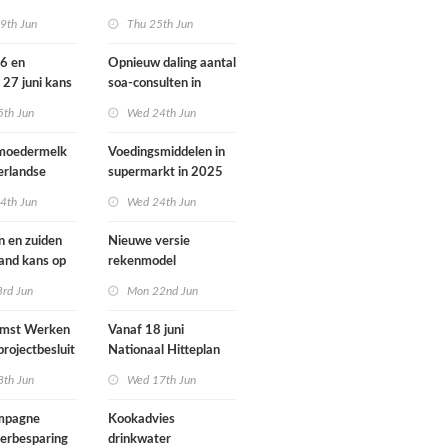
ondheid
dieren vooral buiten
9th Jun
Thu 25th Jun
Europa
26 en
Opnieuw daling aantal
 27 juni kans
soa-consulten in
door ozon
2025, aantal
5th Jun
Wed 24th Jun
gonorroe en syfilis
diagnoses stabiel
 moedermelk
Voedingsmiddelen in
hoog
erlandse
supermarkt in 2025
iets verbeterd
4th Jun
Wed 24th Jun
n en zuiden
Nieuwe versie
land kans op
rekenmodel
or ozon
luchtkwaliteit
3rd Jun
Mon 22nd Jun
Geomilieu ISL3a
omst Werken
Vanaf 18 juni
projectbesluit
Nationaal Hitteplan
i
actief in heel
8th Jun
Wed 17th Jun
Nederland
ampagne
Kookadvies
erbesparing
drinkwater