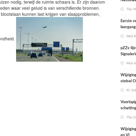
Nationaa
zen nodig, terwijl de ruimte schaars is. Er zijn daarom
actief in
eden waar veel geluid is van verschillende bronnen.
Thu 9t
midden e
d blootstaan kunnen last krijgen van slaapproblemen,
Nederla
Eerste v
leergan
professio
Wed 8
ondheid.
septembe
pZZs-lij
Signaleri
stoffen 
Mon 6t
onderzo
Wijzigin
stelsel
per 1 jul
Fri 3rd
Voorlopi
schatting
verhoogd
Thu 2n
zien tijd
juni
Wijziging
en VI