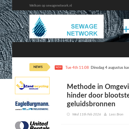
Welkom op sewagenetwork.nl
NEWS
Tue 4th 11:08
Dinsdag 4 augustus ka
NEW
Methode in Omgevi
hinder door blootste
geluidsbronnen
Wed 11th Feb 2026
Lees Bron