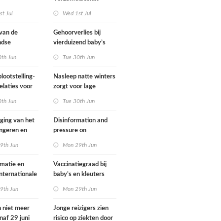
gsregeling
Omgevingswet IenW
t Jul
Wed 1st Jul
bodem en water 2026
 van de
Gehoorverlies bij
ndse
vierduizend baby’s
g heeft
snel ontdekt
0th Jun
Tue 30th Jun
met
ie over
lootstelling-
Nasleep natte winters
eid
elaties voor
zorgt voor lage
ens in
hoeveelheid nitraat
0th Jun
Tue 30th Jun
nd
onder
derogatiebedrijven,
jging van het
Disinformation and
effect afbouw
ongeren en
pressure on
derogatie nog niet
assenen dat
international
9th Jun
Mon 29th Jun
zichtbaar
h fietst
cooperation pose
major international
matie en
Vaccinatiegraad bij
threats to public
internationale
baby’s en kleuters
health in the
rking grote
licht gedaald, bij
9th Jun
Mon 29th Jun
Netherlands
ionale
tieners gestegen
en voor
n niet meer
Jonge reizigers zien
ndse
naf 29 juni
risico op ziekten door