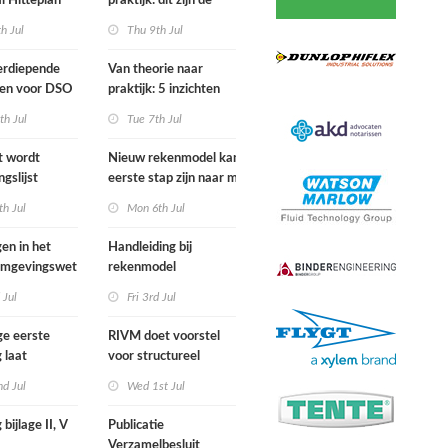
l Hitteplan
praktijk: dit zijn de
 zuiden,
belangrijkste inzichten
h Jul
Thu 9th Jul
n oosten van
van de IPLO
nd
Schakeldagen
erdiepende
Van theorie naar
gen voor DSO
praktijk: 5 inzichten
nal in
voor een succesvol
th Jul
Tue 7th Jul
r van start
projectbesluit
st wordt
Nieuw rekenmodel kan
ngslijst
eerste stap zijn naar meer
in Europees
duidelijkheid over
h Jul
Mon 6th Jul
ek
gewasbeschermingsmiddelen
en woonafstand
gen in het
Handleiding bij
 Omgevingswet
rekenmodel
i 2026
plankostenscan
 Jul
Fri 3rd Jul
beschikbaar
ge eerste
RIVM doet voorstel
 laat
voor structureel
e sterfte
meten chemische
d Jul
Wed 1st Jul
ens hittegolf in
stoffen bij inwoners
van Nederland
 bijlage II, V
Publicatie
Verzamelbesluit