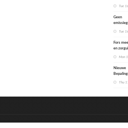
Tue 1
Geen
emissie
voor lac
Tue 1
Fors mee
en zorgu
kinderen
Mon 1
opgroeie
kwetsbar
Nieuwe
Bepalin
aangepa
Thu 1
eisen in
&
Onderdeel van:
BrancheConnect
D