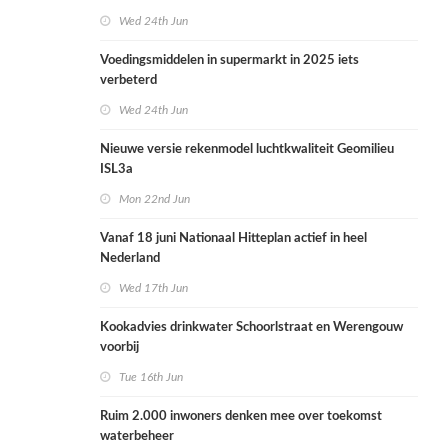
Wed 24th Jun
Voedingsmiddelen in supermarkt in 2025 iets
verbeterd
Wed 24th Jun
Nieuwe versie rekenmodel luchtkwaliteit Geomilieu
ISL3a
Mon 22nd Jun
Vanaf 18 juni Nationaal Hitteplan actief in heel
Nederland
Wed 17th Jun
Kookadvies drinkwater Schoorlstraat en Werengouw
voorbij
Tue 16th Jun
Ruim 2.000 inwoners denken mee over toekomst
waterbeheer