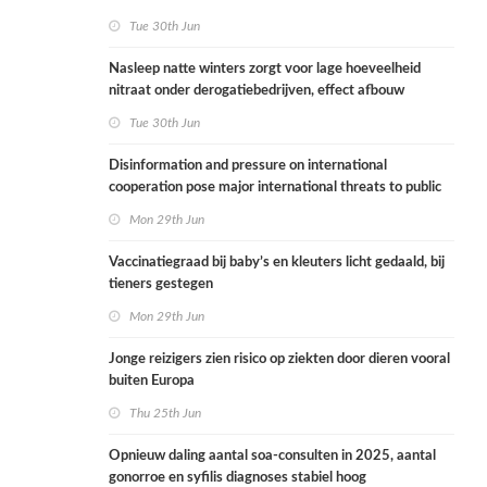
Tue 30th Jun
Nasleep natte winters zorgt voor lage hoeveelheid
nitraat onder derogatiebedrijven, effect afbouw
derogatie nog niet zichtbaar
Tue 30th Jun
Disinformation and pressure on international
cooperation pose major international threats to public
health in the Netherlands
Mon 29th Jun
Vaccinatiegraad bij baby’s en kleuters licht gedaald, bij
tieners gestegen
Mon 29th Jun
Jonge reizigers zien risico op ziekten door dieren vooral
buiten Europa
Thu 25th Jun
Opnieuw daling aantal soa-consulten in 2025, aantal
gonorroe en syfilis diagnoses stabiel hoog