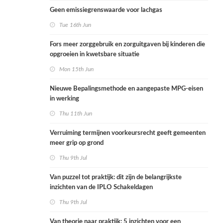
Geen emissiegrenswaarde voor lachgas
Tue 16th Jun
Fors meer zorggebruik en zorguitgaven bij kinderen die
opgroeien in kwetsbare situatie
Mon 15th Jun
Nieuwe Bepalingsmethode en aangepaste MPG-eisen
in werking
Thu 11th Jun
Verruiming termijnen voorkeursrecht geeft gemeenten
meer grip op grond
Thu 9th Jul
Van puzzel tot praktijk: dit zijn de belangrijkste
inzichten van de IPLO Schakeldagen
Thu 9th Jul
Van theorie naar praktijk: 5 inzichten voor een