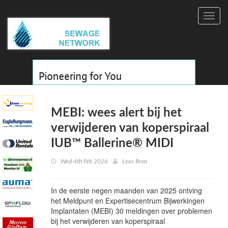
Toggl
navig
MEBI: wees alert bij het
verwijderen van koperspiraal
IUB™ Ballerine® MIDI
Wed 4th Feb 2026
Lees Bron
In de eerste negen maanden van 2025 ontving
het Meldpunt en Expertisecentrum Bijwerkingen
Implantaten (MEBI) 30 meldingen over problemen
bij het verwijderen van koperspiraal