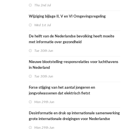
Thu 2nd Jul
Wijziging bijlage II, V en VI Omgevingsregeling
Wed 1st Jul
De helft van de Nederlandse bevolking heeft moeite
met informatie over gezondheid
Tue 30th Jun
Nieuwe blootstelling-responsrelaties voor luchthavens
in Nederland
Tue 30th Jun
Forse stijging van het aantal jongeren en
jongvolwassenen dat elektrisch fietst
Mon 29th Jun
Desinformatie en druk op internationale samenwerking
grote internationale dreigingen voor Nederlandse
volksgezondheid
Mon 29th Jun