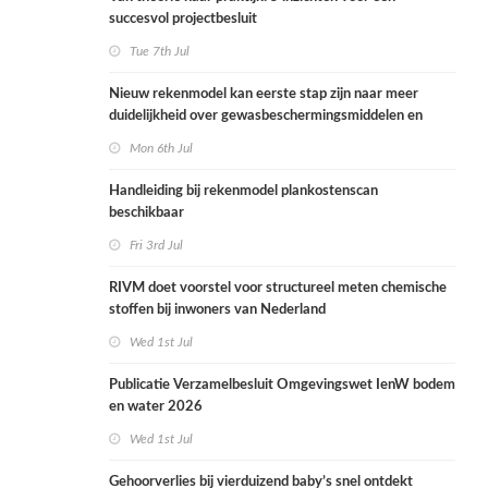
succesvol projectbesluit
Tue 7th Jul
Nieuw rekenmodel kan eerste stap zijn naar meer
duidelijkheid over gewasbeschermingsmiddelen en
woonafstand
Mon 6th Jul
Handleiding bij rekenmodel plankostenscan
beschikbaar
Fri 3rd Jul
RIVM doet voorstel voor structureel meten chemische
stoffen bij inwoners van Nederland
Wed 1st Jul
Publicatie Verzamelbesluit Omgevingswet IenW bodem
en water 2026
Wed 1st Jul
Gehoorverlies bij vierduizend baby’s snel ontdekt