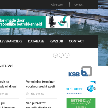
Adverteren
Contact
LEVERANCIERS
DATABASE
RWZI DB
CONTACT
NIEUWS
week na
Verruiming termijnen
ode eind juni
voorkeursrecht geeft
rfgevallen
gemeenten meer grip
5th Jul
Thu 9th Jul
wacht
op grond
juli
Van puzzel tot