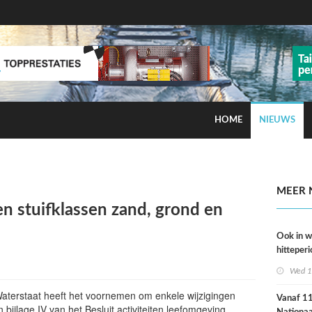
HOME
NIEUWS
ns op smog door ozon
MEER 
n stuifklassen zand, grond en
Ook in 
hitteperi
meer ste
Wed 1
dan ver
 Waterstaat heeft het voornemen om enkele wijzigingen
Vanaf 11 
in bijlage IV van het Besluit activiteiten leefomgeving.