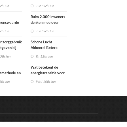
Schoorlstraat en
6th Jun
Tue 16th Jun
Werengouw voorbij
Ruim 2.000 inwoners
grenswaarde
denken mee over
hgas
toekomst
6th Jun
Tue 16th Jun
waterbeheer
r zorggebruik
Schone Lucht
itgaven bij
Akkoord: Betere
 die
luchtkwaliteit in 2030
5th Jun
Fri 12th Jun
n in
leidt tot meer
e situatie
gezondheidswinst
Wat betekent de
gsmethode en
energietransitie voor
ste MPG-
u? Ontdek het tijdens
1th Jun
Wed 10th Jun
 werking
de Schakeldagen
Code & Hosted by:
e Meern Multimedia
VDVO
Contact