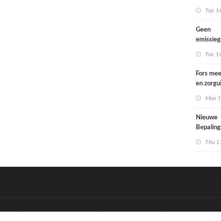
Tue 1
Geen
emissie
voor lac
Tue 1
Fors mee
en zorgu
kinderen
Mon 1
opgroeie
kwetsbar
Nieuwe
Bepalin
aangepa
Thu 1
eisen in
&
Onderdeel van:
BrancheConnect
D