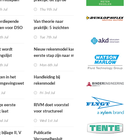
l Hitteplan
praktijk: dit zijn de
 zuiden,
belangrijkste inzichten
h Jul
Thu 9th Jul
n oosten van
van de IPLO
nd
Schakeldagen
erdiepende
Van theorie naar
gen voor DSO
praktijk: 5 inzichten
nal in
voor een succesvol
th Jul
Tue 7th Jul
r van start
projectbesluit
st wordt
Nieuw rekenmodel kan
ngslijst
eerste stap zijn naar meer
in Europees
duidelijkheid over
h Jul
Mon 6th Jul
ek
gewasbeschermingsmiddelen
en woonafstand
gen in het
Handleiding bij
 Omgevingswet
rekenmodel
i 2026
plankostenscan
 Jul
Fri 3rd Jul
beschikbaar
ge eerste
RIVM doet voorstel
 laat
voor structureel
e sterfte
meten chemische
d Jul
Wed 1st Jul
ens hittegolf in
stoffen bij inwoners
van Nederland
 bijlage II, V
Publicatie
Verzamelbesluit