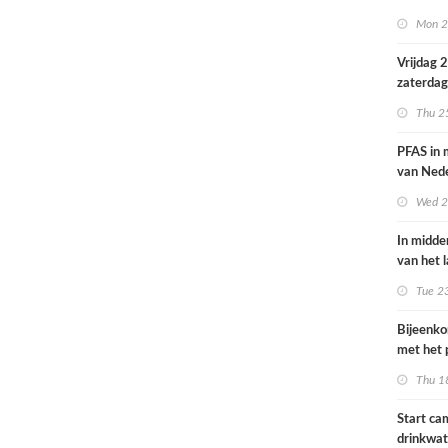
volksgez
Mon 2
Vrijdag 
zaterdag
op smog 
Thu 2
PFAS in
van Ned
vrouwen
Wed 2
In midde
van het 
smog do
Tue 2
Bijeenk
met het 
op 25 jun
Thu 1
Start c
drinkwat