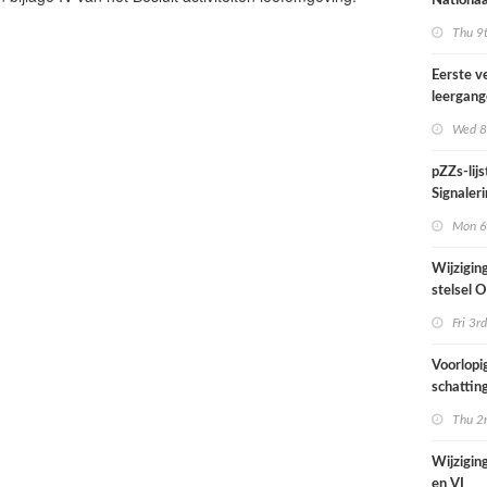
Nationaa
actief in
Thu 9t
midden e
Nederla
Eerste v
leergan
professio
Wed 8
septembe
pZZs-lij
Signaleri
stoffen 
Mon 6t
onderzo
Wijzigin
stelsel
per 1 jul
Fri 3rd
Voorlopi
schatting
verhoogd
Thu 2n
zien tijd
juni
Wijziging
en VI