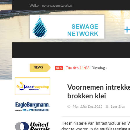
Welkom op sewagenetwork.nl
NEWS
Tue 4th 11:08
Dinsdag 4 augustus ka
NEW
Voornemen intrekke
brokken klei
Mon 15th Dec 2025
Lees Bron
Het ministerie van Infrastructuur en
door te voeren in de stuifklassenlijst 