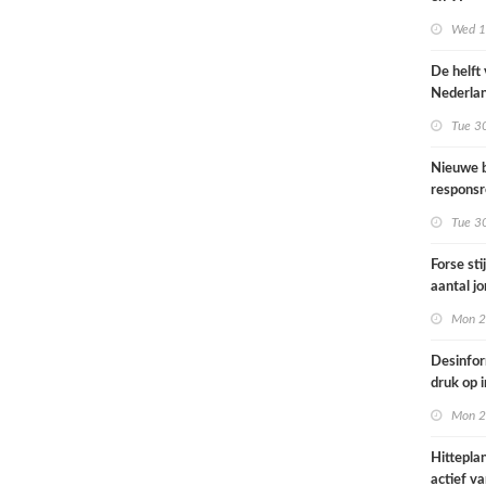
Omgevin
Wed 1s
De helft
Nederla
bevolkin
Tue 3
moeite 
informat
Nieuwe b
gezondh
responsr
luchthav
Tue 3
Nederla
Forse sti
aantal j
jongvolw
Mon 2
elektrisc
Desinfor
druk op 
samenwe
Mon 2
internat
dreiging
Hittepla
Nederla
actief va