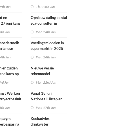
ondheid
dieren vooral buiten
9th Jun
Thu 25th Jun
Europa
26 en
Opnieuw daling aantal
 27 juni kans
soa-consulten in
door ozon
2025, aantal
5th Jun
Wed 24th Jun
gonorroe en syfilis
diagnoses stabiel
 moedermelk
Voedingsmiddelen in
hoog
erlandse
supermarkt in 2025
iets verbeterd
4th Jun
Wed 24th Jun
n en zuiden
Nieuwe versie
land kans op
rekenmodel
or ozon
luchtkwaliteit
3rd Jun
Mon 22nd Jun
Geomilieu ISL3a
omst Werken
Vanaf 18 juni
projectbesluit
Nationaal Hitteplan
i
actief in heel
8th Jun
Wed 17th Jun
Nederland
ampagne
Kookadvies
erbesparing
drinkwater