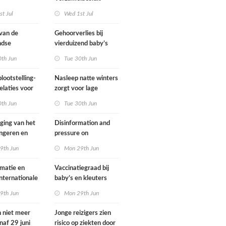
gsregeling
Omgevingswet IenW
t Jul
Wed 1st Jul
bodem en water 2026
 van de
Gehoorverlies bij
ndse
vierduizend baby’s
g heeft
snel ontdekt
0th Jun
Tue 30th Jun
met
ie over
lootstelling-
Nasleep natte winters
eid
elaties voor
zorgt voor lage
ens in
hoeveelheid nitraat
0th Jun
Tue 30th Jun
nd
onder
derogatiebedrijven,
jging van het
Disinformation and
effect afbouw
ongeren en
pressure on
derogatie nog niet
assenen dat
international
9th Jun
Mon 29th Jun
zichtbaar
h fietst
cooperation pose
major international
matie en
Vaccinatiegraad bij
threats to public
internationale
baby’s en kleuters
health in the
rking grote
licht gedaald, bij
9th Jun
Mon 29th Jun
Netherlands
ionale
tieners gestegen
en voor
n niet meer
Jonge reizigers zien
ndse
naf 29 juni
risico op ziekten door