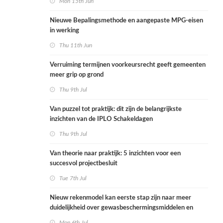
Mon 15th Jun
Nieuwe Bepalingsmethode en aangepaste MPG-eisen
in werking
Thu 11th Jun
Verruiming termijnen voorkeursrecht geeft gemeenten
meer grip op grond
Thu 9th Jul
Van puzzel tot praktijk: dit zijn de belangrijkste
inzichten van de IPLO Schakeldagen
Thu 9th Jul
Van theorie naar praktijk: 5 inzichten voor een
succesvol projectbesluit
Tue 7th Jul
Nieuw rekenmodel kan eerste stap zijn naar meer
duidelijkheid over gewasbeschermingsmiddelen en
woonafstand
Mon 6th Jul