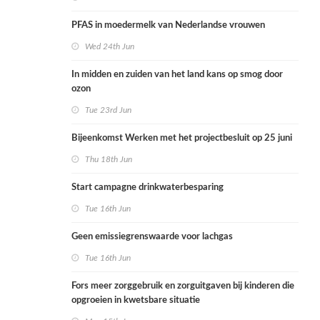
PFAS in moedermelk van Nederlandse vrouwen
Wed 24th Jun
In midden en zuiden van het land kans op smog door
ozon
Tue 23rd Jun
Bijeenkomst Werken met het projectbesluit op 25 juni
Thu 18th Jun
Start campagne drinkwaterbesparing
Tue 16th Jun
Geen emissiegrenswaarde voor lachgas
Tue 16th Jun
Fors meer zorggebruik en zorguitgaven bij kinderen die
opgroeien in kwetsbare situatie