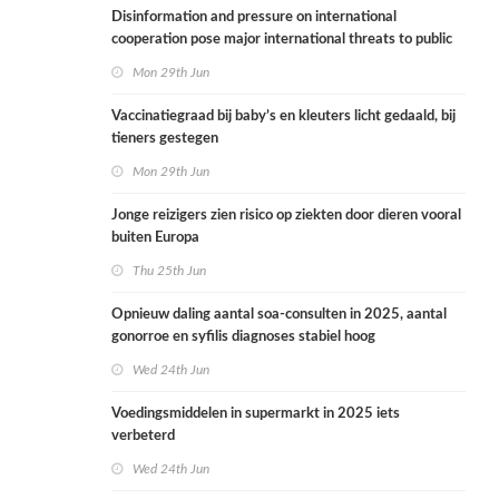
Disinformation and pressure on international
cooperation pose major international threats to public
health in the Netherlands
Mon 29th Jun
Vaccinatiegraad bij baby’s en kleuters licht gedaald, bij
tieners gestegen
Mon 29th Jun
Jonge reizigers zien risico op ziekten door dieren vooral
buiten Europa
Thu 25th Jun
Opnieuw daling aantal soa-consulten in 2025, aantal
gonorroe en syfilis diagnoses stabiel hoog
Wed 24th Jun
Voedingsmiddelen in supermarkt in 2025 iets
verbeterd
Wed 24th Jun