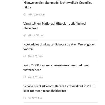
Nieuwe versie rekenmodel luchtkwaliteit Geomilieu
ISL3a
Mon 22nd Jun
Vanaf 18 juni Nationaal Hitteplan actief in heel
Nederland
Wed 17th Jun
Kookadvies drinkwater Schoorlstraat en Werengouw
voorbij
Tue 16th Jun
Ruim 2.000 inwoners denken mee over toekomst
waterbeheer
Tue 16th Jun
Schone Lucht Akkoord: Betere luchtkwaliteit in 2030
leidt tot meer gezondheidswinst
Fri 12th Jun