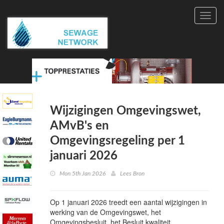
Toggl
navig
Wijzigingen Omgevingswet,
AMvB's en
Omgevingsregeling per 1
januari 2026
Mon 5th Jan 2026
Lees Bron
Op 1 januari 2026 treedt een aantal wijzigingen in
werking van de Omgevingswet, het
Omgevingsbesluit, het Besluit kwaliteit