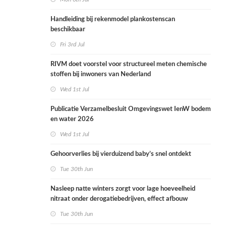
Handleiding bij rekenmodel plankostenscan
beschikbaar
Fri 3rd Jul
RIVM doet voorstel voor structureel meten chemische
stoffen bij inwoners van Nederland
Wed 1st Jul
Publicatie Verzamelbesluit Omgevingswet IenW bodem
en water 2026
Wed 1st Jul
Gehoorverlies bij vierduizend baby’s snel ontdekt
Tue 30th Jun
Nasleep natte winters zorgt voor lage hoeveelheid
nitraat onder derogatiebedrijven, effect afbouw
derogatie nog niet zichtbaar
Tue 30th Jun