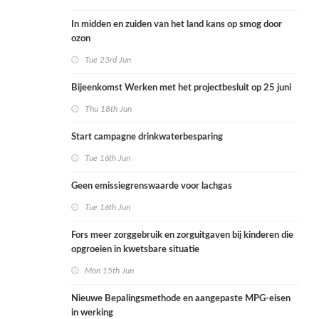
In midden en zuiden van het land kans op smog door
ozon
Tue 23rd Jun
Bijeenkomst Werken met het projectbesluit op 25 juni
Thu 18th Jun
Start campagne drinkwaterbesparing
Tue 16th Jun
Geen emissiegrenswaarde voor lachgas
Tue 16th Jun
Fors meer zorggebruik en zorguitgaven bij kinderen die
opgroeien in kwetsbare situatie
Mon 15th Jun
Nieuwe Bepalingsmethode en aangepaste MPG-eisen
in werking