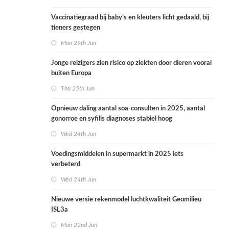
Vaccinatiegraad bij baby’s en kleuters licht gedaald, bij
tieners gestegen
Mon 29th Jun
Jonge reizigers zien risico op ziekten door dieren vooral
buiten Europa
Thu 25th Jun
Opnieuw daling aantal soa-consulten in 2025, aantal
gonorroe en syfilis diagnoses stabiel hoog
Wed 24th Jun
Voedingsmiddelen in supermarkt in 2025 iets
verbeterd
Wed 24th Jun
Nieuwe versie rekenmodel luchtkwaliteit Geomilieu
ISL3a
Mon 22nd Jun