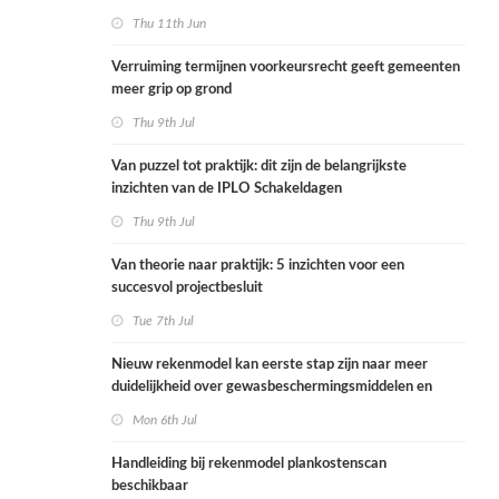
Thu 11th Jun
Verruiming termijnen voorkeursrecht geeft gemeenten
meer grip op grond
Thu 9th Jul
Van puzzel tot praktijk: dit zijn de belangrijkste
inzichten van de IPLO Schakeldagen
Thu 9th Jul
Van theorie naar praktijk: 5 inzichten voor een
succesvol projectbesluit
Tue 7th Jul
Nieuw rekenmodel kan eerste stap zijn naar meer
duidelijkheid over gewasbeschermingsmiddelen en
woonafstand
Mon 6th Jul
Handleiding bij rekenmodel plankostenscan
beschikbaar