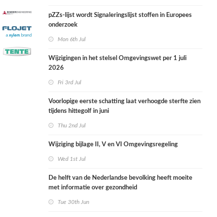
pZZs-lijst wordt Signaleringslijst stoffen in Europees
onderzoek
Mon 6th Jul
Wijzigingen in het stelsel Omgevingswet per 1 juli
2026
Fri 3rd Jul
Voorlopige eerste schatting laat verhoogde sterfte zien
tijdens hittegolf in juni
Thu 2nd Jul
Wijziging bijlage II, V en VI Omgevingsregeling
Wed 1st Jul
De helft van de Nederlandse bevolking heeft moeite
met informatie over gezondheid
Tue 30th Jun