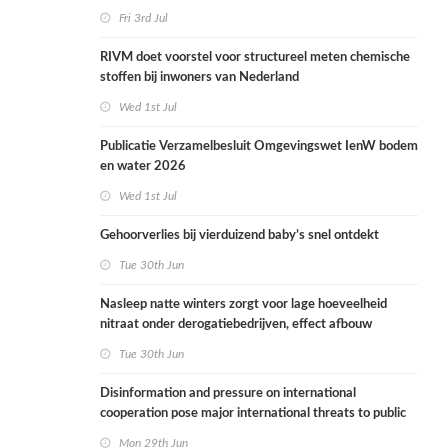
Fri 3rd Jul
RIVM doet voorstel voor structureel meten chemische
stoffen bij inwoners van Nederland
Wed 1st Jul
Publicatie Verzamelbesluit Omgevingswet IenW bodem
en water 2026
Wed 1st Jul
Gehoorverlies bij vierduizend baby’s snel ontdekt
Tue 30th Jun
Nasleep natte winters zorgt voor lage hoeveelheid
nitraat onder derogatiebedrijven, effect afbouw
derogatie nog niet zichtbaar
Tue 30th Jun
Disinformation and pressure on international
cooperation pose major international threats to public
health in the Netherlands
Mon 29th Jun