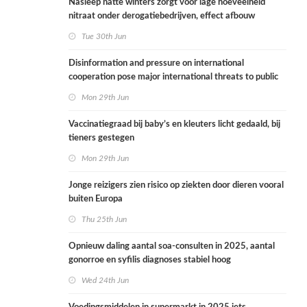
Nasleep natte winters zorgt voor lage hoeveelheid
nitraat onder derogatiebedrijven, effect afbouw
derogatie nog niet zichtbaar
Tue 30th Jun
Disinformation and pressure on international
cooperation pose major international threats to public
health in the Netherlands
Mon 29th Jun
Vaccinatiegraad bij baby’s en kleuters licht gedaald, bij
tieners gestegen
Mon 29th Jun
Jonge reizigers zien risico op ziekten door dieren vooral
buiten Europa
Thu 25th Jun
Opnieuw daling aantal soa-consulten in 2025, aantal
gonorroe en syfilis diagnoses stabiel hoog
Wed 24th Jun