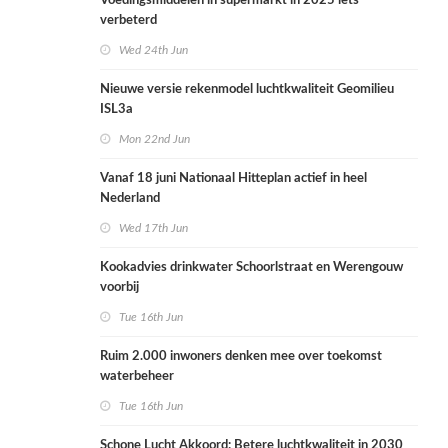
Voedingsmiddelen in supermarkt in 2025 iets
verbeterd
Wed 24th Jun
Nieuwe versie rekenmodel luchtkwaliteit Geomilieu
ISL3a
Mon 22nd Jun
Vanaf 18 juni Nationaal Hitteplan actief in heel
Nederland
Wed 17th Jun
Kookadvies drinkwater Schoorlstraat en Werengouw
voorbij
Tue 16th Jun
Ruim 2.000 inwoners denken mee over toekomst
waterbeheer
Tue 16th Jun
Schone Lucht Akkoord: Betere luchtkwaliteit in 2030