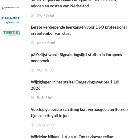
Vanaf 11 juli Nationaal Hitteplan actief in zuiden,
midden en oosten van Nederland
Thu 9th Jul
Eerste verdiepende leergangen voor DSO professional
in september van start
Wed 8th Jul
pZZs-lijst wordt Signaleringslijst stoffen in Europees
onderzoek
Mon 6th Jul
Wijzigingen in het stelsel Omgevingswet per 1 juli
2026
Fri 3rd Jul
Voorlopige eerste schatting laat verhoogde sterfte zien
tijdens hittegolf in juni
Thu 2nd Jul
Wijziging bijlage II, V en VI Omgevingsregeling