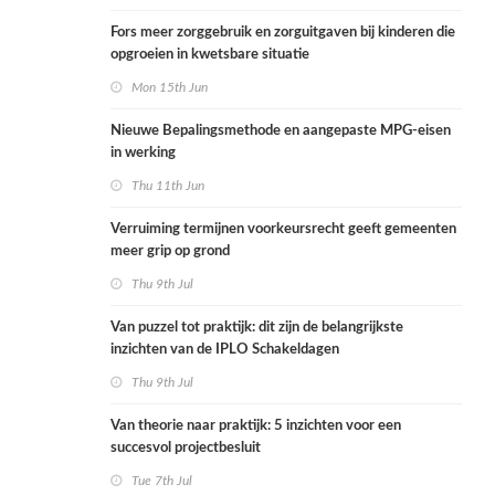
Fors meer zorggebruik en zorguitgaven bij kinderen die
opgroeien in kwetsbare situatie
Mon 15th Jun
Nieuwe Bepalingsmethode en aangepaste MPG-eisen
in werking
Thu 11th Jun
Verruiming termijnen voorkeursrecht geeft gemeenten
meer grip op grond
Thu 9th Jul
Van puzzel tot praktijk: dit zijn de belangrijkste
inzichten van de IPLO Schakeldagen
Thu 9th Jul
Van theorie naar praktijk: 5 inzichten voor een
succesvol projectbesluit
Tue 7th Jul