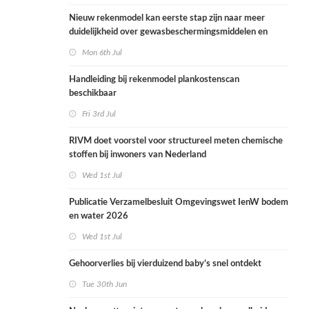
Nieuw rekenmodel kan eerste stap zijn naar meer
duidelijkheid over gewasbeschermingsmiddelen en
woonafstand
Mon 6th Jul
Handleiding bij rekenmodel plankostenscan
beschikbaar
Fri 3rd Jul
RIVM doet voorstel voor structureel meten chemische
stoffen bij inwoners van Nederland
Wed 1st Jul
Publicatie Verzamelbesluit Omgevingswet IenW bodem
en water 2026
Wed 1st Jul
Gehoorverlies bij vierduizend baby’s snel ontdekt
Tue 30th Jun