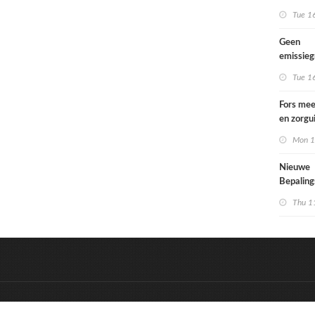
Tue 1
Geen
emissie
voor lac
Tue 1
Fors mee
en zorgu
kinderen
Mon 1
opgroeie
kwetsbar
Nieuwe
Bepalin
aangepa
Thu 1
eisen in
&
Onderdeel van:
BrancheConnect
D