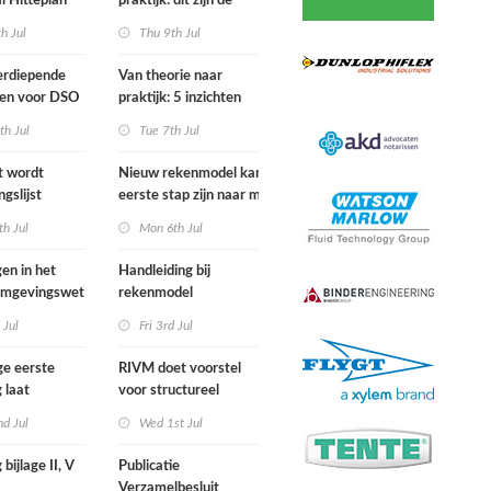
l Hitteplan
praktijk: dit zijn de
 zuiden,
belangrijkste inzichten
h Jul
Thu 9th Jul
n oosten van
van de IPLO
nd
Schakeldagen
erdiepende
Van theorie naar
gen voor DSO
praktijk: 5 inzichten
nal in
voor een succesvol
th Jul
Tue 7th Jul
r van start
projectbesluit
st wordt
Nieuw rekenmodel kan
ngslijst
eerste stap zijn naar meer
in Europees
duidelijkheid over
h Jul
Mon 6th Jul
ek
gewasbeschermingsmiddelen
en woonafstand
gen in het
Handleiding bij
 Omgevingswet
rekenmodel
i 2026
plankostenscan
 Jul
Fri 3rd Jul
beschikbaar
ge eerste
RIVM doet voorstel
 laat
voor structureel
e sterfte
meten chemische
d Jul
Wed 1st Jul
ens hittegolf in
stoffen bij inwoners
van Nederland
 bijlage II, V
Publicatie
Verzamelbesluit