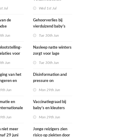
gsregeling
Omgevingswet IenW
t Jul
Wed 1st Jul
bodem en water 2026
 van de
Gehoorverlies bij
ndse
vierduizend baby’s
g heeft
snel ontdekt
0th Jun
Tue 30th Jun
met
ie over
lootstelling-
Nasleep natte winters
eid
elaties voor
zorgt voor lage
ens in
hoeveelheid nitraat
0th Jun
Tue 30th Jun
nd
onder
derogatiebedrijven,
jging van het
Disinformation and
effect afbouw
ongeren en
pressure on
derogatie nog niet
assenen dat
international
9th Jun
Mon 29th Jun
zichtbaar
h fietst
cooperation pose
major international
matie en
Vaccinatiegraad bij
threats to public
internationale
baby’s en kleuters
health in the
rking grote
licht gedaald, bij
9th Jun
Mon 29th Jun
Netherlands
ionale
tieners gestegen
en voor
n niet meer
Jonge reizigers zien
ndse
naf 29 juni
risico op ziekten door