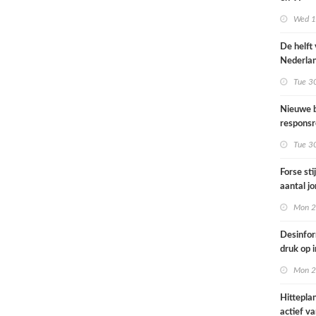
Omgevin
Wed 1s
De helft
Nederla
bevolkin
Tue 3
moeite 
informat
Nieuwe b
gezondh
responsr
luchthav
Tue 3
Nederla
Forse sti
aantal j
jongvolw
Mon 2
elektrisc
Desinfor
druk op 
samenwe
Mon 2
internat
dreiging
Hittepla
Nederla
actief va