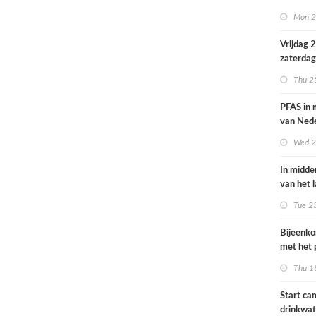
volksgez
Mon 2
Vrijdag 
zaterdag
op smog 
Thu 2
PFAS in
van Ned
vrouwen
Wed 2
In midde
van het 
smog do
Tue 2
Bijeenk
met het 
op 25 jun
Thu 1
Start c
drinkwat