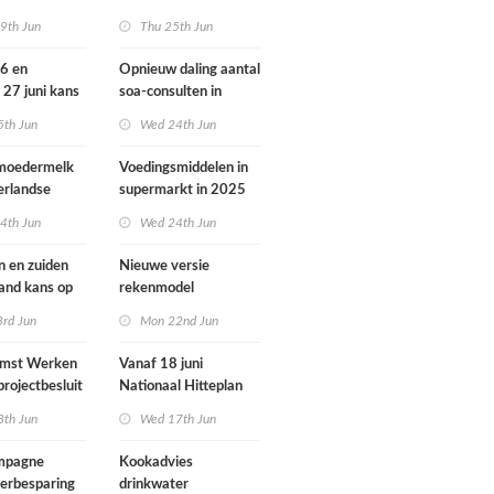
ondheid
dieren vooral buiten
9th Jun
Thu 25th Jun
Europa
26 en
Opnieuw daling aantal
 27 juni kans
soa-consulten in
door ozon
2025, aantal
5th Jun
Wed 24th Jun
gonorroe en syfilis
diagnoses stabiel
 moedermelk
Voedingsmiddelen in
hoog
erlandse
supermarkt in 2025
iets verbeterd
4th Jun
Wed 24th Jun
n en zuiden
Nieuwe versie
land kans op
rekenmodel
or ozon
luchtkwaliteit
3rd Jun
Mon 22nd Jun
Geomilieu ISL3a
omst Werken
Vanaf 18 juni
projectbesluit
Nationaal Hitteplan
i
actief in heel
8th Jun
Wed 17th Jun
Nederland
ampagne
Kookadvies
erbesparing
drinkwater