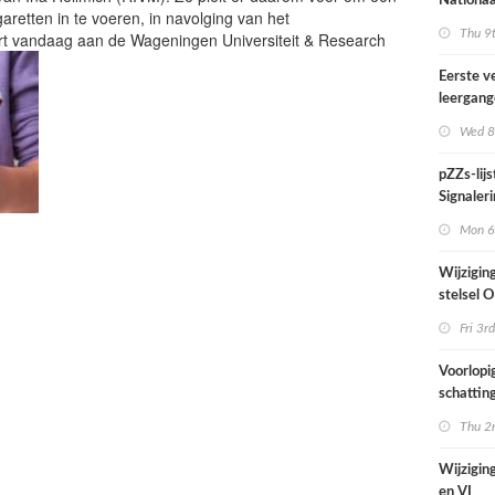
Nationaa
igaretten in te voeren, in navolging van het
actief in
Thu 9t
t vandaag aan de Wageningen Universiteit & Research
midden e
Nederla
Eerste v
leergan
professio
Wed 8
septembe
pZZs-lij
Signaleri
stoffen 
Mon 6t
onderzo
Wijzigin
stelsel
per 1 jul
Fri 3rd
Voorlopi
schatting
verhoogd
Thu 2n
zien tijd
juni
Wijziging
en VI