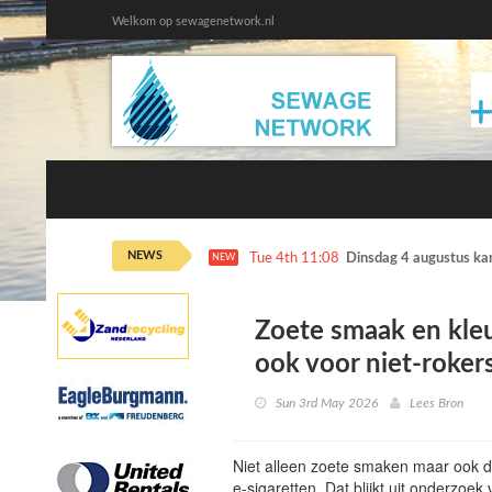
Welkom op sewagenetwork.nl
NEWS
Tue 4th 11:08
Dinsdag 4 augustus ka
NEW
Zoete smaak en kleu
ook voor niet-roker
Sun 3rd May 2026
Lees Bron
Niet alleen zoete smaken maar ook de
e-sigaretten. Dat blijkt uit onderzoe