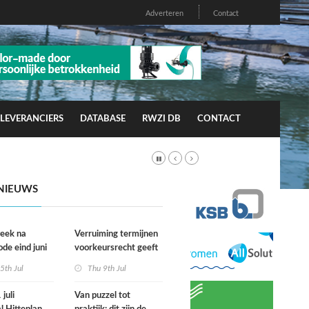
Adverteren
Contact
LEVERANCIERS
DATABASE
RWZI DB
CONTACT
NIEUWS
week na
Verruiming termijnen
ode eind juni
voorkeursrecht geeft
rfgevallen
gemeenten meer grip
5th Jul
Thu 9th Jul
wacht
op grond
juli
Van puzzel tot