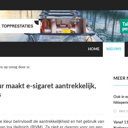
HOME
NIEUWS
ns op smog door ozon
MEER 
r maakt e-sigaret aantrekkelijk,
s
Ook in 
hitteperi
meer ste
Wed 1
dan ver
 kleur beïnvloedt de aantrekkelijkheid en het gebruik van
Vanaf 11 
k van Ina Hellmich (RIVM). Ze pleit er daarom voor om een