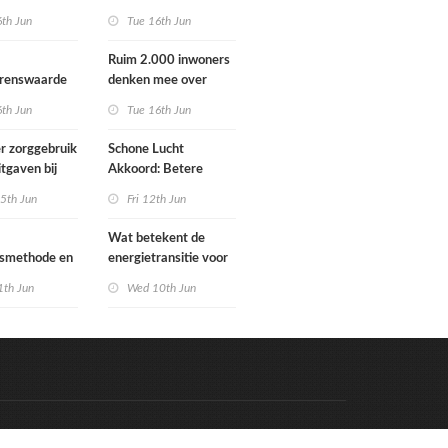
Schoorlstraat en
6th Jun
Tue 16th Jun
Werengouw voorbij
Ruim 2.000 inwoners
grenswaarde
denken mee over
hgas
toekomst
6th Jun
Tue 16th Jun
waterbeheer
r zorggebruik
Schone Lucht
itgaven bij
Akkoord: Betere
 die
luchtkwaliteit in 2030
5th Jun
Fri 12th Jun
n in
leidt tot meer
e situatie
gezondheidswinst
Wat betekent de
gsmethode en
energietransitie voor
ste MPG-
u? Ontdek het tijdens
1th Jun
Wed 10th Jun
 werking
de Schakeldagen
Code & Hosted by:
e Meern Multimedia
VDVO
Contact