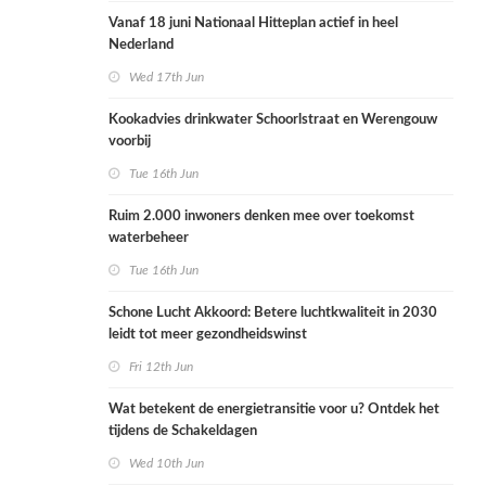
Vanaf 18 juni Nationaal Hitteplan actief in heel
Nederland
Wed 17th Jun
Kookadvies drinkwater Schoorlstraat en Werengouw
voorbij
Tue 16th Jun
Ruim 2.000 inwoners denken mee over toekomst
waterbeheer
Tue 16th Jun
Schone Lucht Akkoord: Betere luchtkwaliteit in 2030
leidt tot meer gezondheidswinst
Fri 12th Jun
Wat betekent de energietransitie voor u? Ontdek het
tijdens de Schakeldagen
Wed 10th Jun