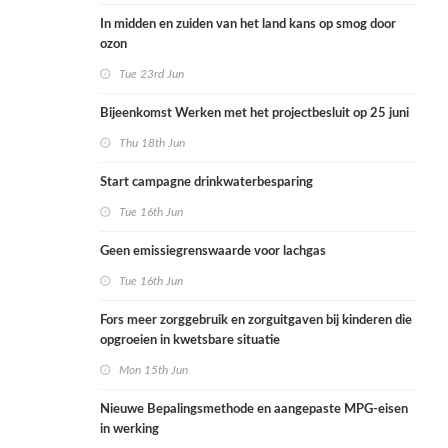
In midden en zuiden van het land kans op smog door
ozon
Tue 23rd Jun
Bijeenkomst Werken met het projectbesluit op 25 juni
Thu 18th Jun
Start campagne drinkwaterbesparing
Tue 16th Jun
Geen emissiegrenswaarde voor lachgas
Tue 16th Jun
Fors meer zorggebruik en zorguitgaven bij kinderen die
opgroeien in kwetsbare situatie
Mon 15th Jun
Nieuwe Bepalingsmethode en aangepaste MPG-eisen
in werking