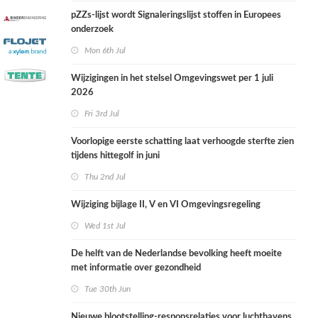
pZZs-lijst wordt Signaleringslijst stoffen in Europees
onderzoek
Mon 6th Jul
Wijzigingen in het stelsel Omgevingswet per 1 juli
2026
Fri 3rd Jul
Voorlopige eerste schatting laat verhoogde sterfte zien
tijdens hittegolf in juni
Thu 2nd Jul
Wijziging bijlage II, V en VI Omgevingsregeling
Wed 1st Jul
De helft van de Nederlandse bevolking heeft moeite
met informatie over gezondheid
Tue 30th Jun
Nieuwe blootstelling-responsrelaties voor luchthavens