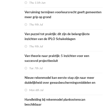
Thu 11th Jun
Verruiming termijnen voorkeursrecht geeft gemeenten
meer grip op grond
Thu 9th Jul
Van puzzel tot praktijk: dit zijn de belangrijkste
inzichten van de IPLO Schakeldagen
Thu 9th Jul
Van theorie naar praktijk: 5 inzichten voor een
succesvol projectbesluit
Tue 7th Jul
Nieuw rekenmodel kan eerste stap zijn naar meer
duidelijkheid over gewasbeschermingsmiddelen en
woonafstand
Mon 6th Jul
Handleiding bij rekenmodel plankostenscan
beschikbaar