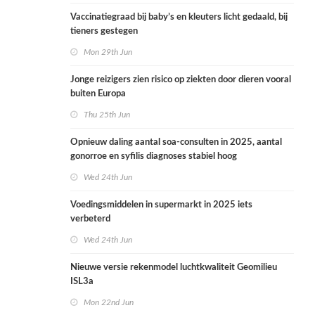
Vaccinatiegraad bij baby’s en kleuters licht gedaald, bij
tieners gestegen
Mon 29th Jun
Jonge reizigers zien risico op ziekten door dieren vooral
buiten Europa
Thu 25th Jun
Opnieuw daling aantal soa-consulten in 2025, aantal
gonorroe en syfilis diagnoses stabiel hoog
Wed 24th Jun
Voedingsmiddelen in supermarkt in 2025 iets
verbeterd
Wed 24th Jun
Nieuwe versie rekenmodel luchtkwaliteit Geomilieu
ISL3a
Mon 22nd Jun