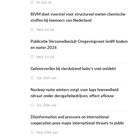
Fri 3rd Jul
RIVM doet voorstel voor structureel meten chemische
stoffen bij inwoners van Nederland
Wed 1st Jul
Publicatie Verzamelbesluit Omgevingswet IenW bodem
en water 2026
Wed 1st Jul
Gehoorverlies bij vierduizend baby’s snel ontdekt
Tue 30th Jun
Nasleep natte winters zorgt voor lage hoeveelheid
nitraat onder derogatiebedrijven, effect afbouw
derogatie nog niet zichtbaar
Tue 30th Jun
Disinformation and pressure on international
cooperation pose major international threats to public
health in the Netherlands
Mon 29th Jun