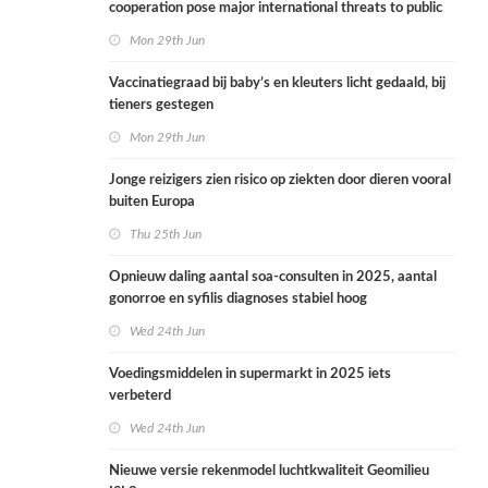
cooperation pose major international threats to public
health in the Netherlands
Mon 29th Jun
Vaccinatiegraad bij baby’s en kleuters licht gedaald, bij
tieners gestegen
Mon 29th Jun
Jonge reizigers zien risico op ziekten door dieren vooral
buiten Europa
Thu 25th Jun
Opnieuw daling aantal soa-consulten in 2025, aantal
gonorroe en syfilis diagnoses stabiel hoog
Wed 24th Jun
Voedingsmiddelen in supermarkt in 2025 iets
verbeterd
Wed 24th Jun
Nieuwe versie rekenmodel luchtkwaliteit Geomilieu