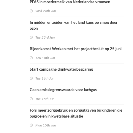
PFAS in moedermelk van Nederlandse vrouwen
Wed 24th Jun
In midden en zuiden van het land kans op smog door
ozon
Tue 23rd Jun
Bijeenkomst Werken met het projectbesluit op 25 juni
Thu 18th Jun
Start campagne drinkwaterbesparing
Tue 16th Jun
Geen emissiegrenswaarde voor lachgas
Tue 16th Jun
Fors meer zorggebruik en zorguitgaven bij kinderen die
opgroeien in kwetsbare situatie
Mon 15th Jun