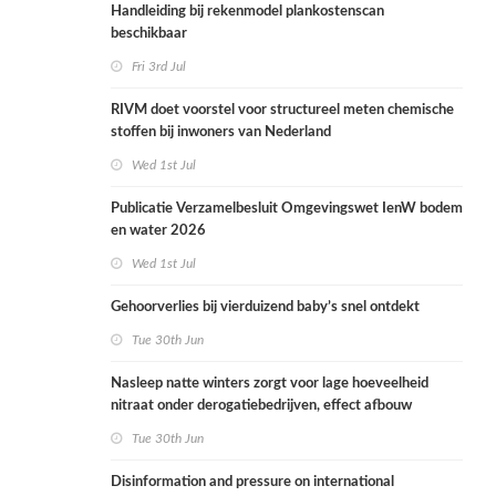
Handleiding bij rekenmodel plankostenscan
beschikbaar
Fri 3rd Jul
RIVM doet voorstel voor structureel meten chemische
stoffen bij inwoners van Nederland
Wed 1st Jul
Publicatie Verzamelbesluit Omgevingswet IenW bodem
en water 2026
Wed 1st Jul
Gehoorverlies bij vierduizend baby’s snel ontdekt
Tue 30th Jun
Nasleep natte winters zorgt voor lage hoeveelheid
nitraat onder derogatiebedrijven, effect afbouw
derogatie nog niet zichtbaar
Tue 30th Jun
Disinformation and pressure on international