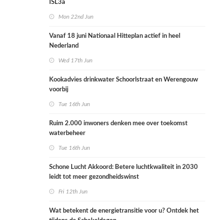
ISL3a
Mon 22nd Jun
Vanaf 18 juni Nationaal Hitteplan actief in heel
Nederland
Wed 17th Jun
Kookadvies drinkwater Schoorlstraat en Werengouw
voorbij
Tue 16th Jun
Ruim 2.000 inwoners denken mee over toekomst
waterbeheer
Tue 16th Jun
Schone Lucht Akkoord: Betere luchtkwaliteit in 2030
leidt tot meer gezondheidswinst
Fri 12th Jun
Wat betekent de energietransitie voor u? Ontdek het