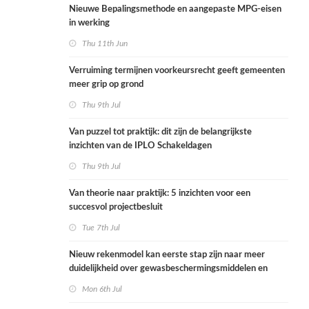
Nieuwe Bepalingsmethode en aangepaste MPG-eisen
in werking
Thu 11th Jun
Verruiming termijnen voorkeursrecht geeft gemeenten
meer grip op grond
Thu 9th Jul
Van puzzel tot praktijk: dit zijn de belangrijkste
inzichten van de IPLO Schakeldagen
Thu 9th Jul
Van theorie naar praktijk: 5 inzichten voor een
succesvol projectbesluit
Tue 7th Jul
Nieuw rekenmodel kan eerste stap zijn naar meer
duidelijkheid over gewasbeschermingsmiddelen en
woonafstand
Mon 6th Jul