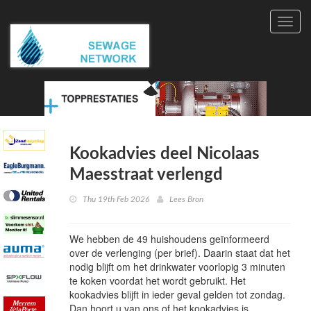
Toggl
navig
Kookadvies deel Nicolaas
Maesstraat verlengd
Thu 19th Feb 2026
Lees Bron
We hebben de 49 huishoudens geïnformeerd
over de verlenging (per brief). Daarin staat dat het
nodig blijft om het drinkwater voorlopig 3 minuten
te koken voordat het wordt gebruikt. Het
kookadvies blijft in ieder geval gelden tot zondag.
Dan hoort u van ons of het kookadvies is