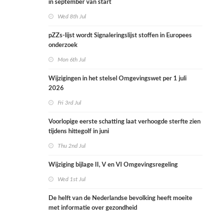
in september van start
Wed 8th Jul
pZZs-lijst wordt Signaleringslijst stoffen in Europees
onderzoek
Mon 6th Jul
Wijzigingen in het stelsel Omgevingswet per 1 juli
2026
Fri 3rd Jul
Voorlopige eerste schatting laat verhoogde sterfte zien
tijdens hittegolf in juni
Thu 2nd Jul
Wijziging bijlage II, V en VI Omgevingsregeling
Wed 1st Jul
De helft van de Nederlandse bevolking heeft moeite
met informatie over gezondheid