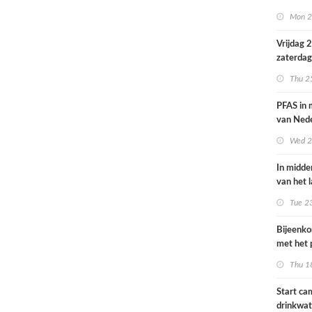
volksgez
Mon 2
Vrijdag 
zaterdag
op smog 
Thu 2
PFAS in
van Ned
vrouwen
Wed 2
In midde
van het 
smog do
Tue 2
Bijeenk
met het 
op 25 jun
Thu 1
Start c
drinkwat