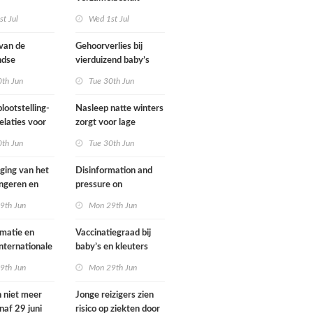
gsregeling
Omgevingswet IenW
t Jul
Wed 1st Jul
bodem en water 2026
 van de
Gehoorverlies bij
ndse
vierduizend baby’s
g heeft
snel ontdekt
0th Jun
Tue 30th Jun
met
ie over
lootstelling-
Nasleep natte winters
eid
elaties voor
zorgt voor lage
ens in
hoeveelheid nitraat
0th Jun
Tue 30th Jun
nd
onder
derogatiebedrijven,
jging van het
Disinformation and
effect afbouw
ongeren en
pressure on
derogatie nog niet
assenen dat
international
9th Jun
Mon 29th Jun
zichtbaar
h fietst
cooperation pose
major international
matie en
Vaccinatiegraad bij
threats to public
internationale
baby’s en kleuters
health in the
rking grote
licht gedaald, bij
9th Jun
Mon 29th Jun
Netherlands
ionale
tieners gestegen
en voor
n niet meer
Jonge reizigers zien
ndse
naf 29 juni
risico op ziekten door