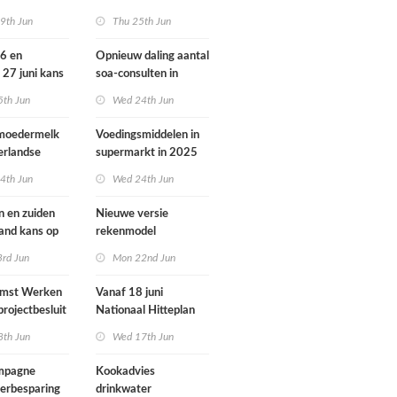
ondheid
dieren vooral buiten
9th Jun
Thu 25th Jun
Europa
26 en
Opnieuw daling aantal
 27 juni kans
soa-consulten in
door ozon
2025, aantal
5th Jun
Wed 24th Jun
gonorroe en syfilis
diagnoses stabiel
 moedermelk
Voedingsmiddelen in
hoog
erlandse
supermarkt in 2025
iets verbeterd
4th Jun
Wed 24th Jun
n en zuiden
Nieuwe versie
land kans op
rekenmodel
or ozon
luchtkwaliteit
3rd Jun
Mon 22nd Jun
Geomilieu ISL3a
omst Werken
Vanaf 18 juni
projectbesluit
Nationaal Hitteplan
i
actief in heel
8th Jun
Wed 17th Jun
Nederland
ampagne
Kookadvies
erbesparing
drinkwater