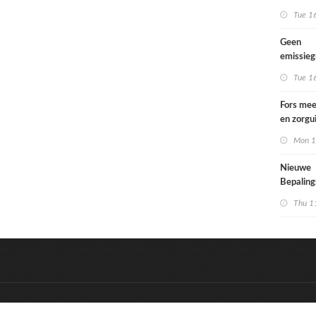
Tue 1
Geen
emissie
voor lac
Tue 1
Fors mee
en zorgu
kinderen
Mon 1
opgroeie
kwetsbar
Nieuwe
Bepalin
aangepa
Thu 1
eisen in
&
Onderdeel van:
BrancheConnect
D