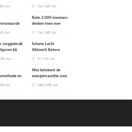
Schoorlstraat en
6th Jun
Tue 16th Jun
Werengouw voorbij
Ruim 2.000 inwoners
grenswaarde
denken mee over
hgas
toekomst
6th Jun
Tue 16th Jun
waterbeheer
r zorggebruik
Schone Lucht
itgaven bij
Akkoord: Betere
 die
luchtkwaliteit in 2030
5th Jun
Fri 12th Jun
n in
leidt tot meer
e situatie
gezondheidswinst
Wat betekent de
gsmethode en
energietransitie voor
ste MPG-
u? Ontdek het tijdens
1th Jun
Wed 10th Jun
 werking
de Schakeldagen
Code & Hosted by:
e Meern Multimedia
VDVO
Contact