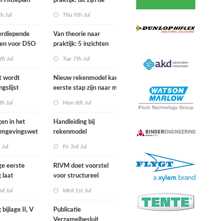
l Hitteplan
praktijk: dit zijn de
 zuiden,
belangrijkste inzichten
h Jul
Thu 9th Jul
n oosten van
van de IPLO
nd
Schakeldagen
erdiepende
Van theorie naar
gen voor DSO
praktijk: 5 inzichten
nal in
voor een succesvol
th Jul
Tue 7th Jul
r van start
projectbesluit
st wordt
Nieuw rekenmodel kan
ngslijst
eerste stap zijn naar meer
in Europees
duidelijkheid over
h Jul
Mon 6th Jul
ek
gewasbeschermingsmiddelen
en woonafstand
gen in het
Handleiding bij
 Omgevingswet
rekenmodel
i 2026
plankostenscan
 Jul
Fri 3rd Jul
beschikbaar
ge eerste
RIVM doet voorstel
 laat
voor structureel
e sterfte
meten chemische
d Jul
Wed 1st Jul
ens hittegolf in
stoffen bij inwoners
van Nederland
 bijlage II, V
Publicatie
Verzamelbesluit