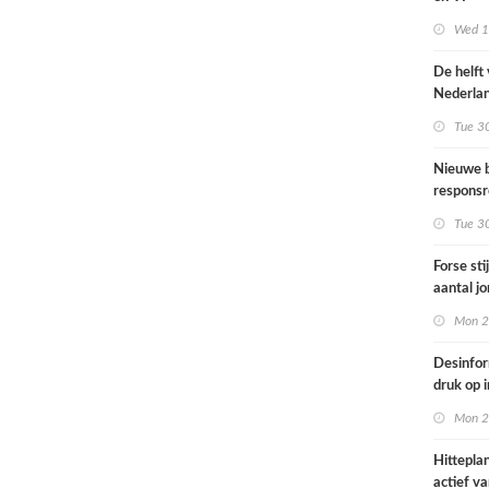
Omgevin
Wed 1s
De helft
Nederla
bevolkin
Tue 3
moeite 
informat
Nieuwe b
gezondh
responsr
luchthav
Tue 3
Nederla
Forse sti
aantal j
jongvolw
Mon 2
elektrisc
Desinfor
druk op 
samenwe
Mon 2
internat
dreiging
Hittepla
Nederla
actief va