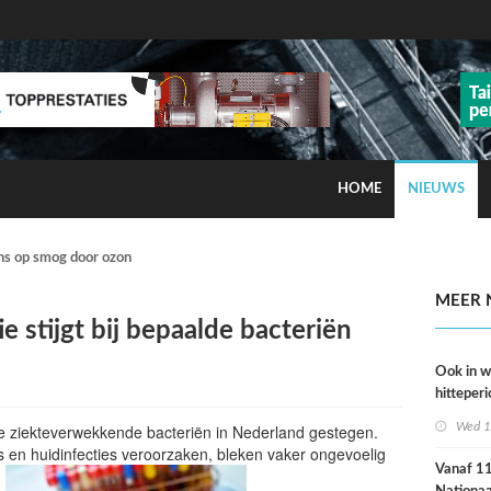
HOME
NIEUWS
ns op smog door ozon
MEER 
ie stijgt bij bepaalde bacteriën
Ook in 
hitteperi
meer ste
Wed 1
de ziekteverwekkende bacteriën in Nederland gestegen.
dan ver
es en huidinfecties veroorzaken, bleken vaker ongevoelig
Vanaf 11 