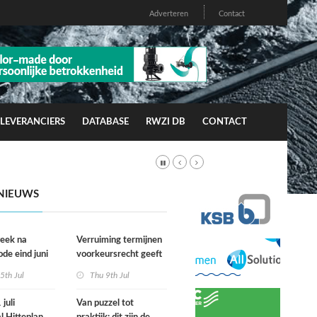
Adverteren
Contact
LEVERANCIERS
DATABASE
RWZI DB
CONTACT
NIEUWS
week na
Verruiming termijnen
ode eind juni
voorkeursrecht geeft
rfgevallen
gemeenten meer grip
5th Jul
Thu 9th Jul
wacht
op grond
juli
Van puzzel tot