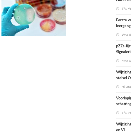
Nationaa
actief in
Thu 9t
midden e
.
Nederla
Eerste v
leergan
professio
Wed 8
septembe
pZZs-lij
Signaleri
stoffen 
Mon 6t
onderzo
Wijzigin
stelsel
per 1 jul
Fri 3rd
Voorlopi
schatting
verhoogd
Thu 2n
zien tijd
juni
Wijziging
en VI