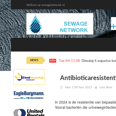
Welkom op sewagenetwork.nl
NEWS
Tue 4th 11:08
Dinsdag 4 augustus ka
NEW
Antibioticaresistent
Mon 17th Nov 2025
Lees Bron
In 2024 is de resistentie van bepaal
Vooral bacteriën die urineweginfecti