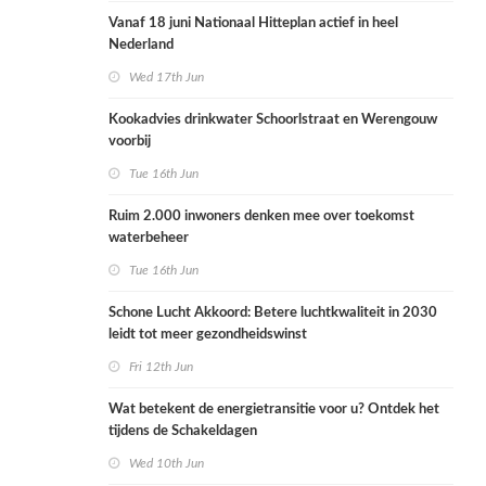
Vanaf 18 juni Nationaal Hitteplan actief in heel
Nederland
Wed 17th Jun
Kookadvies drinkwater Schoorlstraat en Werengouw
voorbij
Tue 16th Jun
Ruim 2.000 inwoners denken mee over toekomst
waterbeheer
Tue 16th Jun
Schone Lucht Akkoord: Betere luchtkwaliteit in 2030
leidt tot meer gezondheidswinst
Fri 12th Jun
Wat betekent de energietransitie voor u? Ontdek het
tijdens de Schakeldagen
Wed 10th Jun