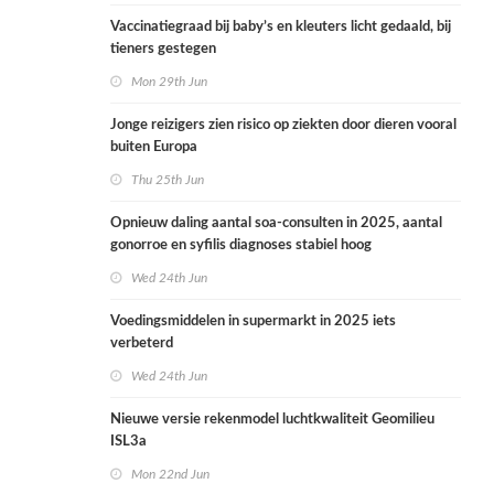
Vaccinatiegraad bij baby’s en kleuters licht gedaald, bij
tieners gestegen
Mon 29th Jun
Jonge reizigers zien risico op ziekten door dieren vooral
buiten Europa
Thu 25th Jun
Opnieuw daling aantal soa-consulten in 2025, aantal
gonorroe en syfilis diagnoses stabiel hoog
Wed 24th Jun
Voedingsmiddelen in supermarkt in 2025 iets
verbeterd
Wed 24th Jun
Nieuwe versie rekenmodel luchtkwaliteit Geomilieu
ISL3a
Mon 22nd Jun