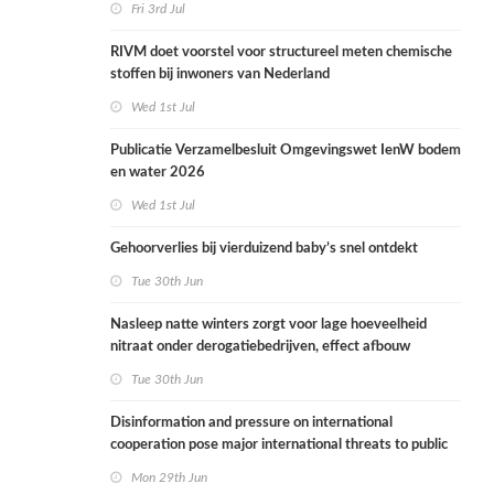
Fri 3rd Jul
RIVM doet voorstel voor structureel meten chemische
stoffen bij inwoners van Nederland
Wed 1st Jul
Publicatie Verzamelbesluit Omgevingswet IenW bodem
en water 2026
Wed 1st Jul
Gehoorverlies bij vierduizend baby’s snel ontdekt
Tue 30th Jun
Nasleep natte winters zorgt voor lage hoeveelheid
nitraat onder derogatiebedrijven, effect afbouw
derogatie nog niet zichtbaar
Tue 30th Jun
Disinformation and pressure on international
cooperation pose major international threats to public
health in the Netherlands
Mon 29th Jun