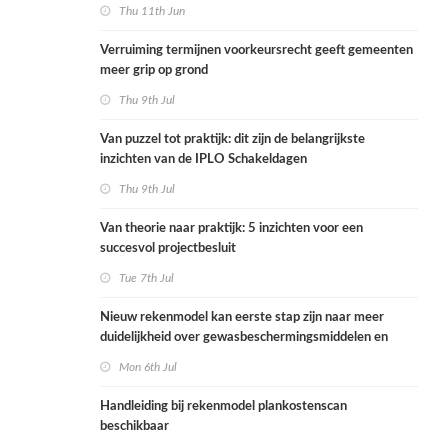
Thu 11th Jun
Verruiming termijnen voorkeursrecht geeft gemeenten
meer grip op grond
Thu 9th Jul
Van puzzel tot praktijk: dit zijn de belangrijkste
inzichten van de IPLO Schakeldagen
Thu 9th Jul
Van theorie naar praktijk: 5 inzichten voor een
succesvol projectbesluit
Tue 7th Jul
Nieuw rekenmodel kan eerste stap zijn naar meer
duidelijkheid over gewasbeschermingsmiddelen en
woonafstand
Mon 6th Jul
Handleiding bij rekenmodel plankostenscan
beschikbaar