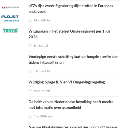
pZZs-lijst wordt Signaleringslijst stoffen in Europees
onderzoek
Mon 6th Jul
Wijzigingen in het stelsel Omgevingswet per 1 juli
2026
Fri 3rd Jul
Voorlopige eerste schatting laat verhoogde sterfte zien
tijdens hittegolf in juni
Thu 2nd Jul
Wijziging bijlage II, V en VI Omgevingsregeling
Wed 1st Jul
De helft van de Nederlandse bevolking heeft moeite
met informatie over gezondheid
Tue 30th Jun
Nieuwe blootstelling-responsrelaties voor luchthavens