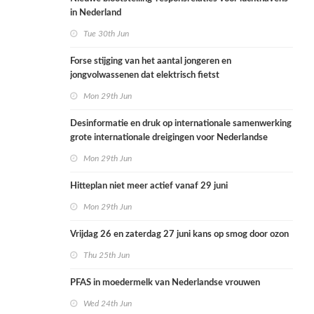
in Nederland
Tue 30th Jun
Forse stijging van het aantal jongeren en
jongvolwassenen dat elektrisch fietst
Mon 29th Jun
Desinformatie en druk op internationale samenwerking
grote internationale dreigingen voor Nederlandse
volksgezondheid
Mon 29th Jun
Hitteplan niet meer actief vanaf 29 juni
Mon 29th Jun
Vrijdag 26 en zaterdag 27 juni kans op smog door ozon
Thu 25th Jun
PFAS in moedermelk van Nederlandse vrouwen
Wed 24th Jun