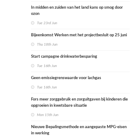
In midden en zuiden van het land kans op smog door
ozon
Tue 23rd Jun
Bijeenkomst Werken met het projectbesluit op 25 juni
Thu 18th Jun
Start campagne drinkwaterbesparing
Tue 16th Jun
Geen emissiegrenswaarde voor lachgas
Tue 16th Jun
Fors meer zorggebruik en zorguitgaven bij kinderen die
opgroeien in kwetsbare situatie
Mon 15th Jun
Nieuwe Bepalingsmethode en aangepaste MPG-eisen
in werking