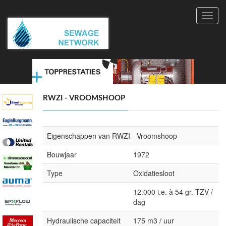
Toggl
navig
RWZI - VROOMSHOOP
Eigenschappen van RWZI - Vroomshoop
Bouwjaar
1972
Type
Oxidatiesloot
12.000 i.e. à 54 gr. TZV /
dag
Hydraulische capaciteit
175 m3 / uur