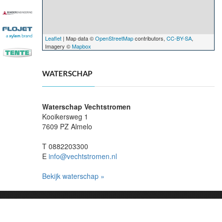
Leaflet
| Map data ©
OpenStreetMap
contributors,
CC-BY-SA
,
Imagery ©
Mapbox
WATERSCHAP
Waterschap Vechtstromen
Kooikersweg 1
7609 PZ Almelo
T 0882203300
E
info@vechtstromen.nl
Bekijk waterschap »