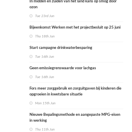
In midden en zuiden van het land kans op smog door
ozon
Tue 23rd Jun
Bijeenkomst Werken met het projectbesluit op 25 juni
Thu 18th Jun
Start campagne drinkwaterbesparing
Tue 16th Jun
Geen emissiegrenswaarde voor lachgas
Tue 16th Jun
Fors meer zorggebruik en zorguitgaven bij kinderen die
opgroeien in kwetsbare situatie
Mon 15th Jun
Nieuwe Bepalingsmethode en aangepaste MPG-eisen
in werking
Thu 11th Jun