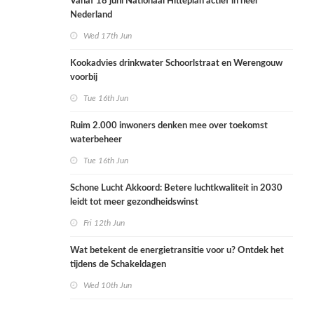
Vanaf 18 juni Nationaal Hitteplan actief in heel
Nederland
Wed 17th Jun
Kookadvies drinkwater Schoorlstraat en Werengouw
voorbij
Tue 16th Jun
Ruim 2.000 inwoners denken mee over toekomst
waterbeheer
Tue 16th Jun
Schone Lucht Akkoord: Betere luchtkwaliteit in 2030
leidt tot meer gezondheidswinst
Fri 12th Jun
Wat betekent de energietransitie voor u? Ontdek het
tijdens de Schakeldagen
Wed 10th Jun