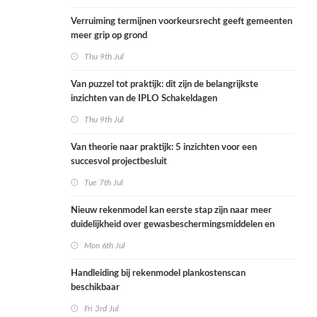
Verruiming termijnen voorkeursrecht geeft gemeenten
meer grip op grond
Thu 9th Jul
Van puzzel tot praktijk: dit zijn de belangrijkste
inzichten van de IPLO Schakeldagen
Thu 9th Jul
Van theorie naar praktijk: 5 inzichten voor een
succesvol projectbesluit
Tue 7th Jul
Nieuw rekenmodel kan eerste stap zijn naar meer
duidelijkheid over gewasbeschermingsmiddelen en
woonafstand
Mon 6th Jul
Handleiding bij rekenmodel plankostenscan
beschikbaar
Fri 3rd Jul