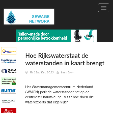
Toggl
navig
Hoe Rijkswaterstaat de
waterstanden in kaart brengt
Fri 22nd Dec 2023
Lees Bron
Het Watermanagementcentrum Nederland
(WMCN) peilt de waterstanden tot op de
centimeter nauwkeurig. Maar hoe doen die
waterexperts dat eigenlijk?