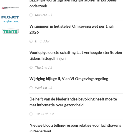
pZZs-lijst wordt Signaleringslijst stoffen in Europees
onderzoek
Mon 6th Jul
Wijzigingen in het stelsel Omgevingswet per 1 juli
2026
Fri 3rd Jul
Voorlopige eerste schatting laat verhoogde sterfte zien
tijdens hittegolf in juni
Thu 2nd Jul
Wijziging bijlage II, V en VI Omgevingsregeling
Wed 1st Jul
De helft van de Nederlandse bevolking heeft moeite
met informatie over gezondheid
Tue 30th Jun
Nieuwe blootstelling-responsrelaties voor luchthavens
in Nederland