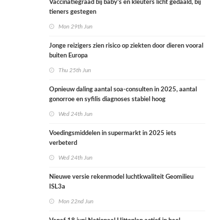
Vaccinatiegraad bij baby’s en kleuters licht gedaald, bij
tieners gestegen
Mon 29th Jun
Jonge reizigers zien risico op ziekten door dieren vooral
buiten Europa
Thu 25th Jun
Opnieuw daling aantal soa-consulten in 2025, aantal
gonorroe en syfilis diagnoses stabiel hoog
Wed 24th Jun
Voedingsmiddelen in supermarkt in 2025 iets
verbeterd
Wed 24th Jun
Nieuwe versie rekenmodel luchtkwaliteit Geomilieu
ISL3a
Mon 22nd Jun