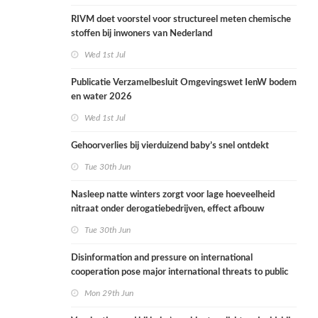
RIVM doet voorstel voor structureel meten chemische
stoffen bij inwoners van Nederland
Wed 1st Jul
Publicatie Verzamelbesluit Omgevingswet IenW bodem
en water 2026
Wed 1st Jul
Gehoorverlies bij vierduizend baby’s snel ontdekt
Tue 30th Jun
Nasleep natte winters zorgt voor lage hoeveelheid
nitraat onder derogatiebedrijven, effect afbouw
derogatie nog niet zichtbaar
Tue 30th Jun
Disinformation and pressure on international
cooperation pose major international threats to public
health in the Netherlands
Mon 29th Jun