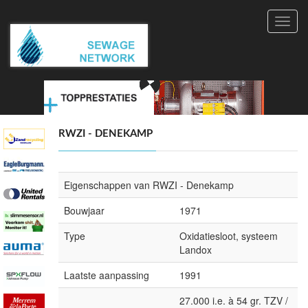
Toggl
navig
RWZI - DENEKAMP
Eigenschappen van RWZI - Denekamp
Bouwjaar
1971
Type
Oxidatiesloot, systeem
Landox
Laatste aanpassing
1991
27.000 i.e. à 54 gr. TZV /