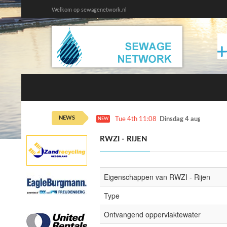
Welkom op sewagenetwork.nl
NEWS
Tue 4th 11:08
Dinsdag 4 augustus ka
NEW
RWZI - RIJEN
Eigenschappen van RWZI - Rijen
Type
Ontvangend oppervlaktewater