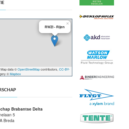
IE
×
RWZI - Rijen
 Map data ©
OpenStreetMap
contributors,
CC-BY-
agery ©
Mapbox
RSCHAP
chap Brabantse Delta
nelaan 5
A Breda