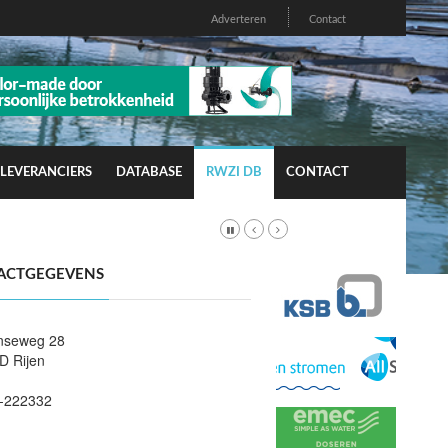
Adverteren
Contact
LEVERANCIERS
DATABASE
RWZI DB
CONTACT
ACTGEGEVENS
nseweg 28
D Rijen
-222332