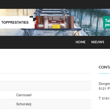
HOME
NIEUWS
ns op smog door ozon
CONT
Donge
5121 P
Carrousel
T 0161
Schorsleij