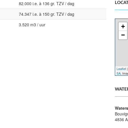
82.000 i.e. à 136 gr. TZV / dag
LOCAT
74.347 i.e. à 150 gr. TZV / dag
3.520 m3 / uur
+
−
Leaflet
|
SA
, Im
WATE
Waters
Bouvig
4836 A