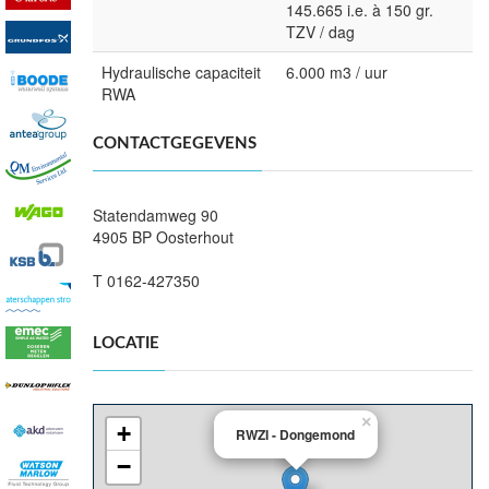
145.665 i.e. à 150 gr.
TZV / dag
Hydraulische capaciteit
6.000 m3 / uur
RWA
CONTACTGEGEVENS
Statendamweg 90
4905 BP Oosterhout
T 0162-427350
LOCATIE
×
+
RWZI - Dongemond
−