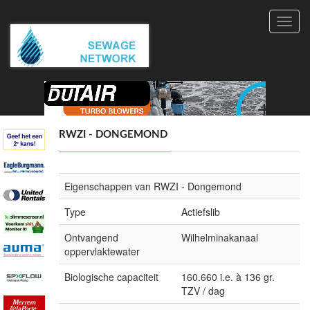
Toggl
navig
RWZI - DONGEMOND
Eigenschappen van RWZI - Dongemond
Type
Actiefslib
Ontvangend
Wilhelminakanaal
oppervlaktewater
Biologische capaciteit
160.660 i.e. à 136 gr.
TZV / dag