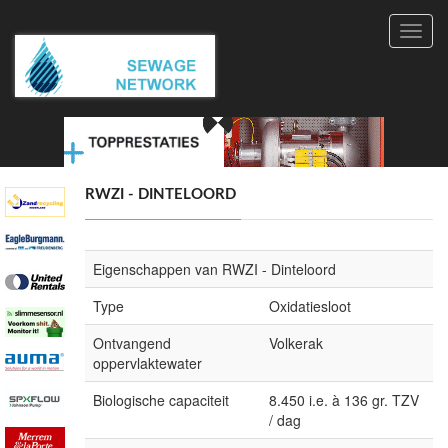
Toggl
navig
RWZI - DINTELOORD
Eigenschappen van RWZI - Dinteloord
Type
Oxidatiesloot
Ontvangend
Volkerak
oppervlaktewater
Biologische capaciteit
8.450 i.e. à 136 gr. TZV
/ dag