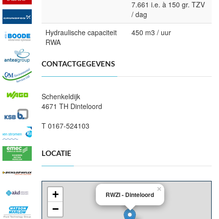
7.661 i.e. à 150 gr. TZV
/ dag
Hydraulische capaciteit
450 m3 / uur
RWA
CONTACTGEGEVENS
Schenkeldijk
4671 TH Dinteloord
T 0167-524103
LOCATIE
×
+
RWZI - Dinteloord
−