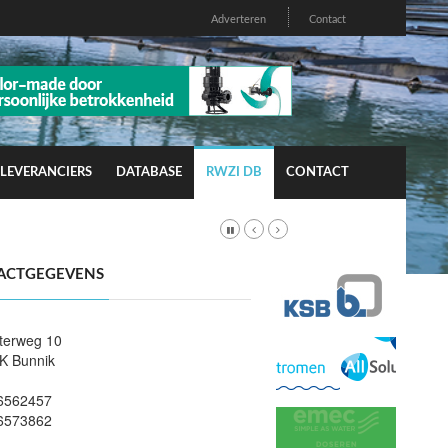
Adverteren
Contact
LEVERANCIERS
DATABASE
RWZI DB
CONTACT
ACTGEGEVENS
terweg 10
K Bunnik
6562457
6573862