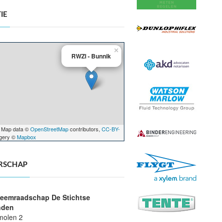
IE
×
RWZI - Bunnik
 Map data ©
OpenStreetMap
contributors,
CC-BY-
agery ©
Mapbox
RSCHAP
eemraadschap De Stichtse
nden
molen 2