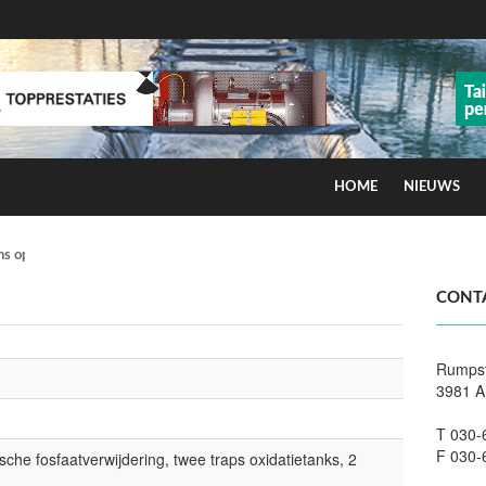
HOME
NIEUWS
ns op smog door ozon
CONT
Rumps
3981 A
T 030-
F 030-
ische fosfaatverwijdering, twee traps oxidatietanks, 2
n