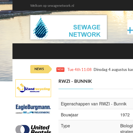
Welkom op sewagenetwork.nl
NEWS
Tue 4th 11:08
Dinsdag 4 augustus ka
NEW
RWZI - BUNNIK
Eigenschappen van RWZI - Bunnik
Bouwjaar
1972
Type
Biolog
strate