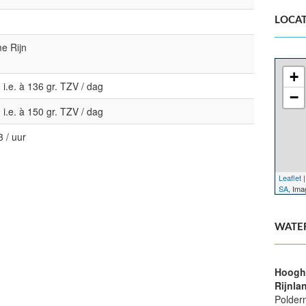
LOCAT
e Rijn
+
 i.e. à 136 gr. TZV / dag
−
 i.e. à 150 gr. TZV / dag
 / uur
Leaflet
|
SA
, Im
WATE
Hoogh
Rijnla
Polder