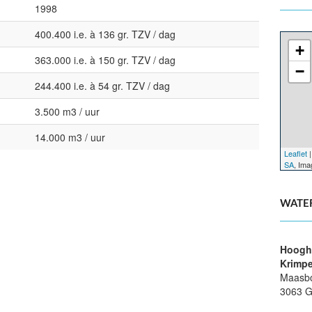
1998
400.400 i.e. à 136 gr. TZV / dag
+
363.000 i.e. à 150 gr. TZV / dag
−
244.400 i.e. à 54 gr. TZV / dag
3.500 m3 / uur
14.000 m3 / uur
Leaflet
|
SA
, Im
WATE
Hoogh
Krimp
Maasbo
3063 G