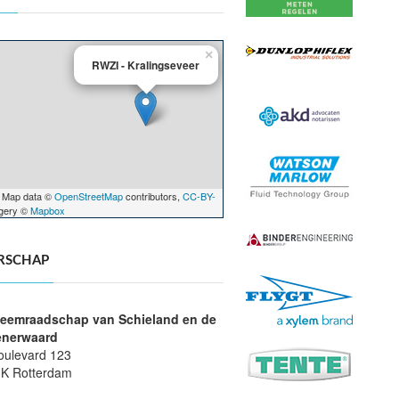
×
RWZI - Kralingseveer
 Map data ©
OpenStreetMap
contributors,
CC-BY-
agery ©
Mapbox
RSCHAP
eemraadschap van Schieland en de
enerwaard
ulevard 123
K Rotterdam