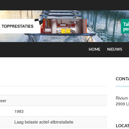
HOME
NIEUWS
ns op smog door ozon
CONT
Rivium
veer
2909 L
1983
Laag belaste actief-slibinstallatie
LOCAT