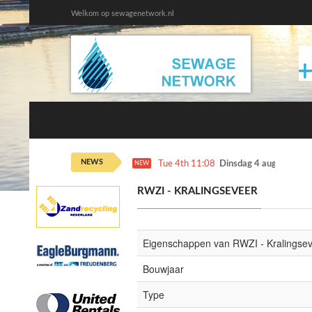
Welkom op sewagenetwork.nl
NEWS
Tue 4th 11:08
Dinsdag 4 augustus ka
NEW
RWZI - KRALINGSEVEER
Eigenschappen van RWZI - Kralingse
Bouwjaar
Type