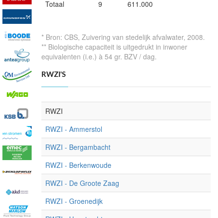
Totaal
9
611.000
* Bron: CBS, Zuivering van stedelijk afvalwater, 2008.
** Biologische capaciteit is uitgedrukt in inwoner
equivalenten (i.e.) à 54 gr. BZV / dag.
RWZI'S
RWZI
RWZI - Ammerstol
RWZI - Bergambacht
RWZI - Berkenwoude
RWZI - De Groote Zaag
RWZI - Groenedijk