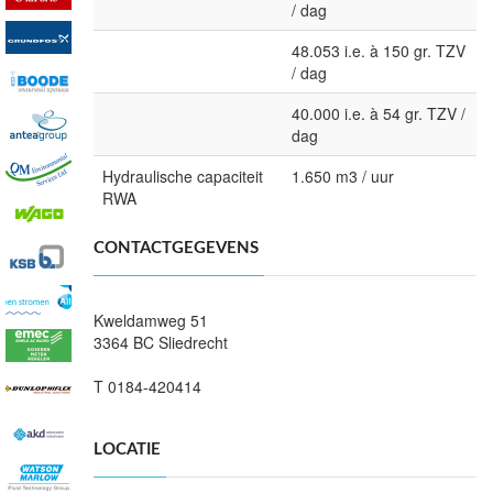
/ dag
48.053 i.e. à 150 gr. TZV
/ dag
40.000 i.e. à 54 gr. TZV /
dag
Hydraulische capaciteit
1.650 m3 / uur
RWA
CONTACTGEGEVENS
Kweldamweg 51
3364 BC Sliedrecht
T 0184-420414
LOCATIE