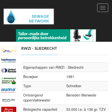
Toggl
navig
RWZI - SLIEDRECHT
Eigenschappen van RWZI - Sliedrecht
Bouwjaar
1981
Type
Schreiber
Ontvangend
Beneden Merwede
oppervlaktewater
Biologische capaciteit
53.000 i.e. à 136 gr. TZV