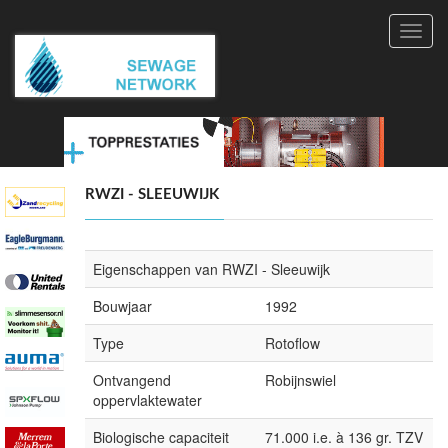
Toggl
navig
RWZI - SLEEUWIJK
Eigenschappen van RWZI - Sleeuwijk
Bouwjaar
1992
Type
Rotoflow
Ontvangend
Robijnswiel
oppervlaktewater
Biologische capaciteit
71.000 i.e. à 136 gr. TZV