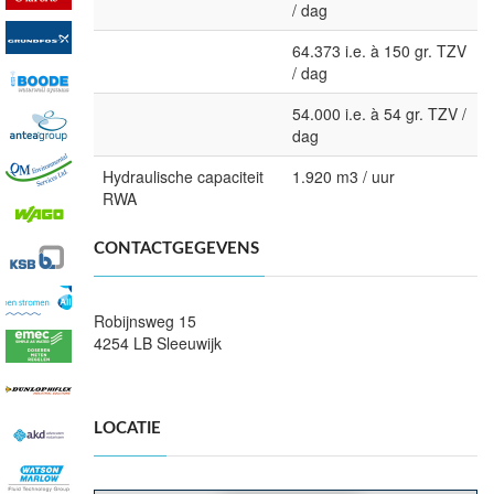
/ dag
64.373 i.e. à 150 gr. TZV
/ dag
54.000 i.e. à 54 gr. TZV /
dag
Hydraulische capaciteit
1.920 m3 / uur
RWA
CONTACTGEGEVENS
Robijnsweg 15
4254 LB Sleeuwijk
LOCATIE