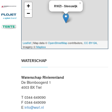
×
+
RWZI - Sleeuwijk
−
Leaflet
| Map data ©
OpenStreetMap
contributors,
CC-BY-SA
,
Imagery ©
Mapbox
WATERSCHAP
Waterschap Rivierenland
De Blomboogerd 1
4003 BX Tiel
T 0344-649090
F 0344-649099
E
info@wsrl.nl