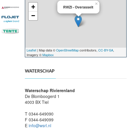
×
+
RWZI - Overasselt
−
Leaflet
| Map data ©
OpenStreetMap
contributors,
CC-BY-SA
,
Imagery ©
Mapbox
WATERSCHAP
Waterschap Rivierenland
De Blomboogerd 1
4003 BX Tiel
T 0344-649090
F 0344-649099
E
info@wsrl.nl