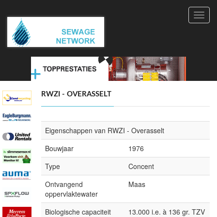
Toggl
navig
RWZI - OVERASSELT
Eigenschappen van RWZI - Overasselt
Bouwjaar
1976
Type
Concent
Ontvangend
Maas
oppervlaktewater
Biologische capaciteit
13.000 i.e. à 136 gr. TZV