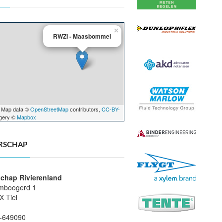
×
RWZI - Maasbommel
 Map data ©
OpenStreetMap
contributors,
CC-BY-
agery ©
Mapbox
RSCHAP
chap Rivierenland
mboogerd 1
X Tiel
-649090