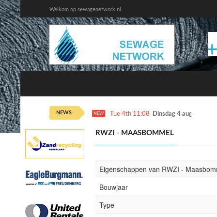
Welkom op sewagenetwork.nl
NEWS
Tue 4th 11:08
Dinsdag 4 augustus ka
NEW
RWZI - MAASBOMMEL
Eigenschappen van RWZI - Maasbom
Bouwjaar
Type