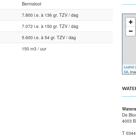
Bermsloot
7.800 i.e. à 136 gr. TZV / dag
+
7.072 i.e. à 150 gr. TZV / dag
−
5.600 i.e. à 54 gr. TZV / dag
150 m3 / uur
Leaflet
|
SA
, Im
WATE
Waters
De Blo
4003 B
T 0344