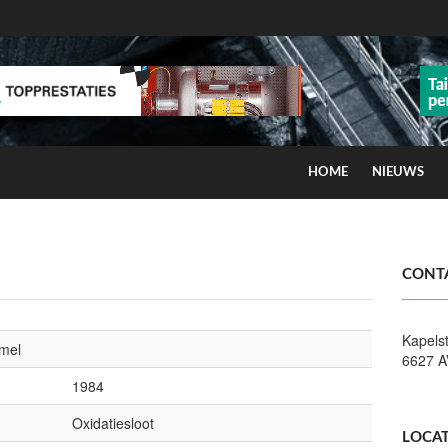
HOME
NIEUWS
ns op smog door ozon
CONT
Kapels
mel
6627 
1984
Oxidatiesloot
LOCAT