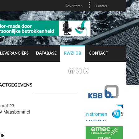
Adverteren
Contact
LEVERANCIERS
DATABASE
RWZI DB
CONTACT
ACTGEGEVENS
traat 23
AV Maasbommel
IE