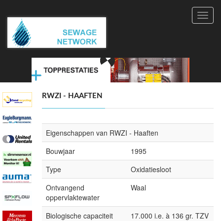
Toggl
navig
RWZI - HAAFTEN
Eigenschappen van RWZI - Haaften
Bouwjaar
1995
Type
Oxidatiesloot
Ontvangend
Waal
oppervlaktewater
Biologische capaciteit
17.000 i.e. à 136 gr. TZV