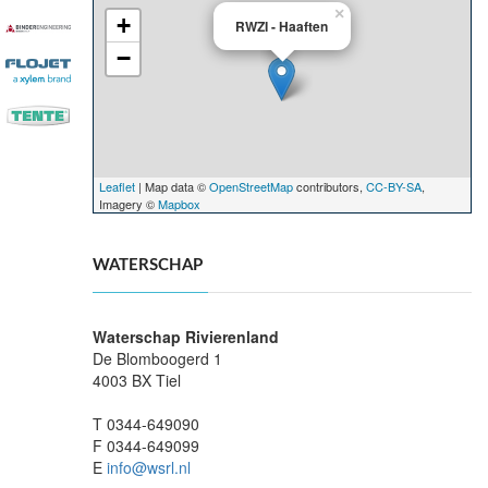
×
+
RWZI - Haaften
−
Leaflet
| Map data ©
OpenStreetMap
contributors,
CC-BY-SA
,
Imagery ©
Mapbox
WATERSCHAP
Waterschap Rivierenland
De Blomboogerd 1
4003 BX Tiel
T 0344-649090
F 0344-649099
E
info@wsrl.nl