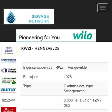
Toggl
navig
RWZI - HENGEVELDE
Eigenschappen van RWZI - Hengevelde
Bouwjaar
1978
Type
Oxidatiesloot, type
Scherpenzeel
3.000 i.e. à 54 gr. TZV /
dag