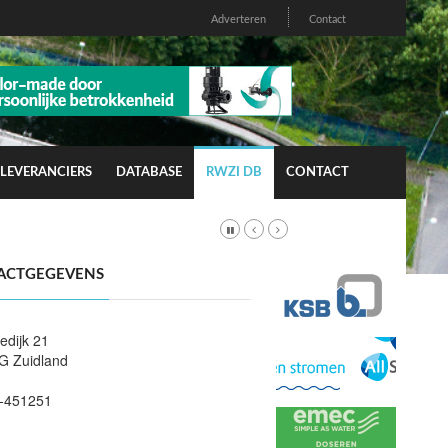
Adverteren
Contact
LEVERANCIERS
DATABASE
RWZI DB
CONTACT
ACTGEGEVENS
dijk 21
G Zuidland
-451251