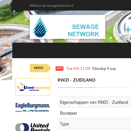
Welkom op sewagenetwork.nl
NEWS
Tue 4th 11:08
Dinsdag 4 augustus ka
NEW
RWZI - ZUIDLAND
Eigenschappen van RWZI - Zuidland
Bouwjaar
Type