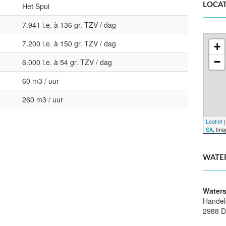
Het Spui
LOCAT
7.941 i.e. à 136 gr. TZV / dag
7.200 i.e. à 150 gr. TZV / dag
+
−
6.000 i.e. à 54 gr. TZV / dag
60 m3 / uur
260 m3 / uur
Leaflet
|
SA
, Im
WATE
Waters
Handel
2988 D