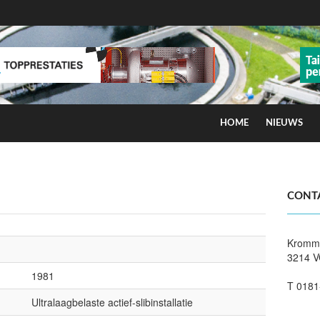
HOME
NIEUWS
ns op smog door ozon
CONT
Kromme
3214 V
1981
T 0181
Ultralaagbelaste actief-slibinstallatie