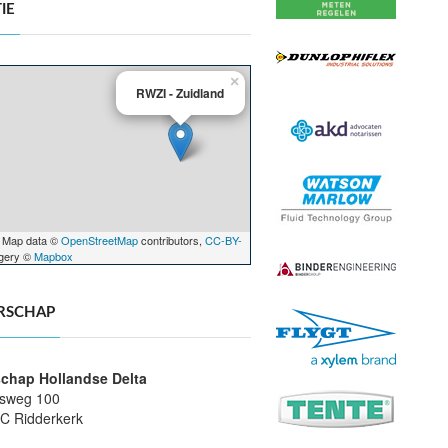
IE
×
RWZI - Zuidland
 Map data ©
OpenStreetMap
contributors,
CC-BY-
agery ©
Mapbox
RSCHAP
chap Hollandse Delta
sweg 100
C Ridderkerk