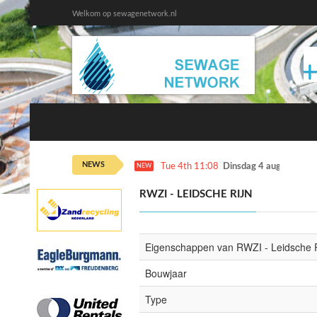
Welkom op sewagenetwork.nl
NEWS
Tue 4th 11:08
Dinsdag 4 augustus ka
NEW
RWZI - LEIDSCHE RIJN
Eigenschappen van RWZI - Leidsche R
Bouwjaar
Type