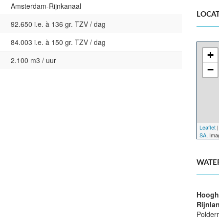
Amsterdam-Rijnkanaal
LOCAT
92.650 i.e. à 136 gr. TZV / dag
84.003 i.e. à 150 gr. TZV / dag
+
2.100 m3 / uur
−
Leaflet
|
SA
, Im
WATE
Hoogh
Rijnla
Polder