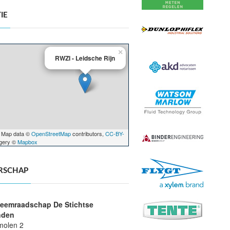
IE
×
RWZI - Leidsche Rijn
 Map data ©
OpenStreetMap
contributors,
CC-BY-
agery ©
Mapbox
RSCHAP
eemraadschap De Stichtse
nden
molen 2