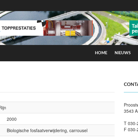
HOME
NIEUWS
ns op smog door ozon
CONT
Proost
ijn
3543 A
2000
T 030-
F 030-
Biologische fosfaatverwijdering, carrousel