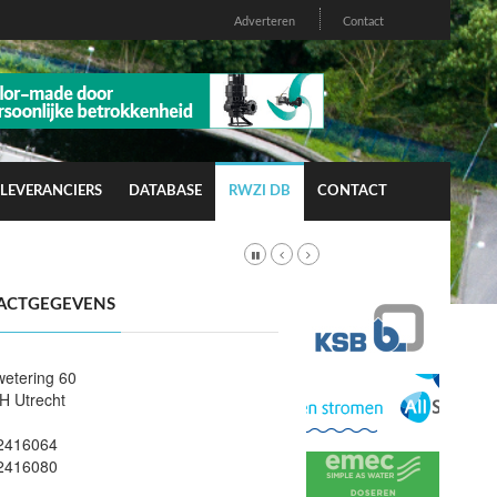
Adverteren
Contact
LEVERANCIERS
DATABASE
RWZI DB
CONTACT
ACTGEGEVENS
wetering 60
H Utrecht
2416064
2416080