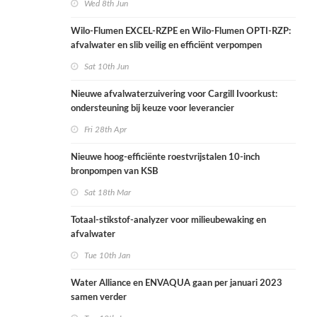
Wed 8th Jun
Wilo-Flumen EXCEL-RZPE en Wilo-Flumen OPTI-RZP:
afvalwater en slib veilig en efficiënt verpompen
Sat 10th Jun
Nieuwe afvalwaterzuivering voor Cargill Ivoorkust:
ondersteuning bij keuze voor leverancier
Fri 28th Apr
Nieuwe hoog-efficiënte roestvrijstalen 10-inch
bronpompen van KSB
Sat 18th Mar
Totaal-stikstof-analyzer voor milieubewaking en
afvalwater
Tue 10th Jan
Water Alliance en ENVAQUA gaan per januari 2023
samen verder