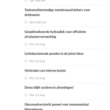
Tue 10th Jan
Toekomstbestendige membraanafsluiters voor
drinkwater
Wed 26th Oct
Geoptimaliseerde hydrauliek voor efficiënte
afvalwaterverwerking
Mon 1st Aug
Lichtdoorlatende panelen in de juiste kleur
Mon 1st Aug
Verbreden van interne kennis
Mon 1st Aug
Detos blijft variëren in afmetingen!
Mon 1st Aug
Glasvezelversterkt paneel voor monumentaal
filtergebouw