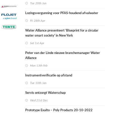
Tue 20th Jun
Lozingsvergunning voor PFAS-houdend afvalwater
Fri 28th Apr
Water Alliance presenteert 'Blueprint for a circular
water smart society' in New York
Sat 1st Apr
Peter van der Linde nieuwe branchemanager Water
Alliance
Mon 13th Feb
Instrumentverificatie op afstand
Tue 10th Jan
Servis ontzorgt Waterschap
Wed 21st Dec
Prototype Exalto – Poly Products 20-10-2022