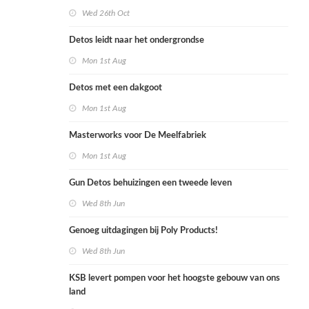
Wed 26th Oct
Detos leidt naar het ondergrondse
Mon 1st Aug
Detos met een dakgoot
Mon 1st Aug
Masterworks voor De Meelfabriek
Mon 1st Aug
Gun Detos behuizingen een tweede leven
Wed 8th Jun
Genoeg uitdagingen bij Poly Products!
Wed 8th Jun
KSB levert pompen voor het hoogste gebouw van ons
land