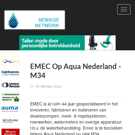
Toggl
navig
EMEC Op Aqua Nederland -
M34
Fri 6th Mar 2026
EMEC is al ruim 44 jaar gespecialiseerd in het
innoveren, fabriceren en toeleveren van
doseerpompen, meet- & regelsystemen,
roerwerken, watermeters en overige apparatuur
t.b.v. de waterbehandeling. Emec is te bezoeken
tijdens Aqua Nederland op plek M34.