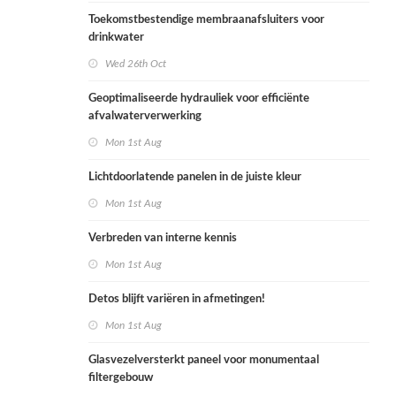
Toekomstbestendige membraanafsluiters voor
drinkwater
Wed 26th Oct
Geoptimaliseerde hydrauliek voor efficiënte
afvalwaterverwerking
Mon 1st Aug
Lichtdoorlatende panelen in de juiste kleur
Mon 1st Aug
Verbreden van interne kennis
Mon 1st Aug
Detos blijft variëren in afmetingen!
Mon 1st Aug
Glasvezelversterkt paneel voor monumentaal
filtergebouw