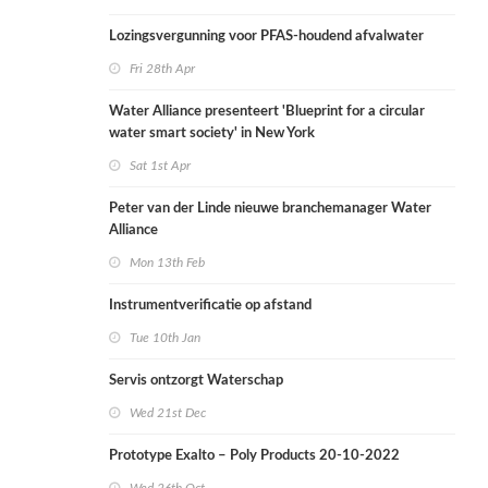
Lozingsvergunning voor PFAS-houdend afvalwater
Fri 28th Apr
Water Alliance presenteert 'Blueprint for a circular
water smart society' in New York
Sat 1st Apr
Peter van der Linde nieuwe branchemanager Water
Alliance
Mon 13th Feb
Instrumentverificatie op afstand
Tue 10th Jan
Servis ontzorgt Waterschap
Wed 21st Dec
Prototype Exalto – Poly Products 20-10-2022