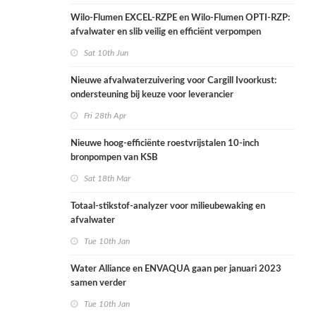
Wilo-Flumen EXCEL-RZPE en Wilo-Flumen OPTI-RZP:
afvalwater en slib veilig en efficiënt verpompen
Sat 10th Jun
Nieuwe afvalwaterzuivering voor Cargill Ivoorkust:
ondersteuning bij keuze voor leverancier
Fri 28th Apr
Nieuwe hoog-efficiënte roestvrijstalen 10-inch
bronpompen van KSB
Sat 18th Mar
Totaal-stikstof-analyzer voor milieubewaking en
afvalwater
Tue 10th Jan
Water Alliance en ENVAQUA gaan per januari 2023
samen verder
Tue 10th Jan