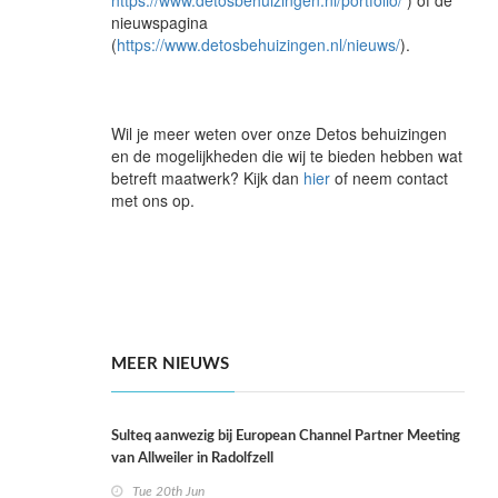
https://www.detosbehuizingen.nl/portfolio/
) of de
nieuwspagina
(
https://www.detosbehuizingen.nl/nieuws/
).
Wil je meer weten over onze Detos behuizingen
en de mogelijkheden die wij te bieden hebben wat
betreft maatwerk? Kijk dan
hier
of neem contact
met ons op.
MEER NIEUWS
Sulteq aanwezig bij European Channel Partner Meeting
van Allweiler in Radolfzell
Tue 20th Jun