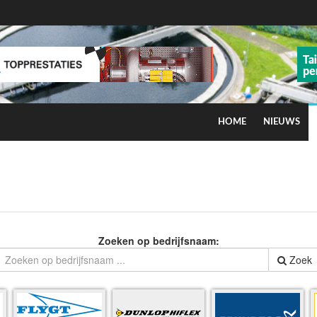
HOME
NIEUWS
ns op smog door ozon
Zoeken op bedrijfsnaam:
Zoek