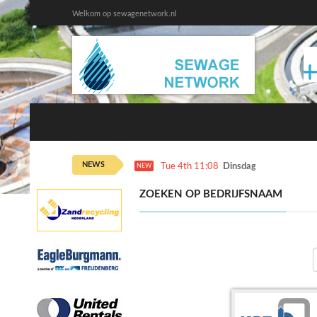
Welkom op sewagenetwork.nl
NEWS
Tue 4th 11:08
Dinsdag 4 augustus ka
NEW
ZOEKEN OP BEDRIJFSNAAM