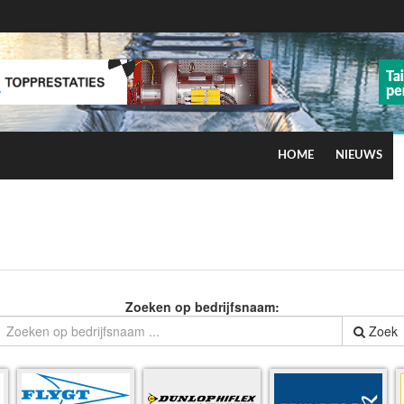
HOME
NIEUWS
ns op smog door ozon
Zoeken op bedrijfsnaam:
Zoek