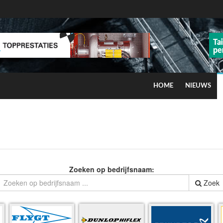
HOME
NIEUWS
ns op smog door ozon
Zoeken op bedrijfsnaam:
Zoek