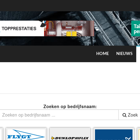
HOME
NIEUWS
ns op smog door ozon
Zoeken op bedrijfsnaam:
Zoek